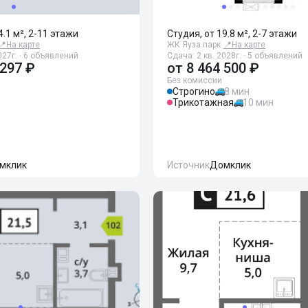
4.1 м², 2-11 этажи
Студия, от 19.8 м², 2-7 этажи
📍
На карте
ЖК Яуза парк
📍
На карте
027г. · 6 объявлений
Сдача: 2 кв. 2028г. · 5 объявлений
 297 ₽
от
8 464 500 ₽
Без комиссии
Строгино
8 мин
Трикотажная
10 мин
мклик
Источник
Домклик