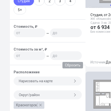
Студия
1
2
3
4
5+
Студия, от 2
ЖК «Ильиной
Сдача: 3 кв. 2
от
6 934
Стоимость, ₽
Без комиссии
—
Стоимость за м², ₽
—
Источник
До
Сбросить
Расположение
Нарисовать на карте
Округ/район
Красногорск