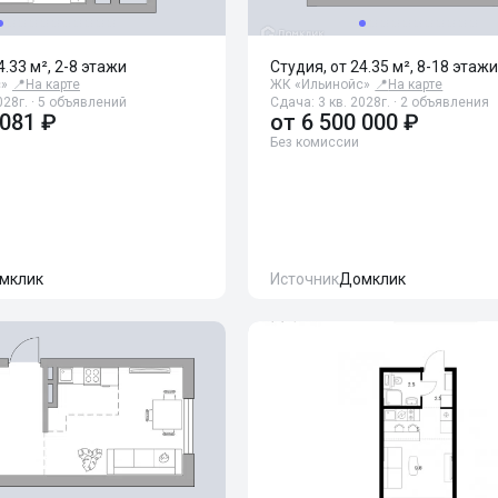
4.33 м², 2-8 этажи
Студия, от 24.35 м², 8-18 этаж
с»
📍
На карте
ЖК «Ильинойс»
📍
На карте
028г. · 5 объявлений
Сдача: 3 кв. 2028г. · 2 объявления
 081 ₽
от
6 500 000 ₽
Без комиссии
мклик
Источник
Домклик