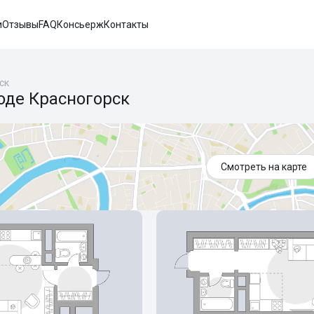
и
Отзывы
FAQ
Консьерж
Контакты
ск
оде Красногорск
Смотреть на карте