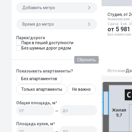
Добавить метро
Студия, от 2
Аникеевский
Время до метро
Сдача: 3 кв. 2
от
5 981
Без комиссии
Парки/дороги
Парк в пешей доступности
Без шумных дорог рядом
Сбросить
Источник
До
Показывать апартаменты?
Без апартаментов
Только апартаменты
Не важно
Общая площадь, м²
—
Площадь кухни, м²
—