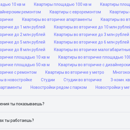
адью 10 кв м
Квартиры площадью 100 кв м
Квартиры площ
зайнерским ремонтом
Квартиры с евроремонтом
Квартиры 
торичке
Квартиры во вторичке апартаменты
Квартиры во в
оричке до 1 млн рублей
Квартиры во вторичке до 10 млн рубле
оричке до 2 млн рублей
Квартиры во вторичке до 3 млн рублей
оричке до 5 млн рублей
Квартиры во вторичке до 6 млн рублей
оричке до 8 млн рублей
Квартиры во вторичке малогабаритны
торичке площадью 10 кв м
Квартиры во вторичке площадью 100
торичке площадью 50 кв м
Квартиры во вторичке с дизайнерск
торичке с ремонтом
Квартиры во вторичке у метро
Многоком
ры в новостройке
Студии
Студии во вторичке
3-комн. к
партаменты
Новостройки рядом с парком
Новостройки у ме
ения ты показываешь?
ю объявления на популярных сайтах объявлений: ЦИАН, Домклик, 
дах ты работаешь?