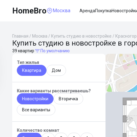
HomeBro
Москва
Аренда
Покупка
Новостройк
Главная
/
Москва
/
Купить студию в новостройке
/
Красногор
Купить студию в новостройке в гор
39 квартир
По умолчанию
Тип жилья
Квартира
Дом
Какие варианты рассматриваешь?
Новостройки
Вторичка
Все варианты
Количество комнат