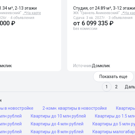
1.34 м², 2-13 этажи
Студия, от 24.89 м², 3-12 этаж
Аникеевский"
📍
На карте
ЖК "Гранель Аникеевский"
📍
На ка
026г. · 4 объявления
Сдача: 3 кв. 2027г. · 3 объявления
 000 ₽
от
6 099 335 ₽
Без комиссии
мклик
Источник
Домклик
Показать еще
1
2
Дал
и
ры в новостройке
2-комн. квартиры в новостройке
Квартир
млн рублей
Квартиры до 10 млн рублей
Квартиры до 1.5 мл
млн рублей
Квартиры до 4 млн рублей
Квартиры до 5 млн р
млн рублей
Квартиры до 8 млн рублей
Квартиры малогаба