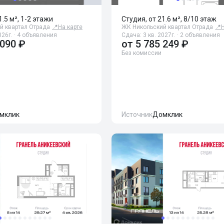
1.5 м², 1-2 этажи
Студия, от 21.6 м², 8/10 этаж
й квартал Отрада
📍
На карте
ЖК Никольский квартал Отрада
📍
026г. · 4 объявления
Сдача: 3 кв. 2027г. · 2 объявления
 090 ₽
от
5 785 249 ₽
Без комиссии
мклик
Источник
Домклик