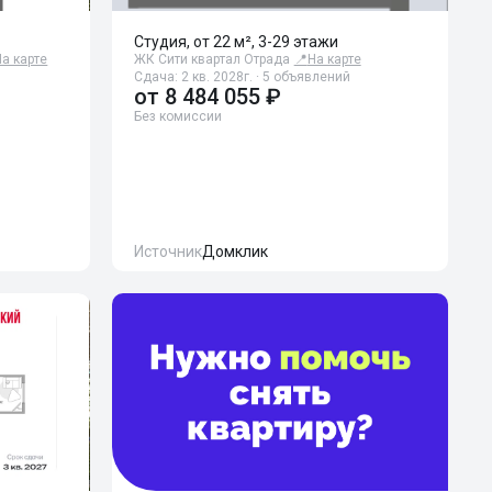
Студия, от 22 м², 3-29 этажи
На карте
ЖК Сити квартал Отрада
📍
На карте
Сдача: 2 кв. 2028г. · 5 объявлений
от
8 484 055 ₽
Без комиссии
Источник
Домклик