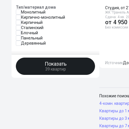
Тип/материал дома
Студия, от 2
Монолитный
ЖК "Гранель 
Кирпично-монолитный
Сдача: 4 кв. 2
от
4 950
Кирпичный
Сталинский
Без комиссии
Блочный
Панельный
Деревянный
Источник
До
Показать
39 квартир
Похожие поиск
4-комн. кварти
Квартиры до 1 
Квартиры до 3 
Квартиры до 7 