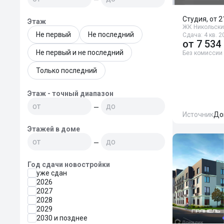
Студия, от 2
Этаж
ЖК Никольски
Не первый
Не последний
Сдача: 4 кв. 2
от
7 534
Не первый и не последний
Без комиссии
Только последний
Этаж - точный диапазон
—
Источник
До
Этажей в доме
—
Год сдачи новостройки
уже сдан
2026
2027
2028
2029
2030 и позднее