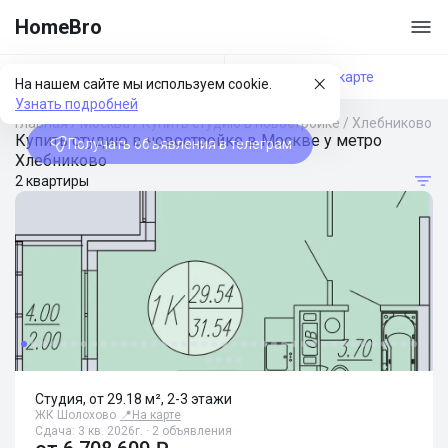
HomeBro
Фильтры
На карте
На нашем сайте мы используем cookie.
Узнать подробней
Главная
/
Москва
/
Купить студию в новостройке
/
Хлебниково
Купить студию в новостройке в Москве у метро
Получать объявления в телеграм
Хлебниково
2 квартиры
Студия, от 29.18 м², 2-3 этажи
ЖК Шолохово
📍
На карте
Сдача: 3 кв. 2026г. · 2 объявления