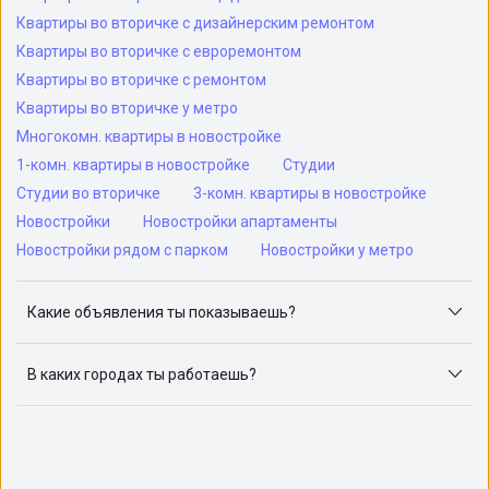
Квартиры во вторичке с дизайнерским ремонтом
Квартиры во вторичке с евроремонтом
Квартиры во вторичке с ремонтом
Квартиры во вторичке у метро
Многокомн. квартиры в новостройке
1-комн. квартиры в новостройке
Студии
Студии во вторичке
3-комн. квартиры в новостройке
Новостройки
Новостройки апартаменты
Новостройки рядом с парком
Новостройки у метро
Какие объявления ты показываешь?
Я отслеживаю объявления на популярных сайтах
объявлений: ЦИАН, Домклик, Яндекс.Недвижимость,
В каких городах ты работаешь?
Авито, Самолет.Плюс.
Поиск жилья доступен в следующих городах: Москва,
Санкт-Петербург, Архангельск, Сочи, Волгоград,
Воронеж, Екатеринбург, Казань, Краснодар, Красноярск,
Нижний Новгород, Новосибирск, Омск, Пермь, Ростов-
на-Дону, Самара, Уфа и Челябинск.