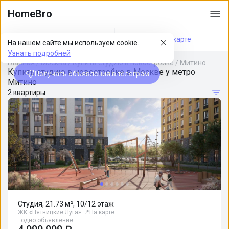
HomeBro
Фильтры
На карте
На нашем сайте мы используем cookie.
Узнать подробней
Главная
/
Москва
/
Купить студию в новостройке
/
Митино
Купить студию в новостройке в Москве у метро
Получать объявления в телеграм
Митино
2 квартиры
Студия, 21.73 м², 10/12 этаж
ЖК «Пятницкие Луга»
📍
На карте
· одно объявление