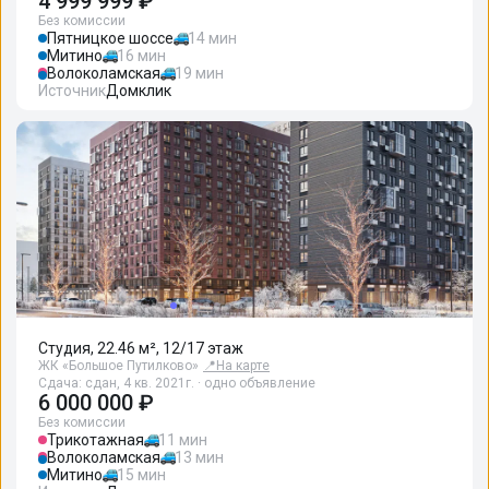
4 999 999 ₽
Без комиссии
Пятницкое шоссе
14 мин
Митино
16 мин
Волоколамская
19 мин
Источник
Домклик
Студия, 22.46 м², 12/17 этаж
ЖК «Большое Путилково»
📍
На карте
Сдача: сдан, 4 кв. 2021г. · одно объявление
6 000 000 ₽
Без комиссии
Трикотажная
11 мин
Волоколамская
13 мин
Митино
15 мин