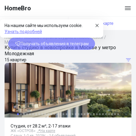
HomeBro
Фильтры
На карте
На нашем сайте мы используем cookie.
Узнать подробней
Главная
/
Москва
/
Купить студию в новостройке
/
Молодежная
Получать объявления в телеграм
Купить студию в новостройке в Москве у метро
Молодежная
15 квартир
Студия, от 28.2 м², 2-17 этажи
ЖК «ОСТРОВ»
📍
На карте
Сдача: 1-2 кв. 2029г. · 14 объявлений