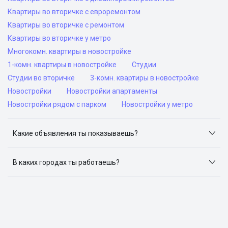
Квартиры во вторичке с евроремонтом
Квартиры во вторичке с ремонтом
Квартиры во вторичке у метро
Многокомн. квартиры в новостройке
1-комн. квартиры в новостройке
Студии
Студии во вторичке
3-комн. квартиры в новостройке
Новостройки
Новостройки апартаменты
Новостройки рядом с парком
Новостройки у метро
Какие объявления ты показываешь?
Я отслеживаю объявления на популярных сайтах
объявлений: ЦИАН, Домклик, Яндекс.Недвижимость,
В каких городах ты работаешь?
Авито, Самолет.Плюс.
Поиск жилья доступен в следующих городах: Москва,
Санкт-Петербург, Архангельск, Сочи, Волгоград,
Воронеж, Екатеринбург, Казань, Краснодар, Красноярск,
Нижний Новгород, Новосибирск, Омск, Пермь, Ростов-
на-Дону, Самара, Уфа и Челябинск.