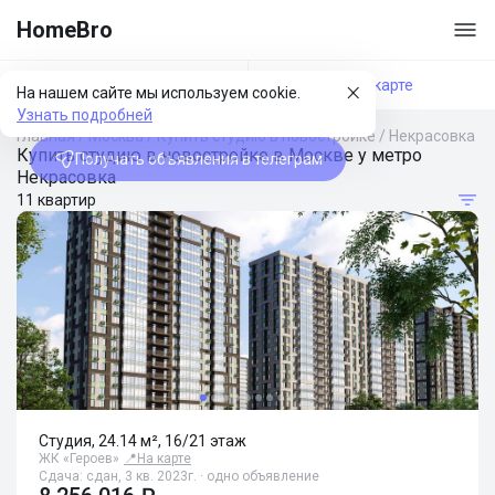
HomeBro
Фильтры
На карте
На нашем сайте мы используем cookie.
Узнать подробней
Главная
/
Москва
/
Купить студию в новостройке
/
Некрасовка
Купить студию в новостройке в Москве у метро
Получать объявления в телеграм
Некрасовка
11 квартир
Студия, 24.14 м², 16/21 этаж
ЖК «Героев»
📍
На карте
Сдача: сдан, 3 кв. 2023г. · одно объявление