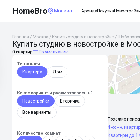
HomeBro
Москва
Аренда
Покупка
Новостройк
Главная
/
Москва
/
Купить студию в новостройке
/
Шаболовс
Купить студию в новостройке в Мо
0 квартир
По умолчанию
Тип жилья
Квартира
Дом
Какие варианты рассматриваешь?
Новостройки
Вторичка
Все варианты
Похожие поиск
4-комн. кварти
Количество комнат
Квартиры до 1 