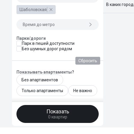
В каких горо
Шаболовская
Поиск жилья
Краснодар, 
Время до метро
Парки/дороги
Парк в пешей доступности
Без шумных дорог рядом
Сбросить
Показывать апартаменты?
Без апартаментов
Только апартаменты
Не важно
Общая площадь, м²
Показать
—
0 квартир
Площадь кухни, м²
—