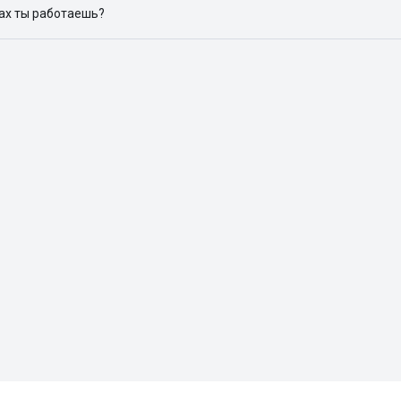
дах ты работаешь?
 доступен в следующих городах: Москва, Санкт-Петербург, Архангел
Красноярск, Нижний Новгород, Новосибирск, Омск, Пермь, Ростов-н