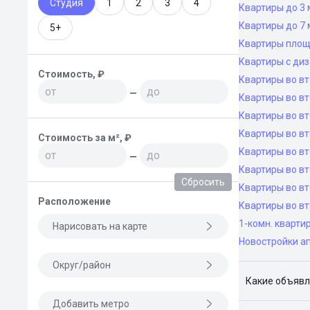
Студия
1
2
3
4
Квартиры до 3 
Квартиры до 7 
5+
Квартиры площ
Квартиры с ди
Стоимость, ₽
Квартиры во в
—
Квартиры во вт
Квартиры во вт
Квартиры во вт
Стоимость за м², ₽
Квартиры во вт
—
Квартиры во в
Сбросить
Квартиры во в
Расположение
Квартиры во в
1-комн. кварти
Нарисовать на карте
Новостройки а
Округ/район
Какие объявл
Добавить метро
Я отслежива