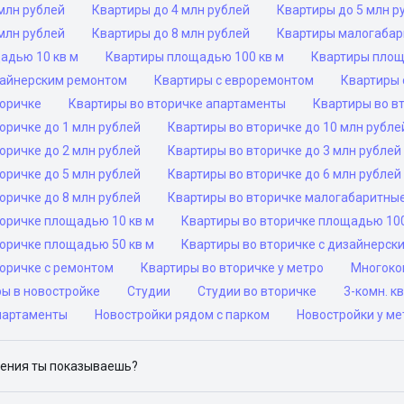
млн рублей
Квартиры до 4 млн рублей
Квартиры до 5 млн р
млн рублей
Квартиры до 8 млн рублей
Квартиры малогаба
адью 10 кв м
Квартиры площадью 100 кв м
Квартиры площ
зайнерским ремонтом
Квартиры с евроремонтом
Квартиры 
торичке
Квартиры во вторичке апартаменты
Квартиры во в
оричке до 1 млн рублей
Квартиры во вторичке до 10 млн рубле
оричке до 2 млн рублей
Квартиры во вторичке до 3 млн рублей
оричке до 5 млн рублей
Квартиры во вторичке до 6 млн рублей
оричке до 8 млн рублей
Квартиры во вторичке малогабаритны
торичке площадью 10 кв м
Квартиры во вторичке площадью 100
торичке площадью 50 кв м
Квартиры во вторичке с дизайнерск
торичке с ремонтом
Квартиры во вторичке у метро
Многоком
ры в новостройке
Студии
Студии во вторичке
3-комн. к
партаменты
Новостройки рядом с парком
Новостройки у ме
ения ты показываешь?
ю объявления на популярных сайтах объявлений: ЦИАН, Домклик, 