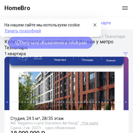
HomeBro
Фильтры
На карте
На нашем сайте мы используем cookie.
Узнать подробней
Главная
/
Москва
/
Купить студию в новостройке
/
Технопарк
Купить студию в новостройке в Москве у метро
Получать объявления в телеграм
Технопарк
1 квартира
Студия, 24.5 м², 28/35 этаж
ЖК "Nagatino i-Land (Нагатино Ай-Ленд)"
📍
На карте
Сдача: 2 кв. 2027г. · одно объявление