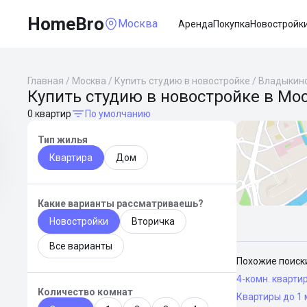
HomeBro
Москва
Аренда
Покупка
Новостройк
Главная
/
Москва
/
Купить студию в новостройке
/
Владыкин
Купить студию в новостройке в Мо
0 квартир
По умолчанию
Тип жилья
Квартира
Дом
Какие варианты рассматриваешь?
Новостройки
Вторичка
Все варианты
Похожие поиск
4-комн. кварти
Количество комнат
Квартиры до 1 