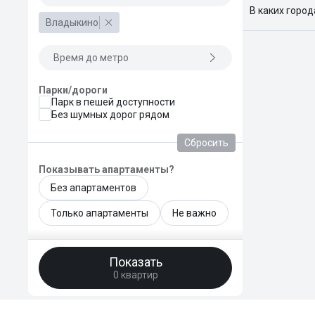
В каких горо
Владыкино
Поиск жилья
Краснодар, 
Время до метро
Парки/дороги
Парк в пешей доступности
Без шумных дорог рядом
Сбросить
Показывать апартаменты?
Без апартаментов
Только апартаменты
Не важно
Общая площадь, м²
Показать
—
0 квартир
Площадь кухни, м²
—