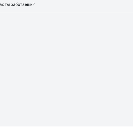
дах ты работаешь?
 доступен в следующих городах: Москва, Санкт-Петербург, Архангел
Красноярск, Нижний Новгород, Новосибирск, Омск, Пермь, Ростов-н