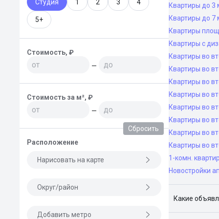
Студия
1
2
3
4
Квартиры до 3 
Квартиры до 7 
5+
Квартиры площ
Квартиры с ди
Стоимость, ₽
Квартиры во в
—
Квартиры во вт
Квартиры во вт
Квартиры во вт
Стоимость за м², ₽
Квартиры во вт
—
Квартиры во в
Сбросить
Квартиры во в
Расположение
Квартиры во в
1-комн. кварти
Нарисовать на карте
Новостройки а
Округ/район
Какие объявл
Добавить метро
Я отслежива