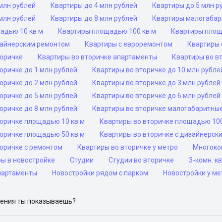
млн рублей
Квартиры до 4 млн рублей
Квартиры до 5 млн р
млн рублей
Квартиры до 8 млн рублей
Квартиры малогаба
адью 10 кв м
Квартиры площадью 100 кв м
Квартиры площ
зайнерским ремонтом
Квартиры с евроремонтом
Квартиры 
торичке
Квартиры во вторичке апартаменты
Квартиры во в
оричке до 1 млн рублей
Квартиры во вторичке до 10 млн рубле
оричке до 2 млн рублей
Квартиры во вторичке до 3 млн рублей
оричке до 5 млн рублей
Квартиры во вторичке до 6 млн рублей
оричке до 8 млн рублей
Квартиры во вторичке малогабаритны
торичке площадью 10 кв м
Квартиры во вторичке площадью 100
торичке площадью 50 кв м
Квартиры во вторичке с дизайнерск
торичке с ремонтом
Квартиры во вторичке у метро
Многоком
ры в новостройке
Студии
Студии во вторичке
3-комн. к
партаменты
Новостройки рядом с парком
Новостройки у ме
ения ты показываешь?
ю объявления на популярных сайтах объявлений: ЦИАН, Домклик, 