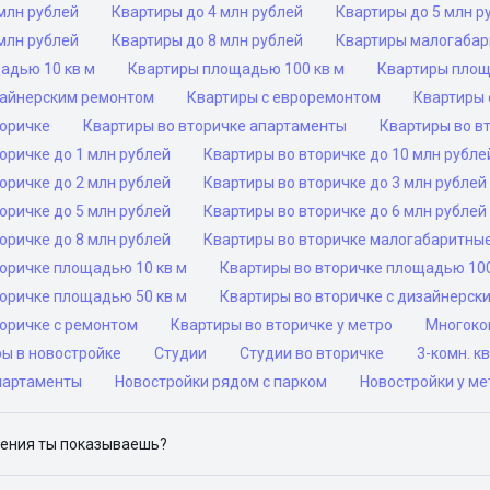
млн рублей
Квартиры до 4 млн рублей
Квартиры до 5 млн р
млн рублей
Квартиры до 8 млн рублей
Квартиры малогаба
адью 10 кв м
Квартиры площадью 100 кв м
Квартиры площ
зайнерским ремонтом
Квартиры с евроремонтом
Квартиры 
торичке
Квартиры во вторичке апартаменты
Квартиры во в
оричке до 1 млн рублей
Квартиры во вторичке до 10 млн рубле
оричке до 2 млн рублей
Квартиры во вторичке до 3 млн рублей
оричке до 5 млн рублей
Квартиры во вторичке до 6 млн рублей
оричке до 8 млн рублей
Квартиры во вторичке малогабаритны
торичке площадью 10 кв м
Квартиры во вторичке площадью 100
торичке площадью 50 кв м
Квартиры во вторичке с дизайнерск
торичке с ремонтом
Квартиры во вторичке у метро
Многоком
ры в новостройке
Студии
Студии во вторичке
3-комн. к
партаменты
Новостройки рядом с парком
Новостройки у ме
ения ты показываешь?
ю объявления на популярных сайтах объявлений: ЦИАН, Домклик, 