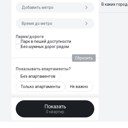
В каких горо
Добавить метро
Поиск жилья
Краснодар, 
Время до метро
Парки/дороги
Парк в пешей доступности
Без шумных дорог рядом
Сбросить
Показывать апартаменты?
Без апартаментов
Только апартаменты
Не важно
Общая площадь, м²
Показать
—
0 квартир
Площадь кухни, м²
—