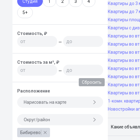
Студия
1
2
3
4
Квартиры до 3 
Квартиры до 7 
5+
Квартиры площ
Квартиры с ди
Стоимость, ₽
Квартиры во в
—
Квартиры во вт
Квартиры во вт
Квартиры во вт
Стоимость за м², ₽
Квартиры во вт
—
Квартиры во в
Сбросить
Квартиры во в
Расположение
Квартиры во в
1-комн. кварти
Нарисовать на карте
Новостройки а
Округ/район
Какие объявл
Бибирево
Я отслежива