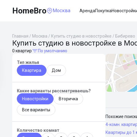
HomeBro
Москва
Аренда
Покупка
Новостройк
Главная
/
Москва
/
Купить студию в новостройке
/
Бибирево
Купить студию в новостройке в Мо
0 квартир
По умолчанию
Тип жилья
Квартира
Дом
Какие варианты рассматриваешь?
Новостройки
Вторичка
Все варианты
Похожие поиск
4-комн. кварти
Количество комнат
Квартиры до 1 