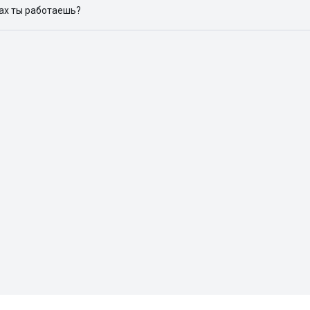
дах ты работаешь?
 доступен в следующих городах: Москва, Санкт-Петербург, Архангел
Красноярск, Нижний Новгород, Новосибирск, Омск, Пермь, Ростов-н