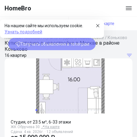
HomeBro
Фильтры
На карте
На нашем сайте мы используем cookie.
Узнать подробней
Главная
/
Москва
/
Купить студию в новостройке
/
Коньково
Купить студию в новостройке в Москве в районе
Получать объявления в телеграм
Коньково
16 квартир
Студия, от 23.5 м², 6-33 этажи
ЖК Обручева 30
📍
На карте
Сдача: 4 кв. 2026г. · 12 объявлений