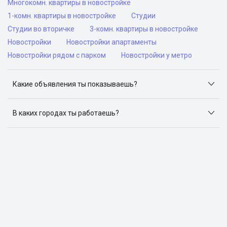
Многокомн. квартиры в новостройке
1-комн. квартиры в новостройке
Студии
Студии во вторичке
3-комн. квартиры в новостройке
Новостройки
Новостройки апартаменты
Новостройки рядом с парком
Новостройки у метро
Какие объявления ты показываешь?
Я отслеживаю объявления на популярных сайтах
объявлений: ЦИАН, Домклик, Яндекс.Недвижимость,
В каких городах ты работаешь?
Авито, Самолет.Плюс.
Поиск жилья доступен в следующих городах: Москва,
Санкт-Петербург, Архангельск, Сочи, Волгоград,
Воронеж, Екатеринбург, Казань, Краснодар, Красноярск,
Нижний Новгород, Новосибирск, Омск, Пермь, Ростов-
на-Дону, Самара, Уфа и Челябинск.