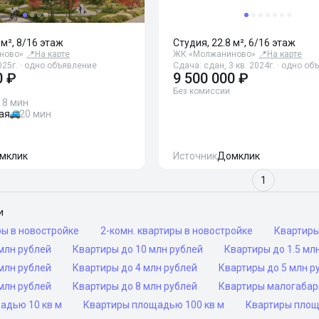
 м², 8/16 этаж
Студия, 22.8 м², 6/16 этаж
ново»
📍
На карте
ЖК «Молжаниново»
📍
На карте
025г. · одно объявление
Сдача: сдан, 3 кв. 2024г. · одно о
0 ₽
9 500 000 ₽
Без комиссии
18 мин
ая
20 мин
мклик
Источник
Домклик
1
и
ры в новостройке
2-комн. квартиры в новостройке
Квартир
млн рублей
Квартиры до 10 млн рублей
Квартиры до 1.5 мл
млн рублей
Квартиры до 4 млн рублей
Квартиры до 5 млн р
млн рублей
Квартиры до 8 млн рублей
Квартиры малогаба
адью 10 кв м
Квартиры площадью 100 кв м
Квартиры площ