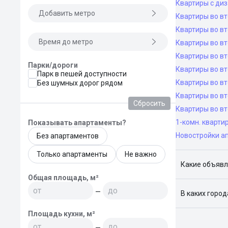
Квартиры с ди
Добавить метро
Квартиры во в
Квартиры во вт
Время до метро
Квартиры во вт
Квартиры во вт
Парки/дороги
Квартиры во вт
Парк в пешей доступности
Квартиры во в
Без шумных дорог рядом
Квартиры во в
Сбросить
Квартиры во в
1-комн. кварти
Показывать апартаменты?
Новостройки а
Без апартаментов
Только апартаменты
Не важно
Какие объявл
Общая площадь, м²
Я отслежива
—
В каких горо
Поиск жилья
Площадь кухни, м²
Краснодар, 
—