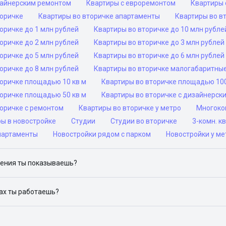
зайнерским ремонтом
Квартиры с евроремонтом
Квартиры 
торичке
Квартиры во вторичке апартаменты
Квартиры во в
оричке до 1 млн рублей
Квартиры во вторичке до 10 млн рубле
оричке до 2 млн рублей
Квартиры во вторичке до 3 млн рублей
оричке до 5 млн рублей
Квартиры во вторичке до 6 млн рублей
оричке до 8 млн рублей
Квартиры во вторичке малогабаритны
торичке площадью 10 кв м
Квартиры во вторичке площадью 100
торичке площадью 50 кв м
Квартиры во вторичке с дизайнерск
торичке с ремонтом
Квартиры во вторичке у метро
Многоком
ры в новостройке
Студии
Студии во вторичке
3-комн. к
партаменты
Новостройки рядом с парком
Новостройки у ме
ения ты показываешь?
ю объявления на популярных сайтах объявлений: ЦИАН, Домклик, 
дах ты работаешь?
 доступен в следующих городах: Москва, Санкт-Петербург, Архангел
Красноярск, Нижний Новгород, Новосибирск, Омск, Пермь, Ростов-н