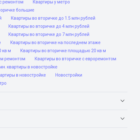
с ремонтом
Квартиры у метро
торичке большие
й
Квартиры во вторичке до 1.5 млн рублей
Квартиры во вторичке до 4 млн рублей
Квартиры во вторичке до 7 млн рублей
е
Квартиры во вторичке на последнем этаже
 кв м
Квартиры во вторичке площадью 20 кв м
им ремонтом
Квартиры во вторичке с евроремонтом
н. квартиры в новостройке
вартиры в новостройке
Новостройки
тро
Яндекс.Недвижимость, Авито, Самолет.Плюс.
ьск, Сочи, Волгоград, Воронеж, Екатеринбург, Казань,
а-Дону, Самара, Уфа и Челябинск.