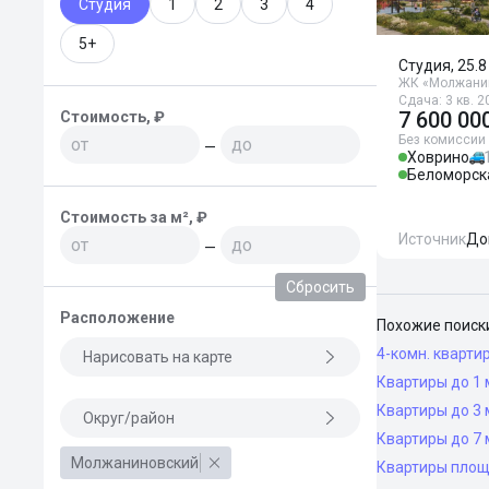
Студия
1
2
3
4
5+
Студия, 25.8
ЖК «Молжани
Сдача: 3 кв. 2
7 600 00
Стоимость, ₽
Без комиссии
—
Ховрино
Беломорск
Стоимость за м², ₽
Источник
До
—
Сбросить
Расположение
Похожие поиск
4-комн. кварти
Нарисовать на карте
Квартиры до 1 
Квартиры до 3 
Округ/район
Квартиры до 7 
Молжаниновский
Квартиры площ