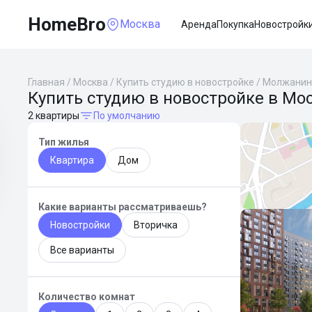
HomeBro
Москва
Аренда
Покупка
Новостройк
Главная
/
Москва
/
Купить студию в новостройке
/
Молжанин
Купить студию в новостройке в М
2 квартиры
По умолчанию
Тип жилья
Квартира
Дом
Какие варианты рассматриваешь?
Новостройки
Вторичка
Все варианты
Количество комнат