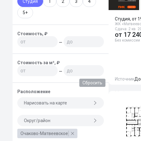
Студия
1
2
3
4
5+
Студия, от 1
ЖК «Матвеевс
Сдача: 2 кв. 2
от
17 24
Стоимость, ₽
Без комиссии
—
Стоимость за м², ₽
—
Источник
До
Сбросить
Расположение
Нарисовать на карте
Округ/район
Очаково-Матвеевское