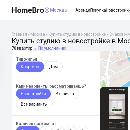
HomeBro
Москва
Аренда
Покупка
Новостройк
Главная
/
Москва
/
Купить студию в новостройке
/
Очаково-
Купить студию в новостройке в Мо
78 квартир
По умолчанию
Тип жилья
Квартира
Дом
Какие варианты рассматриваешь?
Новостройки
Вторичка
Все варианты
Количество комнат