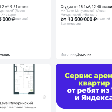
1.2 м², 9-31 этажи
Студия, от 18.4 м², 12-40 этаж
уринский" (Левел
ЖК "Level Мичуринский" (Левел
📍
На карте
Мичуринский)
📍
На карте
0 000 ₽
от
13 500 000 ₽
027г. · 7 объявлений
Сдача: 4 кв. 2026г. · 6 объявлений
Без комиссии
мклик
Источник
Домклик