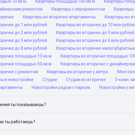
адью 10 кв м
Квартиры площадью 100 кв м
Квартиры площ
зайнерским ремонтом
Квартиры с евроремонтом
Квартиры 
торичке
Квартиры во вторичке апартаменты
Квартиры во в
оричке до 1 млн рублей
Квартиры во вторичке до 10 млн рубле
оричке до 2 млн рублей
Квартиры во вторичке до 3 млн рублей
оричке до 5 млн рублей
Квартиры во вторичке до 6 млн рублей
оричке до 8 млн рублей
Квартиры во вторичке малогабаритны
торичке площадью 10 кв м
Квартиры во вторичке площадью 100
торичке площадью 50 кв м
Квартиры во вторичке с дизайнерск
торичке с ремонтом
Квартиры во вторичке у метро
Многоком
ры в новостройке
Студии
Студии во вторичке
3-комн. к
партаменты
Новостройки рядом с парком
Новостройки у ме
ения ты показываешь?
ю объявления на популярных сайтах объявлений: ЦИАН, Домклик, 
дах ты работаешь?
 доступен в следующих городах: Москва, Санкт-Петербург, Архангел