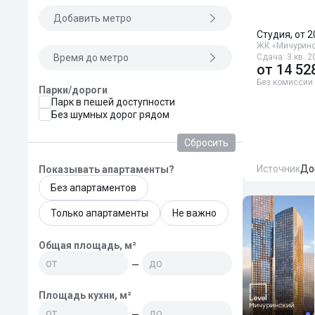
Добавить метро
Студия, от 2
ЖК «Мичуринс
Время до метро
Сдача: 3 кв. 2
от
14 52
Без комиссии
Парки/дороги
Парк в пешей доступности
Без шумных дорог рядом
Сбросить
Источник
До
Показывать апартаменты?
Без апартаментов
Только апартаменты
Не важно
Общая площадь, м²
—
Площадь кухни, м²
—