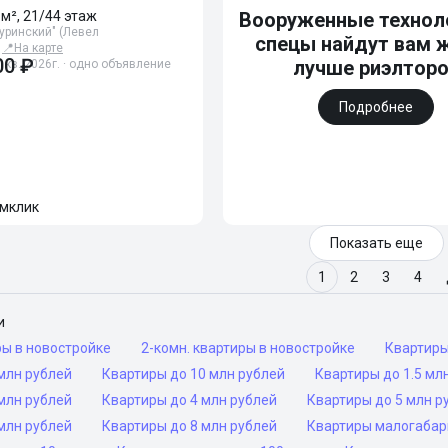
 м², 21/44 этаж
Вооруженные технол
уринский" (Левел
спецы найдут вам 
📍
На карте
00 ₽
лучше риэлтор
 кв. 2026г. · одно объявление
Подробнее
мклик
Показать еще
1
2
3
4
и
ры в новостройке
2-комн. квартиры в новостройке
Квартир
млн рублей
Квартиры до 10 млн рублей
Квартиры до 1.5 мл
млн рублей
Квартиры до 4 млн рублей
Квартиры до 5 млн р
млн рублей
Квартиры до 8 млн рублей
Квартиры малогаба