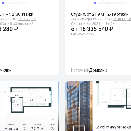
0.1 м², 2-30 этажи
Студия, от 21.9 м², 2-19 этажи
кий парк»
📍
На карте
ЖК «Мичуринский парк»
📍
На карт
028г. · 5 объявлений
Сдача: 4 кв. 2026г. · 3 объявления
8 280 ₽
от
16 335 540 ₽
Без комиссии
мклик
Источник
Домклик