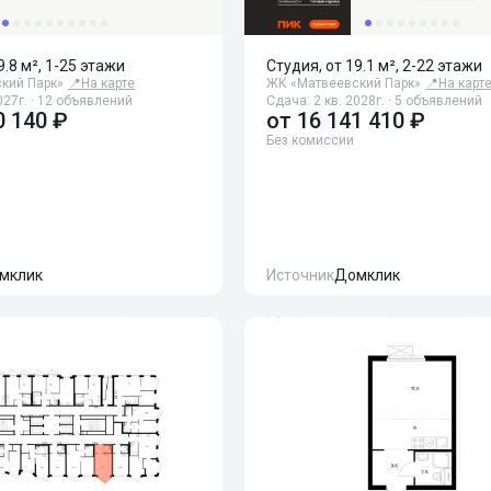
9.8 м², 1-25 этажи
Студия, от 19.1 м², 2-22 этажи
кий Парк»
📍
На карте
ЖК «Матвеевский Парк»
📍
На карт
027г. · 12 объявлений
Сдача: 2 кв. 2028г. · 5 объявлений
0 140 ₽
от
16 141 410 ₽
Без комиссии
мклик
Источник
Домклик