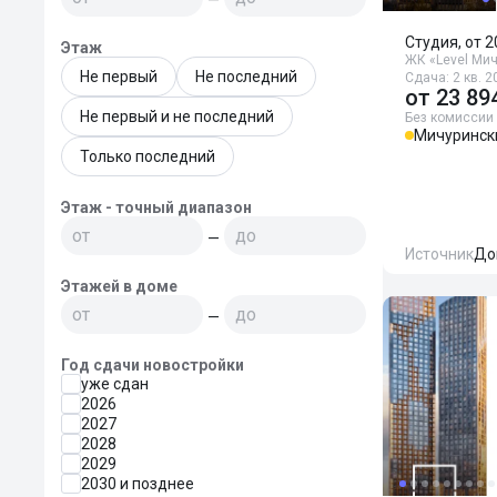
Студия, от 2
Этаж
ЖК «Level Ми
Не первый
Не последний
Сдача: 2 кв. 2
от
23 89
Не первый и не последний
Без комиссии
Мичуринск
Только последний
Этаж - точный диапазон
—
Источник
До
Этажей в доме
—
Год сдачи новостройки
уже сдан
2026
2027
2028
2029
2030 и позднее