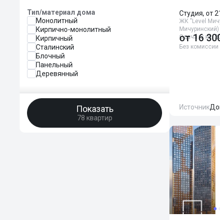
Тип/материал дома
Студия, от 2
Монолитный
ЖК "Level Мич
Кирпично-монолитный
Мичуринский)
от
16 30
Сдача: 2 кв. 2
Кирпичный
Сталинский
Без комиссии
Блочный
Панельный
Деревянный
Источник
До
Показать
78 квартир