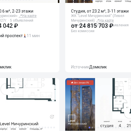
0.6 м², 2-23 этажи
Студия, от 23.2 м², 3-11 этажи
чуринский»
📍
На карте
ЖК "Level Мичуринский" (Левел
027г. · 5 объявлений
Мичуринский)
📍
На карте
4 042 ₽
от
24 815 703 ₽
Сдача: 2 кв. 2027г. · 2 объявления
Без комиссии
ий проспект
11 мин
мклик
Источник
Домклик