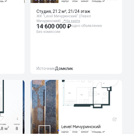
Студия, 21.2 м², 21/24 этаж
ЖК "Level Мичуринский" (Левел
Мичуринский)
📍
На карте
14 600 000 ₽
Сдача: 2 кв. 2027г. · одно объявление
Без комиссии
Источник
Домклик