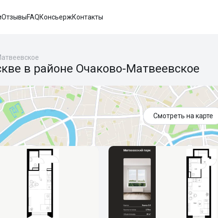
и
Отзывы
FAQ
Консьерж
Контакты
Матвеевское
скве в районе Очаково-Матвеевское
Смотреть на карте