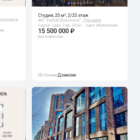
Студия, 25 м², 2/25 этаж
ЙПРИОРИТИ
ЖК "Voxhall (Воксхолл)"
📍
На карте
Сдача: сдан, 2 кв. 2026г. · одно объявление
15 500 000 ₽
ние
Без комиссии
Источник
Домклик