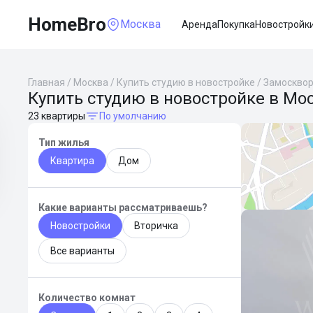
HomeBro
Москва
Аренда
Покупка
Новостройк
Главная
/
Москва
/
Купить студию в новостройке
/
Замоскво
Купить студию в новостройке в Мо
23 квартиры
По умолчанию
Тип жилья
Квартира
Дом
Какие варианты рассматриваешь?
Новостройки
Вторичка
Все варианты
Количество комнат