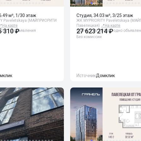
6.49 м², 1/30 этаж
Студия, 34.03 м², 3/25 этаж
Y Paveletskaya (МАЙПРИОРИТИ
ЖК MYPRIORITY Paveletskaya (МА
📍
На карте
Павелецкая)
📍
На карте
5 310 ₽
27 623 214 ₽
026г. · 2 объявления
Сдача: 3 кв. 2028г. · одно объявле
Без комиссии
мклик
Источник
Домклик