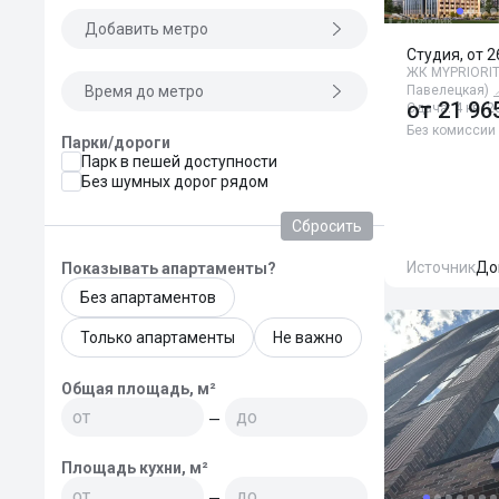
Добавить метро
Студия, от 2
ЖК MYPRIORIT
Время до метро
Павелецкая)
от
21 96
Сдача: 4 кв. 2
Без комиссии
Парки/дороги
Парк в пешей доступности
Без шумных дорог рядом
Сбросить
Источник
До
Показывать апартаменты?
Без апартаментов
Только апартаменты
Не важно
Общая площадь, м²
—
Площадь кухни, м²
—