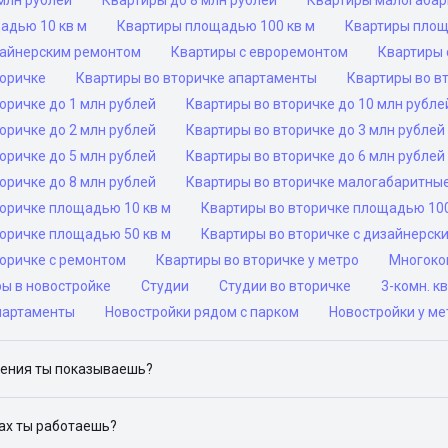
млн рублей
Квартиры до 8 млн рублей
Квартиры малогаба
адью 10 кв м
Квартиры площадью 100 кв м
Квартиры площ
зайнерским ремонтом
Квартиры с евроремонтом
Квартиры 
торичке
Квартиры во вторичке апартаменты
Квартиры во в
оричке до 1 млн рублей
Квартиры во вторичке до 10 млн рубле
оричке до 2 млн рублей
Квартиры во вторичке до 3 млн рублей
оричке до 5 млн рублей
Квартиры во вторичке до 6 млн рублей
оричке до 8 млн рублей
Квартиры во вторичке малогабаритны
торичке площадью 10 кв м
Квартиры во вторичке площадью 100
торичке площадью 50 кв м
Квартиры во вторичке с дизайнерск
торичке с ремонтом
Квартиры во вторичке у метро
Многоком
ры в новостройке
Студии
Студии во вторичке
3-комн. к
партаменты
Новостройки рядом с парком
Новостройки у ме
ения ты показываешь?
ю объявления на популярных сайтах объявлений: ЦИАН, Домклик, 
дах ты работаешь?