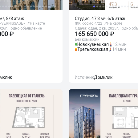
м², 8/8 этаж
Студия, 47.3 м², 6/6 этаж
«VERNISSAGE»
📍
На карте
ЖК Космо 4/22
📍
На карте
026г. · одно объявление
Сдача: сдан, 2 кв. 2025г. · одно о
000 ₽
165 650 000 ₽
Без комиссии
Новокузнецкая
12 мин
Третьяковская
14 мин
мклик
Источник
Домклик