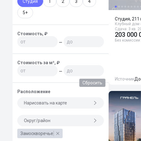
Студия
1
2
3
4
5+
Студия, 211 
Клубный дом 
Сдача: 3 кв. 2
203 000 
Стоимость, ₽
Без комиссии
—
Стоимость за м², ₽
—
Источник
До
Сбросить
Расположение
Нарисовать на карте
Округ/район
Замоскворечье