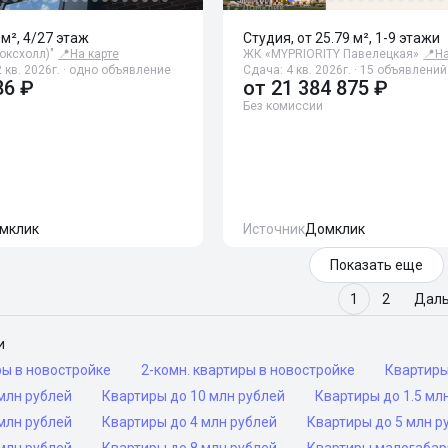
 м², 4/27 этаж
Студия, от 25.79 м², 1-9 этажи
Воксхолл)"
📍
На карте
ЖК «MYPRIORITY Павелецкая»
📍
На
 кв. 2026г. · одно объявление
Сдача: 4 кв. 2026г. · 15 объявлений
86 ₽
от
21 384 875 ₽
Без комиссии
мклик
Источник
Домклик
Показать еще
1
2
Дал
и
ры в новостройке
2-комн. квартиры в новостройке
Квартир
млн рублей
Квартиры до 10 млн рублей
Квартиры до 1.5 мл
млн рублей
Квартиры до 4 млн рублей
Квартиры до 5 млн р