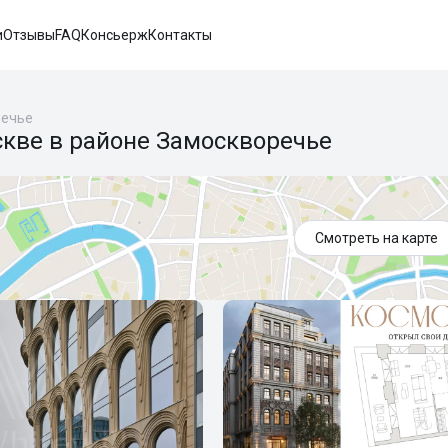
и
Отзывы
FAQ
Консьерж
Контакты
речье
скве в районе Замоскворечье
Смотреть на карте