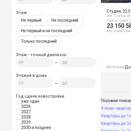
Студия, 22.5
Этаж
ЖК "Voxhall (
Не первый
Не последний
Сдача: сдан, 2
23 150 5
Не первый и не последний
Без комиссии
Только последний
Этаж - точный диапазон
—
Источник
До
Этажей в доме
—
Год сдачи новостройки
Похожие поиск
уже сдан
2026
4-комн. кварти
2027
Квартиры до 1 
2028
2029
Квартиры до 3 
2030 и позднее