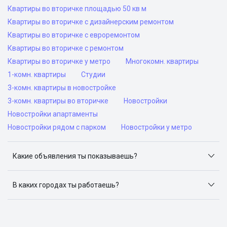
Квартиры во вторичке площадью 50 кв м
Квартиры во вторичке с дизайнерским ремонтом
Квартиры во вторичке с евроремонтом
Квартиры во вторичке с ремонтом
Квартиры во вторичке у метро
Многокомн. квартиры
1-комн. квартиры
Студии
3-комн. квартиры в новостройке
3-комн. квартиры во вторичке
Новостройки
Новостройки апартаменты
Новостройки рядом с парком
Новостройки у метро
Какие объявления ты показываешь?
Я отслеживаю объявления на популярных сайтах
объявлений: ЦИАН, Домклик, Яндекс.Недвижимость,
В каких городах ты работаешь?
Авито, Самолет.Плюс.
Поиск жилья доступен в следующих городах: Москва,
Санкт-Петербург, Архангельск, Сочи, Волгоград,
Воронеж, Екатеринбург, Казань, Краснодар, Красноярск,