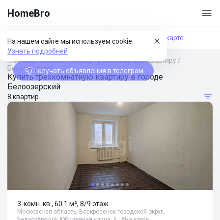
HomeBro
Фильтры
На карте
На нашем сайте мы используем cookie.
Узнать подробней
Главная
/
Москва
/
Купить трехкомнатную квартиру
/
Белоозерский
Получать объявления в телеграм
Купить трехкомнатную квартиру в городе
Белоозерский
8 квартир
3-комн. кв., 60.1 м², 8/9 этаж
Московская область, Воскресенск городской округ,
Белоозёрский, Юбилейная улица, 6
📍
На карте