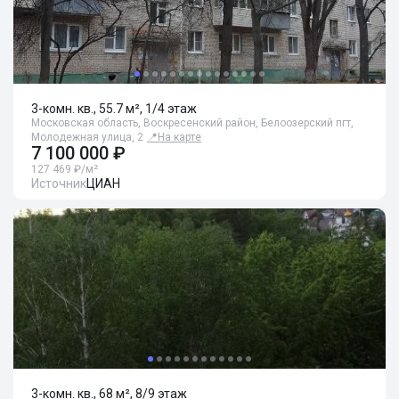
3-комн. кв., 55.7 м², 1/4 этаж
Московская область, Воскресенский район, Белоозерский пгт,
Молодежная улица, 2
📍
На карте
7 100 000 ₽
127 469 ₽/м²
Источник
ЦИАН
3-комн. кв., 68 м², 8/9 этаж