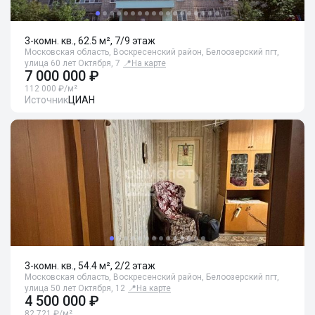
3-комн. кв., 62.5 м², 7/9 этаж
Московская область, Воскресенский район, Белоозерский пгт,
улица 60 лет Октября, 7
📍
На карте
7 000 000 ₽
112 000 ₽/м²
Источник
ЦИАН
3-комн. кв., 54.4 м², 2/2 этаж
Московская область, Воскресенский район, Белоозерский пгт,
улица 50 лет Октября, 12
📍
На карте
4 500 000 ₽
82 721 ₽/м²