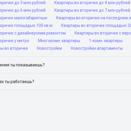
оричке до 3 млн рублей
Квартиры во вторичке до 4 млн рублей
оричке до 6 млн рублей
Квартиры во вторичке до 7 млн рублей
торичке малогабаритные
Квартиры во вторичке на последнем 
торичке площадью 100 кв м
Квартиры во вторичке площадью 20
торичке с дизайнерским ремонтом
Квартиры во вторичке с ев
оричке у метро
Многокомн. квартиры
1-комн. квартиры
ры во вторичке
Новостройки
Новостройки апартаменты
ения ты показываешь?
ю объявления на популярных сайтах объявлений: ЦИАН, Домклик, 
дах ты работаешь?
 доступен в следующих городах: Москва, Санкт-Петербург, Архангел
Красноярск, Нижний Новгород, Новосибирск, Омск, Пермь, Ростов-н