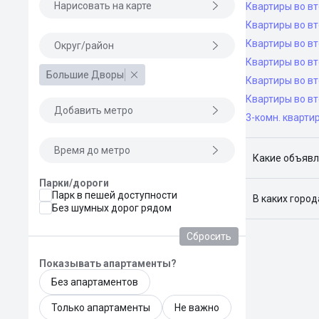
Нарисовать на карте
Квартиры во вт
Квартиры во вт
Квартиры во в
Округ/район
Квартиры во в
Большие Дворы
Квартиры во в
Квартиры во вт
Добавить метро
3-комн. кварти
Время до метро
Какие объявл
Парки/дороги
Я отслежива
Парк в пешей доступности
В каких горо
Без шумных дорог рядом
Поиск жилья
Краснодар, 
Сбросить
Показывать апартаменты?
Без апартаментов
Только апартаменты
Не важно