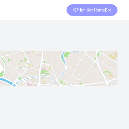
Чат-бот HomeBro