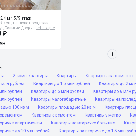
62.4 м², 5/5 этаж
бласть, Павлово-Посадский
руг, Большие Дворы…
📍
На карте
0 ₽
АН
1
и
ры
2-комн. квартиры
Квартиры
Квартиры апартаменты
 млн рублей
Квартиры до 1.5 млн рублей
Квартиры до 2 мл
млн рублей
Квартиры до 5 млн рублей
Квартиры до 6 млн р
млн рублей
Квартиры малогабаритные
Квартиры на после
адью 100 кв м
Квартиры площадью 20 кв м
Квартиры площ
роремонтом
Квартиры с ремонтом
Квартиры у метро
Кв
торичке апартаменты
Квартиры во вторичке большие
Кварт
оричке до 10 млн рублей
Квартиры во вторичке до 1.5 млн руб