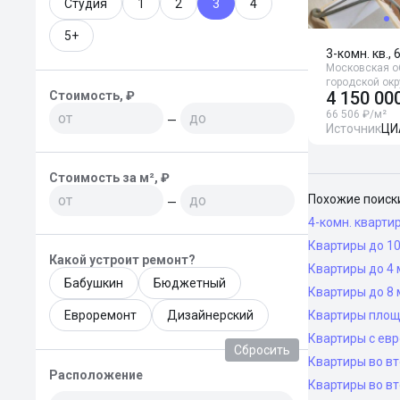
Студия
1
2
3
4
5+
3-комн. кв., 
Московская о
городской ок
4 150 00
Стоимость, ₽
66 506 ₽/м²
—
Источник
ЦИ
Стоимость за м², ₽
Похожие поиск
—
4-комн. кварти
Квартиры до 10
Какой устроит ремонт?
Квартиры до 4 
Бабушкин
Бюджетный
Квартиры до 8 
Евроремонт
Дизайнерский
Квартиры площ
Квартиры с ев
Сбросить
Квартиры во в
Расположение
Квартиры во вт