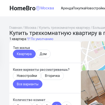
HomeBro
Москва
Аренда
Покупка
Новостройк
Главная
/
Москва
/
Купить трехкомнатную квартиру
/
Больши
Купить трехкомнатную квартиру в
1 квартира
По умолчанию
Тип жилья
Квартира
Дом
Какие варианты рассматриваешь?
Новостройки
Вторичка
Все варианты
Количество комнат