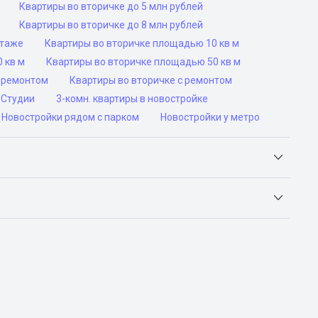
Квартиры во вторичке до 5 млн рублей
Квартиры во вторичке до 8 млн рублей
этаже
Квартиры во вторичке площадью 10 кв м
 кв м
Квартиры во вторичке площадью 50 кв м
роремонтом
Квартиры во вторичке с ремонтом
Студии
3-комн. квартиры в новостройке
Новостройки рядом с парком
Новостройки у метро
Яндекс.Недвижимость, Авито, Самолет.Плюс.
ьск, Сочи, Волгоград, Воронеж, Екатеринбург, Казань,
а-Дону, Самара, Уфа и Челябинск.