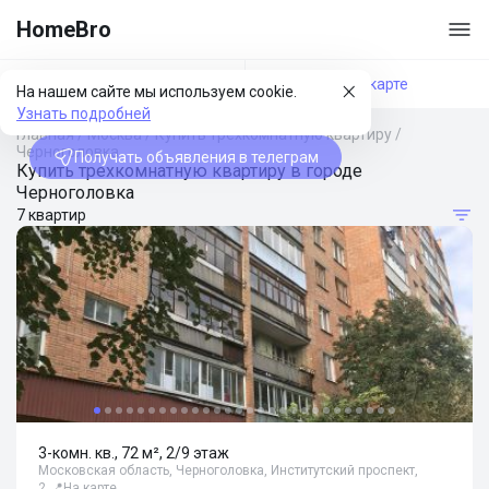
HomeBro
Фильтры
На карте
На нашем сайте мы используем cookie.
Узнать подробней
Главная
/
Москва
/
Купить трехкомнатную квартиру
/
Черноголовка
Получать объявления в телеграм
Купить трехкомнатную квартиру в городе
Черноголовка
7 квартир
3-комн. кв., 72 м², 2/9 этаж
Московская область, Черноголовка, Институтский проспект,
2
📍
На карте