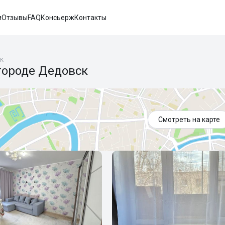
и
Отзывы
FAQ
Консьерж
Контакты
к
городе Дедовск
Смотреть на карте