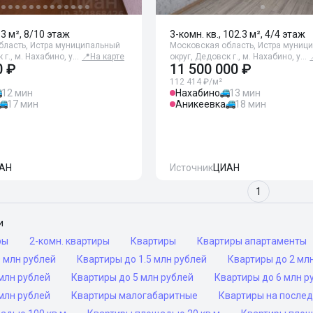
63 м², 8/10 этаж
3-комн. кв., 102.3 м², 4/4 этаж
бласть, Истра муниципальный
Московская область, Истра муниц
 г., м. Нахабино, у…
📍
На карте
округ, Дедовск г., м. Нахабино, у…
0 ₽
11 500 000 ₽
112 414 ₽/м²
12 мин
Нахабино
13 мин
17 мин
Аникеевка
18 мин
АН
Источник
ЦИАН
1
и
ры
2-комн. квартиры
Квартиры
Квартиры апартаменты
 млн рублей
Квартиры до 1.5 млн рублей
Квартиры до 2 мл
млн рублей
Квартиры до 5 млн рублей
Квартиры до 6 млн р
млн рублей
Квартиры малогабаритные
Квартиры на после