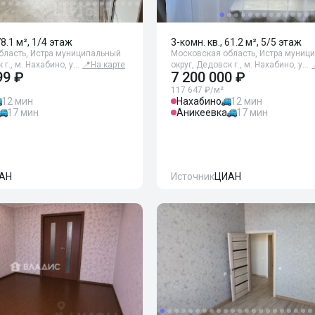
78.1 м², 1/4 этаж
3-комн. кв., 61.2 м², 5/5 этаж
бласть, Истра муниципальный
Московская область, Истра муниц
 г., м. Нахабино, у…
📍
На карте
округ, Дедовск г., м. Нахабино, у…
99 ₽
7 200 000 ₽
117 647 ₽/м²
12 мин
Нахабино
12 мин
17 мин
Аникеевка
17 мин
АН
Источник
ЦИАН