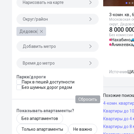
Нарисовать на карте
3-комн. кв., 
Округ/район
Московская о
округ, Дедовск
8 000 00
Дедовск
Без комиссии
Нахабино
Аникеевка
Добавить метро
Время до метро
Источник
ЦИ
Парки/дороги
Парк в пешей доступности
Без шумных дорог рядом
Похожие поиск
Сбросить
4-комн. кварти
Показывать апартаменты?
Квартиры до 10
Без апартаментов
Квартиры до 4 
Квартиры до 8 
Только апартаменты
Не важно