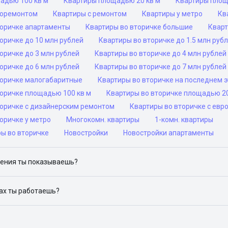
адью 100 кв м
Квартиры площадью 20 кв м
Квартиры площ
роремонтом
Квартиры с ремонтом
Квартиры у метро
Кв
торичке апартаменты
Квартиры во вторичке большие
Кварт
оричке до 10 млн рублей
Квартиры во вторичке до 1.5 млн руб
оричке до 3 млн рублей
Квартиры во вторичке до 4 млн рублей
оричке до 6 млн рублей
Квартиры во вторичке до 7 млн рублей
торичке малогабаритные
Квартиры во вторичке на последнем 
торичке площадью 100 кв м
Квартиры во вторичке площадью 20
торичке с дизайнерским ремонтом
Квартиры во вторичке с ев
оричке у метро
Многокомн. квартиры
1-комн. квартиры
ры во вторичке
Новостройки
Новостройки апартаменты
ения ты показываешь?
ю объявления на популярных сайтах объявлений: ЦИАН, Домклик, 
дах ты работаешь?
 доступен в следующих городах: Москва, Санкт-Петербург, Архангел
Красноярск, Нижний Новгород, Новосибирск, Омск, Пермь, Ростов-н