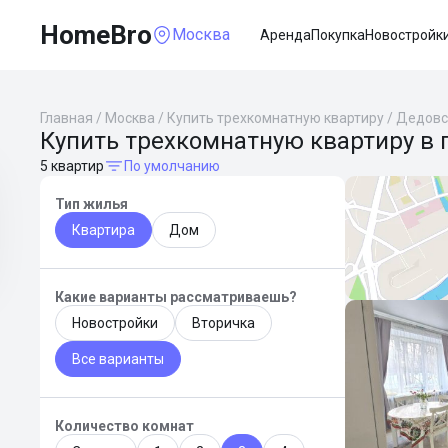
HomeBro
Москва
Аренда
Покупка
Новостройк
Главная
/
Москва
/
Купить трехкомнатную квартиру
/
Дедовс
Купить трехкомнатную квартиру в 
5 квартир
По умолчанию
Тип жилья
Квартира
Дом
Какие варианты рассматриваешь?
Новостройки
Вторичка
Все варианты
Количество комнат