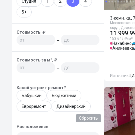
Студия
1
2
3
4
5+
3-комн. кв., 
Московская о
округ, Дедовск
11 999 9
Стоимость, ₽
153 649 ₽/м²
—
Нахабино
Аникеевка
Стоимость за м², ₽
—
Источник
ЦИ
Какой устроит ремонт?
Бабушкин
Бюджетный
Евроремонт
Дизайнерский
Сбросить
Расположение