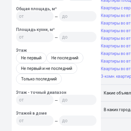
Квартиры площ
Квартиры с ев
Общая площадь, м²
Квартиры во в
—
Квартиры во вт
Площадь кухни, м²
Квартиры во вт
—
Квартиры во вт
Квартиры во в
Этаж
Квартиры во в
Не первый
Не последний
Квартиры во в
Не первый и не последний
Квартиры во вт
3-комн. кварти
Только последний
Этаж - точный диапазон
Какие объявл
—
Я отслежива
В каких горо
Этажей в доме
Поиск жилья
—
Краснодар, 