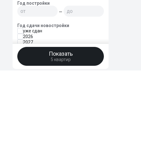
Год постройки
—
Год сдачи новостройки
уже сдан
2026
2027
2028
Показать
2029
2030 и позднее
5 квартир
Тип/материал дома
Монолитный
Кирпично-монолитный
Кирпичный
Сталинский
Блочный
HomeBro
Панельный
Деревянный
Преимущества
Отзывы
FAQ
Поддержать