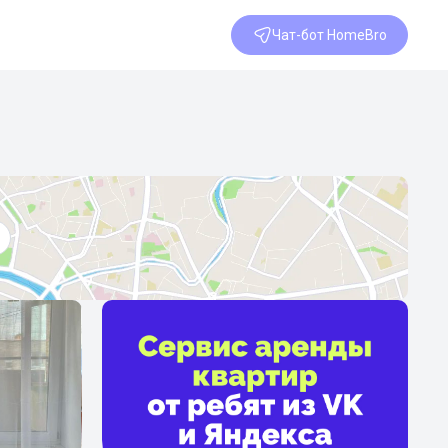
Чат-бот HomeBro