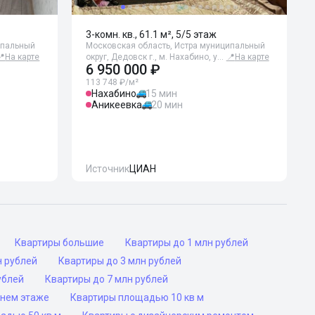
3-комн. кв., 61.1 м², 5/5 этаж
ипальный
Московская область, Истра муниципальный
📍
На карте
округ, Дедовск г., м. Нахабино, у…
📍
На карте
6 950 000 ₽
113 748 ₽/м²
Нахабино
15 мин
Аникеевка
20 мин
Источник
ЦИАН
Квартиры большие
Квартиры до 1 млн рублей
н рублей
Квартиры до 3 млн рублей
ублей
Квартиры до 7 млн рублей
днем этаже
Квартиры площадью 10 кв м