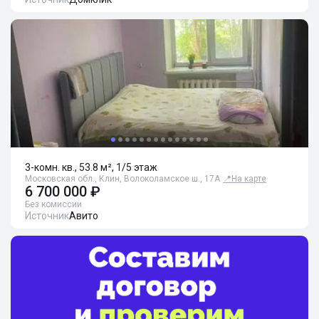
3-комн. кв., 53.8 м², 1/5 этаж
Московская обл., Клин, Волоколамское ш., 17А
📍
На карте
6 700 000 ₽
Без комиссии
Источник
Авито