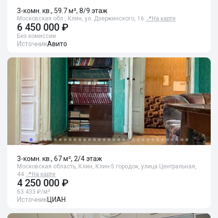
3-комн. кв., 59.7 м², 8/9 этаж
Московская обл., Клин, ул. Дзержинского, 16
📍
На карте
6 450 000 ₽
Без комиссии
Источник
Авито
3-комн. кв., 67 м², 2/4 этаж
Московская область, Клин, Клин-5 городок, улица Центральная,
44
📍
На карте
4 250 000 ₽
63 433 ₽/м²
Источник
ЦИАН