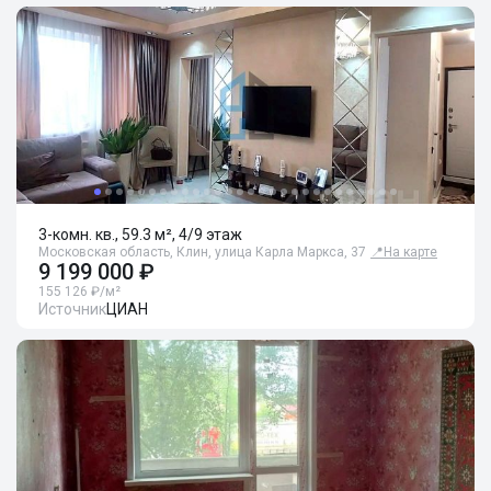
3-комн. кв., 59.3 м², 4/9 этаж
Московская область, Клин, улица Карла Маркса, 37
📍
На карте
9 199 000 ₽
155 126 ₽/м²
Источник
ЦИАН