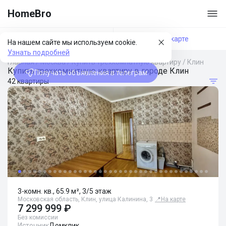
HomeBro
Фильтры
На карте
На нашем сайте мы используем cookie.
Узнать подробней
Главная
/
Москва
/
Купить трехкомнатную квартиру
/
Клин
Купить трехкомнатную квартиру в городе Клин
Получать объявления в телеграм
42 квартиры
3-комн. кв., 65.9 м², 3/5 этаж
Московская область, Клин, улица Калинина, 3
📍
На карте
7 299 999 ₽
Без комиссии
Источник
Домклик