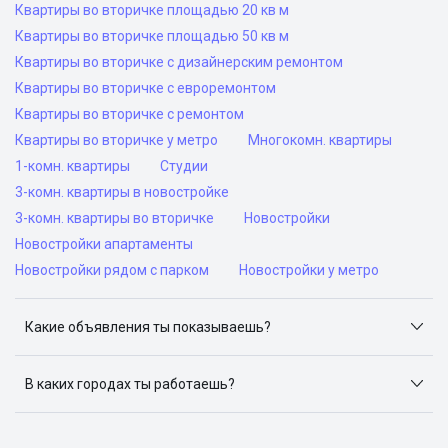
Квартиры во вторичке площадью 20 кв м
Квартиры во вторичке площадью 50 кв м
Квартиры во вторичке с дизайнерским ремонтом
Квартиры во вторичке с евроремонтом
Квартиры во вторичке с ремонтом
Квартиры во вторичке у метро
Многокомн. квартиры
1-комн. квартиры
Студии
3-комн. квартиры в новостройке
3-комн. квартиры во вторичке
Новостройки
Новостройки апартаменты
Новостройки рядом с парком
Новостройки у метро
Какие объявления ты показываешь?
Я отслеживаю объявления на популярных сайтах
объявлений: ЦИАН, Домклик, Яндекс.Недвижимость,
В каких городах ты работаешь?
Авито, Самолет.Плюс.
Поиск жилья доступен в следующих городах: Москва,
Санкт-Петербург, Архангельск, Сочи, Волгоград,