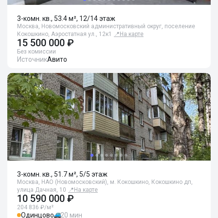
3-комн. кв., 53.4 м², 12/14 этаж
Москва, Новомосковский административный округ, поселение
Кокошкино, Аэростатная ул., 12к1
📍
На карте
15 500 000 ₽
Без комиссии
Источник
Авито
3-комн. кв., 51.7 м², 5/5 этаж
Москва, НАО (Новомосковский), м. Кокошкино, Кокошкино дп,
улица Дачная, 10
📍
На карте
10 590 000 ₽
204 836 ₽/м²
Одинцово
20 мин