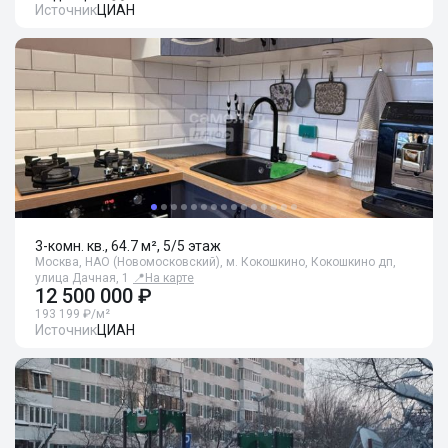
Источник
ЦИАН
3-комн. кв., 64.7 м², 5/5 этаж
Москва, НАО (Новомосковский), м. Кокошкино, Кокошкино дп,
улица Дачная, 1
📍
На карте
12 500 000 ₽
193 199 ₽/м²
Источник
ЦИАН