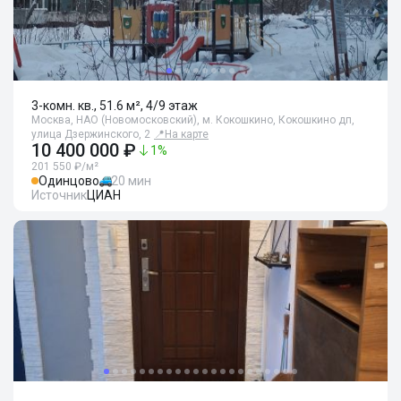
3-комн. кв., 51.6 м², 4/9 этаж
Москва, НАО (Новомосковский), м. Кокошкино, Кокошкино дп,
улица Дзержинского, 2
📍
На карте
10 400 000 ₽
1
%
201 550 ₽/м²
Одинцово
20 мин
Источник
ЦИАН