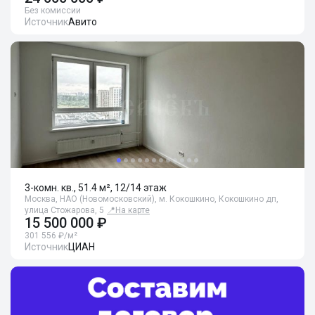
Без комиссии
Источник
Авито
3-комн. кв., 51.4 м², 12/14 этаж
Москва, НАО (Новомосковский), м. Кокошкино, Кокошкино дп,
улица Стожарова, 5
📍
На карте
15 500 000 ₽
301 556 ₽/м²
Источник
ЦИАН