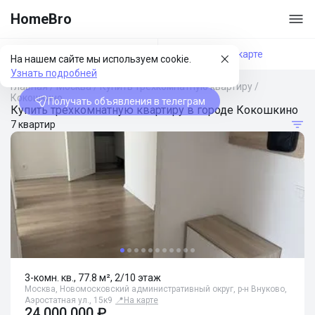
HomeBro
Фильтры
На карте
На нашем сайте мы используем cookie.
Узнать подробней
Главная
/
Москва
/
Купить трехкомнатную квартиру
/
Кокошкино
Получать объявления в телеграм
Купить трехкомнатную квартиру в городе Кокошкино
7 квартир
3-комн. кв., 77.8 м², 2/10 этаж
Москва, Новомосковский административный округ, р-н Внуково,
Аэростатная ул., 15к9
📍
На карте
24 000 000 ₽