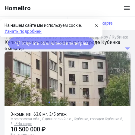
HomeBro
Фильтры
На карте
На нашем сайте мы используем cookie.
Узнать подробней
Главная
/
Москва
/
Купить трехкомнатную квартиру
/
Кубинка
Купить трехкомнатную квартиру в городе Кубинка
Получать объявления в телеграм
6 квартир
3-комн. кв., 63.8 м², 3/5 этаж
Московская обл., Одинцовский г.о., Кубинка, городок Кубинка-8,
8
📍
На карте
10 500 000 ₽
Без комиссии