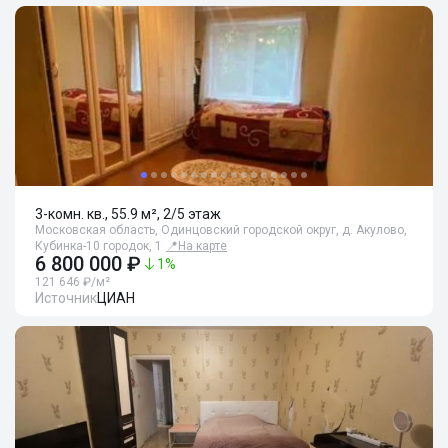
3-комн. кв., 55.9 м², 2/5 этаж
Московская область, Одинцовский городской округ, д. Акулово,
Кубинка-10 городок, 1
📍
На карте
6 800 000 ₽
1
%
121 646 ₽/м²
Источник
ЦИАН