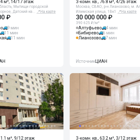
74 м², 14/17 этаж
3-комн. кв., 76.8 м², 4/26 этаж
бласть, Мытищи городской
Москва, СВАО, р-н Лианозово, м. А
агорное, Датский кв…
📍
На карте
Илимская улица, 1Вк1
📍
На карте
00 ₽
30 000 000 ₽
390 625 ₽/м²
во
9 мин
Алтуфьево
4 мин
11 мин
Бибирево
6 мин
кая
11 мин
Лианозово
7 мин
АН
Источник
ЦИАН
61.1 м², 9/12 этаж
3-комн. кв., 63.2 м², 3/12 этаж