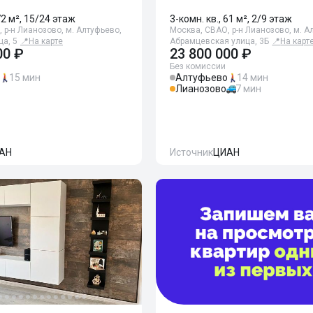
72 м², 15/24 этаж
3-комн. кв., 61 м², 2/9 этаж
 р-н Лианозово, м. Алтуфьево,
Москва, СВАО, р-н Лианозово, м. А
а, 5
📍
На карте
Абрамцевская улица, 3Б
📍
На карт
00 ₽
23 800 000 ₽
Без комиссии
15 мин
Алтуфьево
14 мин
Лианозово
7 мин
АН
Источник
ЦИАН