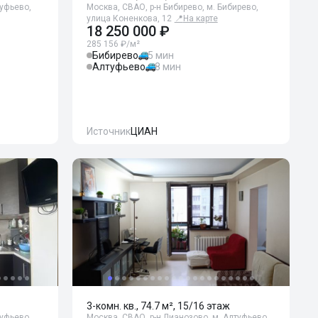
туфьево,
Москва, СВАО, р-н Бибирево, м. Бибирево,
улица Коненкова, 12
📍
На карте
18 250 000 ₽
285 156 ₽/м²
Бибирево
5 мин
Алтуфьево
8 мин
Источник
ЦИАН
3-комн. кв., 74.7 м², 15/16 этаж
туфьево,
Москва, СВАО, р-н Лианозово, м. Алтуфьево,