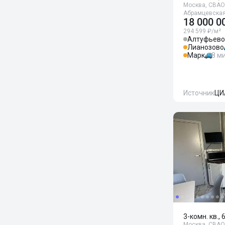
Москва, СВАО,
Абрамцевская
18 000 0
294 599 ₽/м²
Алтуфьево
Лианозово
Марк
8 м
Источник
ЦИ
3-комн. кв., 
Москва, СВАО,