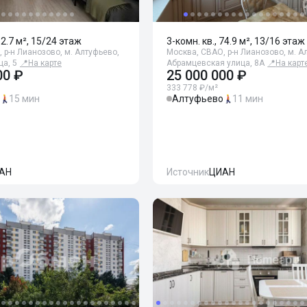
82.7 м², 15/24 этаж
3-комн. кв., 74.9 м², 13/16 этаж
 р-н Лианозово, м. Алтуфьево,
Москва, СВАО, р-н Лианозово, м. А
а, 5
📍
На карте
Абрамцевская улица, 8А
📍
На карт
00 ₽
25 000 000 ₽
333 778 ₽/м²
15 мин
Алтуфьево
11 мин
АН
Источник
ЦИАН