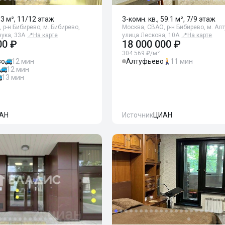
63 м², 11/12 этаж
3-комн. кв., 59.1 м², 7/9 этаж
 р-н Бибирево, м. Бибирево,
Москва, СВАО, р-н Бибирево, м. Ал
ука, 33А
📍
На карте
улица Лескова, 10А
📍
На карте
00 ₽
18 000 000 ₽
304 569 ₽/м²
во
12 мин
Алтуфьево
11 мин
12 мин
13 мин
АН
Источник
ЦИАН