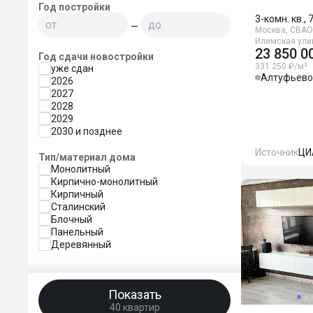
Год постройки
3-комн. кв., 
—
Москва, СВАО,
Илимская улиц
23 850 0
Год сдачи новостройки
331 250 ₽/м²
уже сдан
Алтуфьево
2026
2027
2028
2029
2030 и позднее
Источник
ЦИ
Тип/материал дома
Монолитный
Кирпично-монолитный
Кирпичный
Сталинский
Блочный
Панельный
Деревянный
Показать
40 квартир