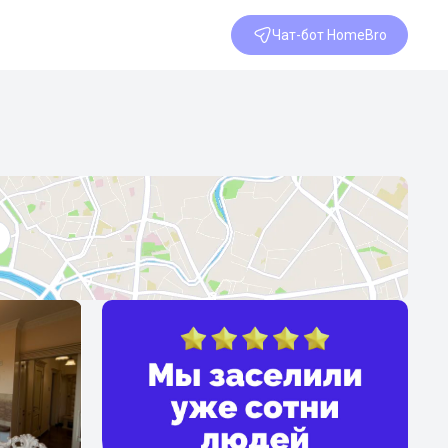
Чат-бот HomeBro