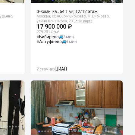
3-комн. кв., 64.1 м², 12/12 этаж
туфьево,
Москва, СВАО, р-н Бибирево, м. Бибирево,
улица Коненкова, 23
📍
На карте
17 900 000 ₽
279 251 ₽/м²
Бибирево
7 мин
Алтуфьево
8 мин
Источник
ЦИАН