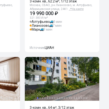
3-комн. кв., 62.2 м², 1/12 этаж
лтуфьево,
Москва, СВАО, р-н Лианозово, м. Алтуфьево,
Абрамцевская улица, 24К1
📍
На карте
19 990 000 ₽
321 383 ₽/м²
Алтуфьево
4 мин
Лианозово
7 мин
Марк
9 мин
Источник
ЦИАН
3-комн. кв., 64 м², 3/12 этаж