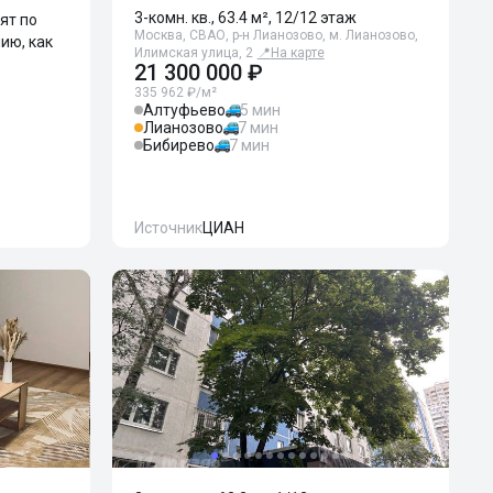
3-комн. кв., 63.4 м², 12/12 этаж
ят по
Москва, СВАО, р-н Лианозово, м. Лианозово,
ию, как
Илимская улица, 2
📍
На карте
21 300 000 ₽
335 962 ₽/м²
Алтуфьево
5 мин
Лианозово
7 мин
Бибирево
7 мин
Источник
ЦИАН