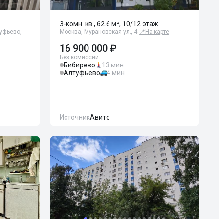
3-комн. кв., 62.6 м², 10/12 этаж
туфьево,
Москва, Мурановская ул., 4
📍
На карте
16 900 000 ₽
Без комиссии
Бибирево
13 мин
Алтуфьево
4 мин
Источник
Авито