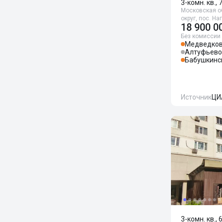
3-комн. кв., 
Московская о
округ, пос. Н
18 900 0
Без комиссии
Медведко
Алтуфьево
Бабушкинс
Источник
ЦИ
3-комн. кв., 