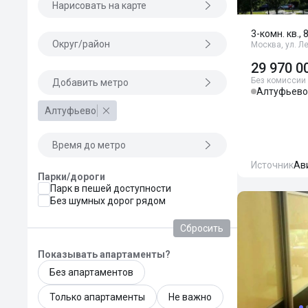
Нарисовать на карте
3-комн. кв., 
Округ/район
Москва, ул. Л
29 970 0
Без комиссии
Добавить метро
Алтуфьево
Алтуфьево
Время до метро
Источник
Ав
Парки/дороги
Парк в пешей доступности
Без шумных дорог рядом
Сбросить
Показывать апартаменты?
Без апартаментов
Только апартаменты
Не важно