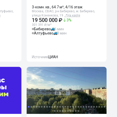
3-комн. кв., 64.7 м², 4/16 этаж
лтуфьево,
Москва, СВАО, р-н Бибирево, м. Бибирево,
е
улица Коненкова, 19
📍
На карте
19 500 000 ₽
3
%
301 391 ₽/м²
Бибирево
6 мин
Алтуфьево
8 мин
Источник
ЦИАН