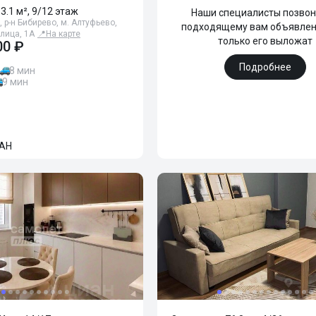
63.1 м², 9/12 этаж
Наши специалисты позвон
 р-н Бибирево, м. Алтуфьево,
подходящему вам объявлен
лица, 1А
📍
На карте
только его выложат
00 ₽
Подробнее
8 мин
9 мин
АН