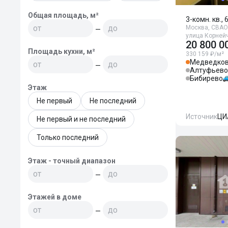
Общая площадь, м²
3-комн. кв., 
Москва, СВАО,
—
улица Корнейч
20 800 0
Площадь кухни, м²
330 159 ₽/м²
Медведко
—
Алтуфьево
Бибирево
Этаж
Не первый
Не последний
Источник
ЦИ
Не первый и не последний
Только последний
Этаж - точный диапазон
—
Этажей в доме
—