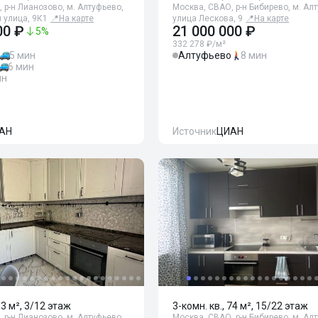
 р-н Лианозово, м. Алтуфьево,
Москва, СВАО, р-н Бибирево, м. Ал
 улица, 9К1
📍
На карте
улица Лескова, 9
📍
На карте
00 ₽
21 000 000 ₽
5
%
332 278 ₽/м²
5 мин
Алтуфьево
8 мин
6 мин
ин
АН
Источник
ЦИАН
63 м², 3/12 этаж
3-комн. кв., 74 м², 15/22 этаж
 р-н Лианозово, м. Алтуфьево,
Москва, СВАО, р-н Бибирево, м. Ал