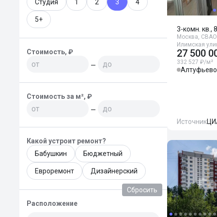
Студия
1
2
3
4
5+
3-комн. кв., 
Москва, СВАО,
Илимская улиц
27 500 0
Стоимость, ₽
332 527 ₽/м²
—
Алтуфьево
Стоимость за м², ₽
—
Источник
ЦИ
Какой устроит ремонт?
Бабушкин
Бюджетный
Евроремонт
Дизайнерский
Сбросить
Расположение