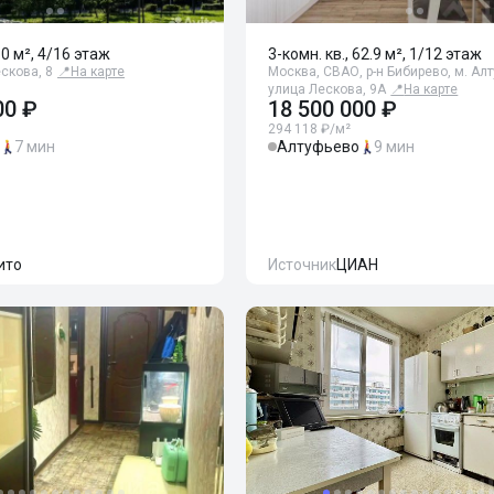
80 м², 4/16 этаж
3-комн. кв., 62.9 м², 1/12 этаж
ескова, 8
📍
На карте
Москва, СВАО, р-н Бибирево, м. Ал
улица Лескова, 9А
📍
На карте
00 ₽
18 500 000 ₽
294 118 ₽/м²
7 мин
Алтуфьево
9 мин
ито
Источник
ЦИАН