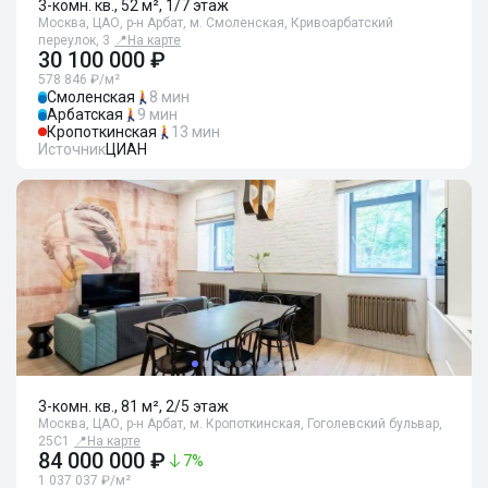
3-комн. кв., 52 м², 1/7 этаж
Москва, ЦАО, р-н Арбат, м. Смоленская, Кривоарбатский
переулок, 3
📍
На карте
30 100 000 ₽
578 846 ₽/м²
Смоленская
8 мин
Арбатская
9 мин
Кропоткинская
13 мин
Источник
ЦИАН
3-комн. кв., 81 м², 2/5 этаж
Москва, ЦАО, р-н Арбат, м. Кропоткинская, Гоголевский бульвар,
25С1
📍
На карте
84 000 000 ₽
7
%
1 037 037 ₽/м²