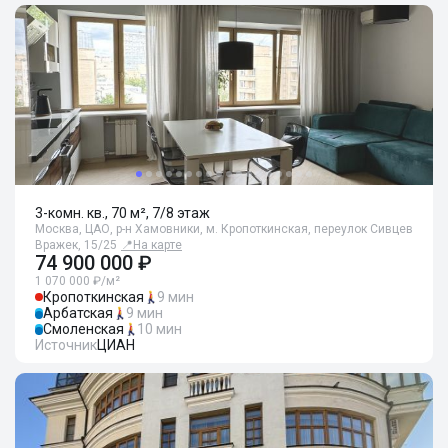
3-комн. кв., 70 м², 7/8 этаж
Москва, ЦАО, р-н Хамовники, м. Кропоткинская, переулок Сивцев
Вражек, 15/25
📍
На карте
74 900 000 ₽
1 070 000 ₽/м²
Кропоткинская
9 мин
Арбатская
9 мин
Смоленская
10 мин
Источник
ЦИАН