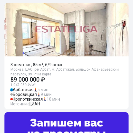
3-комн. кв., 85 м², 6/9 этаж
Москва, ЦАО, р-н Арбат, м. Арбатская, Большой Афанасьевский
переулок, 39
📍
На карте
89 000 000 ₽
1 047 059 ₽/м²
Арбатская
5 мин
Боровицкая
9 мин
Кропоткинская
10 мин
Источник
ЦИАН