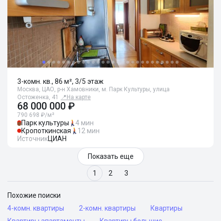
3-комн. кв., 86 м², 3/5 этаж
Москва, ЦАО, р-н Хамовники, м. Парк Культуры, улица
Остоженка, 41
📍
На карте
68 000 000 ₽
790 698 ₽/м²
Парк культуры
4 мин
Кропоткинская
12 мин
Источник
ЦИАН
Показать еще
1
2
3
Похожие поиски
4-комн. квартиры
2-комн. квартиры
Квартиры