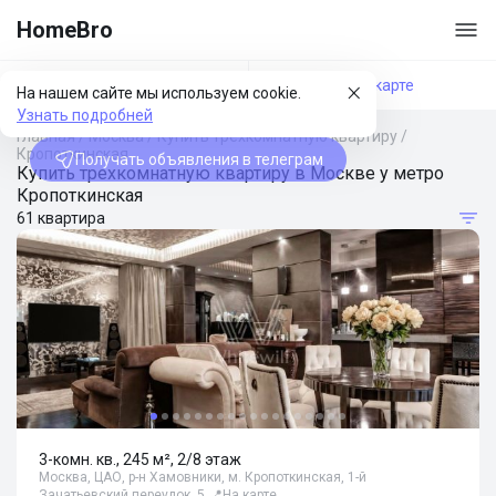
HomeBro
Фильтры
На карте
На нашем сайте мы используем cookie.
Узнать подробней
Главная
/
Москва
/
Купить трехкомнатную квартиру
/
Кропоткинская
Получать объявления в телеграм
Купить трехкомнатную квартиру в Москве у метро
Кропоткинская
61 квартира
3-комн. кв., 245 м², 2/8 этаж
Москва, ЦАО, р-н Хамовники, м. Кропоткинская, 1-й
Зачатьевский переулок, 5
📍
На карте