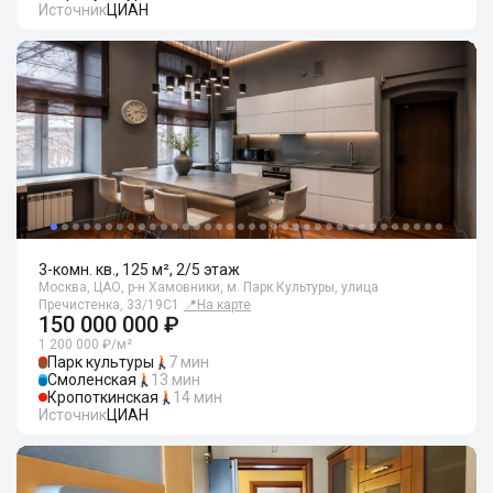
Источник
ЦИАН
3-комн. кв., 125 м², 2/5 этаж
Москва, ЦАО, р-н Хамовники, м. Парк Культуры, улица
Пречистенка, 33/19С1
📍
На карте
150 000 000 ₽
1 200 000 ₽/м²
Парк культуры
7 мин
Смоленская
13 мин
Кропоткинская
14 мин
Источник
ЦИАН