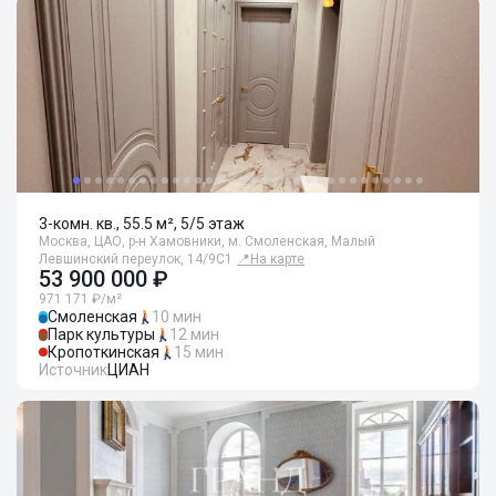
3-комн. кв., 55.5 м², 5/5 этаж
Москва, ЦАО, р-н Хамовники, м. Смоленская, Малый
Левшинский переулок, 14/9С1
📍
На карте
53 900 000 ₽
971 171 ₽/м²
Смоленская
10 мин
Парк культуры
12 мин
Кропоткинская
15 мин
Источник
ЦИАН