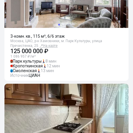
3-комн. кв., 115 м², 6/6 этаж
Москва, ЦАО, р-н Хамовники, м. Парк Культуры, улица
Пречистенка, 25
📍
На карте
125 000 000 ₽
1 086 957 ₽/м²
Парк культуры
8 мин
Кропоткинская
12 мин
Смоленская
13 мин
Источник
ЦИАН