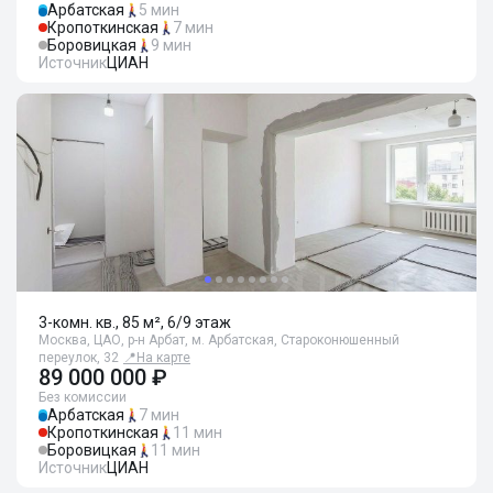
Арбатская
5 мин
Кропоткинская
7 мин
Боровицкая
9 мин
Источник
ЦИАН
3-комн. кв., 85 м², 6/9 этаж
Москва, ЦАО, р-н Арбат, м. Арбатская, Староконюшенный
переулок, 32
📍
На карте
89 000 000 ₽
Без комиссии
Арбатская
7 мин
Кропоткинская
11 мин
Боровицкая
11 мин
Источник
ЦИАН