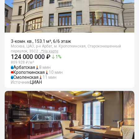
3-комн. кв., 153.1 м², 6/6 этаж
Москва, ЦАО, р-н Арбат, м. Кропоткинская, Староконюшенный
переулок, 35С2
📍
На карте
124 000 000 ₽
1
%
809 928 ₽/м²
Арбатская
8 мин
Кропоткинская
10 мин
Смоленская
11 мин
Источник
ЦИАН