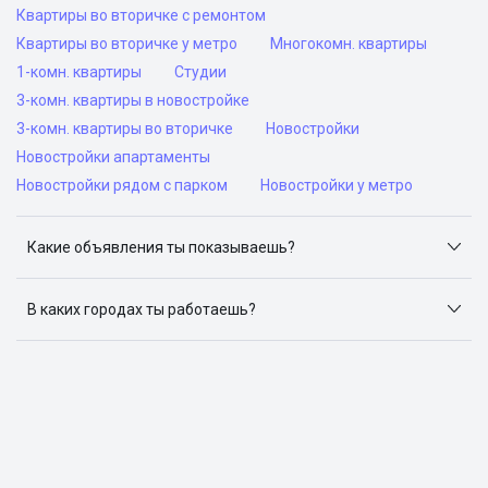
Квартиры во вторичке с ремонтом
Квартиры во вторичке у метро
Многокомн. квартиры
1-комн. квартиры
Студии
3-комн. квартиры в новостройке
3-комн. квартиры во вторичке
Новостройки
Новостройки апартаменты
Новостройки рядом с парком
Новостройки у метро
Какие объявления ты показываешь?
Я отслеживаю объявления на популярных сайтах
объявлений: ЦИАН, Домклик, Яндекс.Недвижимость,
В каких городах ты работаешь?
Авито, Самолет.Плюс.
Поиск жилья доступен в следующих городах: Москва,
Санкт-Петербург, Архангельск, Сочи, Волгоград,
Воронеж, Екатеринбург, Казань, Краснодар, Красноярск,
Нижний Новгород, Новосибирск, Омск, Пермь, Ростов-
на-Дону, Самара, Уфа и Челябинск.