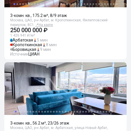
3-комн. кв., 175.2 м², 8/9 этаж
Москва, ЦАО, р-н Арбат, м. Кропоткинская, Филипповский
переулок, 8С1
📍
На карте
250 000 000 ₽
1 426 941 ₽/м²
Арбатская
5 мин
Кропоткинская
8 мин
Боровицкая
9 мин
Источник
ЦИАН
3-комн. кв., 56.2 м², 23/26 этаж
Москва, ЦАО, р-н Арбат, м. Арбатская, улица Новый Арбат,