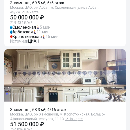
3-комн. кв., 69.5 м², 6/6 этаж
Москва, ЦАО, р-н Арбат, м. Смоленская, улица Арбат,
45/24
📍
На карте
50 000 000 ₽
719 424 ₽/м²
Смоленская
5 мин
Арбатская
11 мин
Кропоткинская
15 мин
Источник
ЦИАН
3-комн. кв., 68.3 м², 4/16 этаж
Москва, ЦАО, р-н Хамовники, м. Кропоткинская, Большой
Афанасьевский переулок, 11-13
📍
На карте
51 500 000 ₽
754 026 ₽/м²