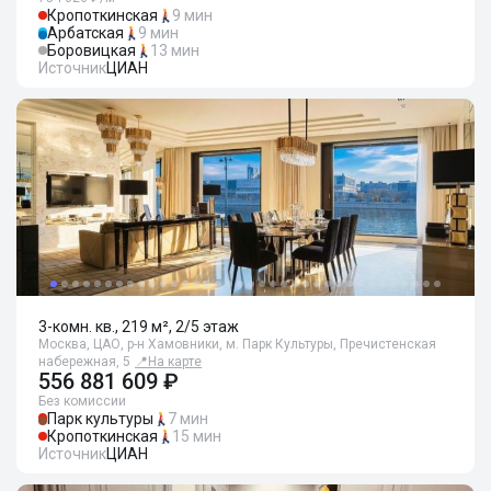
Кропоткинская
9 мин
Арбатская
9 мин
Боровицкая
13 мин
Источник
ЦИАН
3-комн. кв., 219 м², 2/5 этаж
Москва, ЦАО, р-н Хамовники, м. Парк Культуры, Пречистенская
набережная, 5
📍
На карте
556 881 609 ₽
Без комиссии
Парк культуры
7 мин
Кропоткинская
15 мин
Источник
ЦИАН