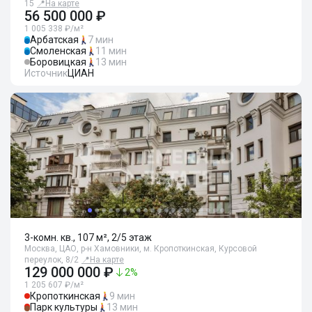
15
📍
На карте
56 500 000 ₽
1 005 338 ₽/м²
Арбатская
7 мин
Смоленская
11 мин
Боровицкая
13 мин
Источник
ЦИАН
3-комн. кв., 107 м², 2/5 этаж
Москва, ЦАО, р-н Хамовники, м. Кропоткинская, Курсовой
переулок, 8/2
📍
На карте
129 000 000 ₽
2
%
1 205 607 ₽/м²
Кропоткинская
9 мин
Парк культуры
13 мин