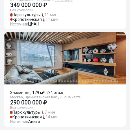
349 000 000 ₽
Без комиссии
Парк культуры
11 мин
Кропоткинская
11 мин
Источник
ЦИАН
3-комн. кв., 129 м², 2/4 этаж
Москва, Пречистенская наб., 7
📍
На карте
290 000 000 ₽
Без комиссии
Парк культуры
7 мин
Кропоткинская
14 мин
Источник
Авито