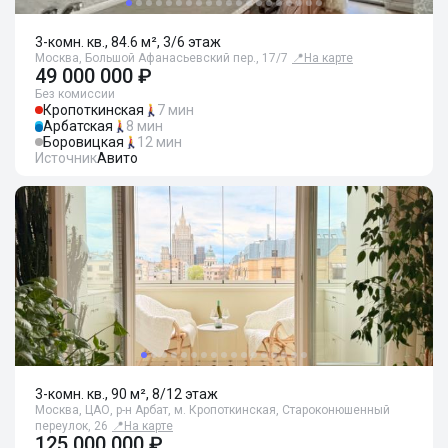
3-комн. кв., 84.6 м², 3/6 этаж
Москва, Большой Афанасьевский пер., 17/7
📍
На карте
49 000 000 ₽
Без комиссии
Кропоткинская
7 мин
Арбатская
8 мин
Боровицкая
12 мин
Источник
Авито
3-комн. кв., 90 м², 8/12 этаж
Москва, ЦАО, р-н Арбат, м. Кропоткинская, Староконюшенный
переулок, 26
📍
На карте
125 000 000 ₽