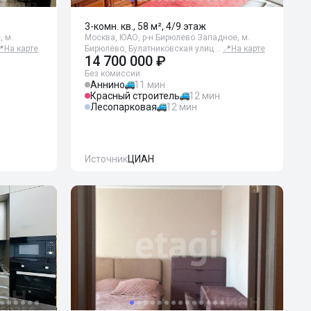
3-комн. кв., 58 м², 4/9 этаж
, м.
Москва, ЮАО, р-н Бирюлево Западное, м.
📍
На карте
Бирюлёво, Булатниковская улиц…
📍
На карте
14 700 000 ₽
Без комиссии
Аннино
11 мин
Красный строитель
12 мин
Лесопарковая
12 мин
Источник
ЦИАН