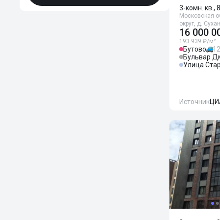
3-комн. кв., 
Московская о
округ, д. Сух
16 000 0
193 939 ₽/м²
Бутово
12
Бульвар Д
Улица Ста
Источник
ЦИ