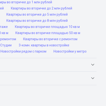
иры во вторичке до 1 млн рублей
лей
Квартиры во вторичке до 2 млн рублей
Квартиры во вторичке до 5 млн рублей
Квартиры во вторичке до 8 млн рублей
этаже
Квартиры во вторичке площадью 10 кв м
 кв м
Квартиры во вторичке площадью 50 кв м
роремонтом
Квартиры во вторичке с ремонтом
Студии
3-комн. квартиры в новостройке
Новостройки рядом с парком
Новостройки у метро
Яндекс.Недвижимость, Авито, Самолет.Плюс.
ьск, Сочи, Волгоград, Воронеж, Екатеринбург, Казань,
а-Дону, Самара, Уфа и Челябинск.