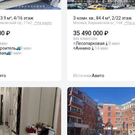
63.9 м², 4/16 этаж
3-комн. кв., 84.4 м², 2/22 этаж
яковский пр., 17к2
📍
На карте
Москва, Варшавское ш., 168
📍
На к
00 ₽
35 490 000 ₽
Без комиссии
 мин
Лесопарковая
8 мин
троитель
9 мин
Аннино
14 мин
вая
9 мин
ито
Источник
Авито