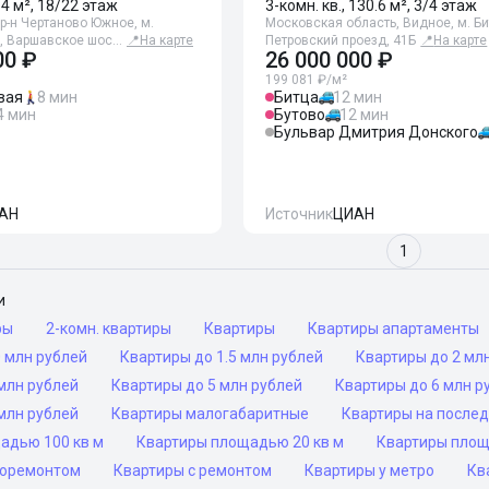
84 м², 18/22 этаж
3-комн. кв., 130.6 м², 3/4 этаж
р-н Чертаново Южное, м.
Московская область, Видное, м. Би
, Варшавское шос…
📍
На карте
Петровский проезд, 41Б
📍
На карте
00 ₽
26 000 000 ₽
199 081 ₽/м²
вая
8 мин
Битца
12 мин
4 мин
Бутово
12 мин
Бульвар Дмитрия Донского
АН
Источник
ЦИАН
1
и
ры
2-комн. квартиры
Квартиры
Квартиры апартаменты
 млн рублей
Квартиры до 1.5 млн рублей
Квартиры до 2 мл
млн рублей
Квартиры до 5 млн рублей
Квартиры до 6 млн р
млн рублей
Квартиры малогабаритные
Квартиры на после
адью 100 кв м
Квартиры площадью 20 кв м
Квартиры площ
роремонтом
Квартиры с ремонтом
Квартиры у метро
Кв