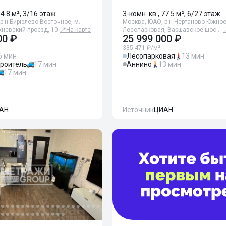
64.8 м², 3/16 этаж
3-комн. кв., 77.5 м², 6/27 этаж
р-н Бирюлево Восточное, м.
Москва, ЮАО, р-н Чертаново Южное
хневский проезд, 10
📍
На карте
Лесопарковая, Варшавское шос…
00 ₽
25 999 000 ₽
335 471 ₽/м²
6 мин
Лесопарковая
13 мин
троитель
17 мин
Аннино
13 мин
17 мин
АН
Источник
ЦИАН