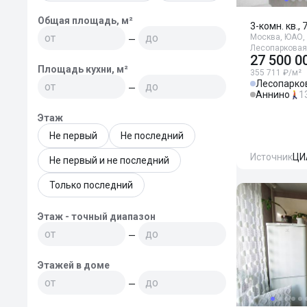
Общая площадь, м²
3-комн. кв., 
Москва, ЮАО, 
—
Лесопарковая
27 500 0
Площадь кухни, м²
355 711 ₽/м²
Лесопарко
—
Аннино
1
Этаж
Не первый
Не последний
Источник
ЦИ
Не первый и не последний
Только последний
Этаж - точный диапазон
—
Этажей в доме
—