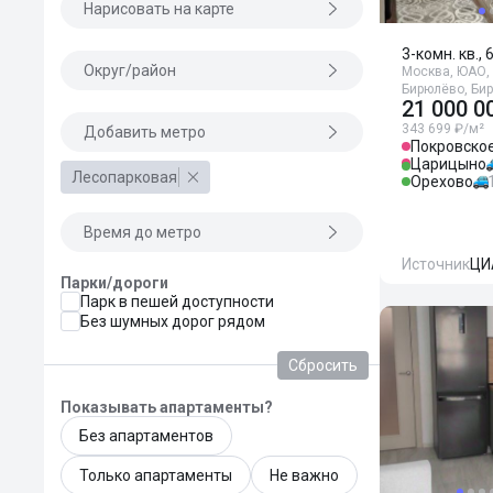
Нарисовать на карте
3-комн. кв., 
Округ/район
Москва, ЮАО, 
Бирюлёво, Би
21 000 0
343 699 ₽/м²
Добавить метро
Покровско
Царицыно
Лесопарковая
Орехово
Время до метро
Источник
ЦИ
Парки/дороги
Парк в пешей доступности
Без шумных дорог рядом
Сбросить
Показывать апартаменты?
Без апартаментов
Только апартаменты
Не важно