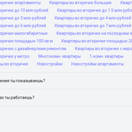
торичке апартаменты
Квартиры во вторичке большие
Кварт
оричке до 10 млн рублей
Квартиры во вторичке до 1.5 млн руб
оричке до 3 млн рублей
Квартиры во вторичке до 4 млн рублей
оричке до 6 млн рублей
Квартиры во вторичке до 7 млн рублей
торичке малогабаритные
Квартиры во вторичке на последнем 
торичке площадью 100 кв м
Квартиры во вторичке площадью 20
торичке с дизайнерским ремонтом
Квартиры во вторичке с ев
оричке у метро
Многокомн. квартиры
1-комн. квартиры
ры во вторичке
Новостройки
Новостройки апартаменты
ения ты показываешь?
ю объявления на популярных сайтах объявлений: ЦИАН, Домклик, 
дах ты работаешь?
 доступен в следующих городах: Москва, Санкт-Петербург, Архангел
Красноярск, Нижний Новгород, Новосибирск, Омск, Пермь, Ростов-н