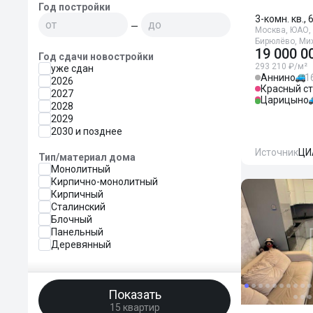
Год постройки
3-комн. кв., 
—
Москва, ЮАО, 
Бирюлёво, Ми
19 000 0
Год сдачи новостройки
293 210 ₽/м²
уже сдан
Аннино
1
2026
Красный с
2027
Царицыно
2028
2029
2030 и позднее
Источник
ЦИ
Тип/материал дома
Монолитный
Кирпично-монолитный
Кирпичный
Сталинский
Блочный
Панельный
Деревянный
Показать
15 квартир