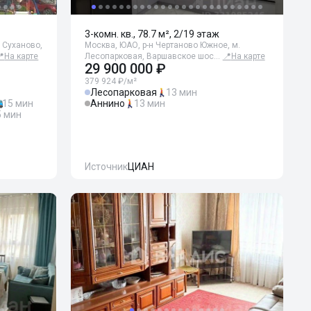
3-комн. кв., 78.7 м², 2/19 этаж
. Суханово,
Москва, ЮАО, р-н Чертаново Южное, м.
📍
На карте
Лесопарковая, Варшавское шос…
📍
На карте
29 900 000 ₽
379 924 ₽/м²
Лесопарковая
13 мин
15 мин
Аннино
13 мин
5 мин
Источник
ЦИАН