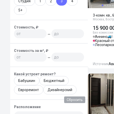
Студия
1
2
3
4
5+
3-комн. кв., 
Москва, Востр
15 900 0
Стоимость, ₽
Без комиссии
—
Аннино
8
Красный с
Лесопарко
Стоимость за м², ₽
—
Источник
Ав
Какой устроит ремонт?
Бабушкин
Бюджетный
Евроремонт
Дизайнерский
Сбросить
Расположение