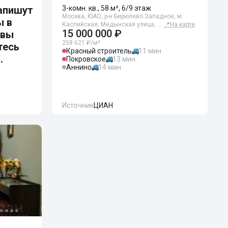
апишут
3-комн. кв., 58 м², 6/9 этаж
Москва, ЮАО, р-н Бирюлево Западное, м.
ы в
Каспийская, Медынская улица, …
📍
На карте
15 000 000 ₽
 вы
258 621 ₽/м²
тесь
Красный строитель
11 мин
.
Покровское
13 мин
Аннино
14 мин
Источник
ЦИАН