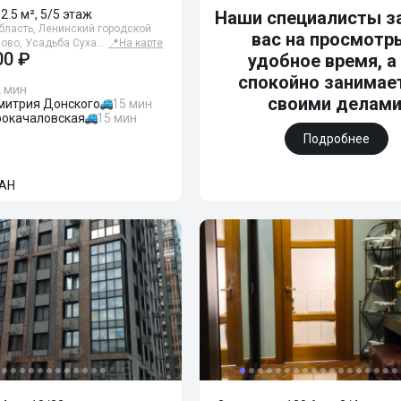
82.5 м², 5/5 этаж
Наши специалисты з
бласть, Ленинский городской
вас на просмотр
аново, Усадьба Суха…
📍
На карте
00 ₽
удобное время, а
спокойно занимае
 мин
своими делами
митрия Донского
15 мин
рокачаловская
15 мин
Подробнее
АН