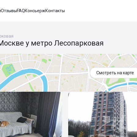
и
Отзывы
FAQ
Консьерж
Контакты
рковая
Москве у метро Лесопарковая
Смотреть на карте