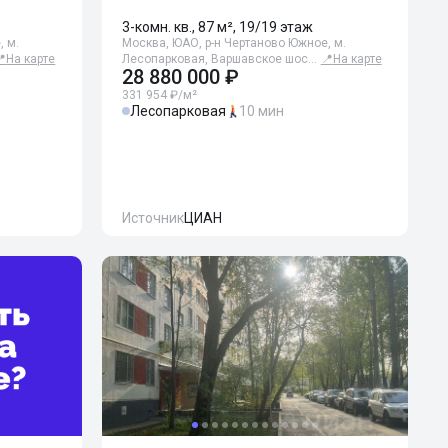
3-комн. кв., 87 м², 19/19 этаж
, м.
Москва, ЮАО, р-н Чертаново Южное, м.
📍
На карте
Лесопарковая, Варшавское шос…
📍
На карте
28 880 000 ₽
331 954 ₽/м²
Лесопарковая
10 мин
Источник
ЦИАН