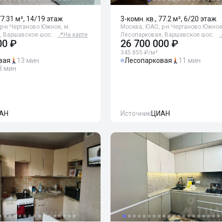
77.31 м², 14/19 этаж
3-комн. кв., 77.2 м², 6/20 этаж
р-н Чертаново Южное, м.
Москва, ЮАО, р-н Чертаново Южное
, Варшавское шос…
📍
На карте
Лесопарковая, Варшавское шос…
00 ₽
26 700 000 ₽
345 855 ₽/м²
вая
13 мин
Лесопарковая
11 мин
3 мин
АН
Источник
ЦИАН