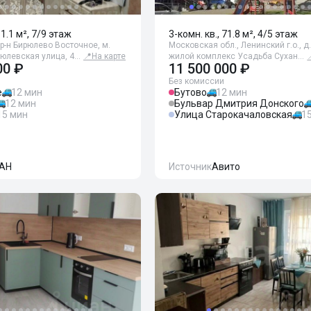
61.1 м², 7/9 этаж
3-комн. кв., 71.8 м², 4/5 этаж
р-н Бирюлево Восточное, м.
Московская обл., Ленинский г.о., д
рюлевская улица, 4…
📍
На карте
жилой комплекс Усадьба Сухан…
00 ₽
11 500 000 ₽
Без комиссии
е
12 мин
Бутово
12 мин
12 мин
Бульвар Дмитрия Донского
15 мин
Улица Старокачаловская
1
АН
Источник
Авито