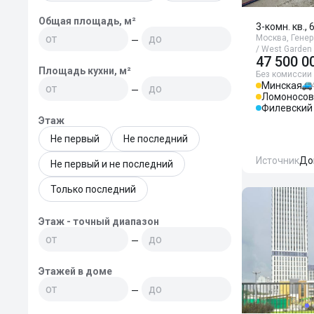
Общая площадь, м²
3-комн. кв., 
Москва, Генер
—
/ West Garden
47 500 0
Площадь кухни, м²
Без комиссии
Минская
—
Ломоносов
Филевский
Этаж
Не первый
Не последний
Источник
До
Не первый и не последний
Только последний
Этаж - точный диапазон
—
Этажей в доме
—