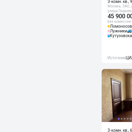
3-комн. кв., 
Москва, ЗАО, 
улица Пырьев
45 900 0
Без комиссии
Ломоносов
Лужники
Кутузовск
Источник
ЦИ
3-комн. кв., 