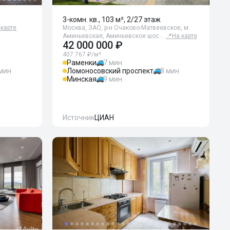
3-комн. кв., 103 м², 2/27 этаж
 карте
Москва, ЗАО, р-н Очаково-Матвеевское, м.
Аминьевская, Аминьевское шос…
📍
На карте
42 000 000 ₽
407 767 ₽/м²
Раменки
7 мин
 мин
Ломоносовский проспект
8 мин
Минская
9 мин
Источник
ЦИАН