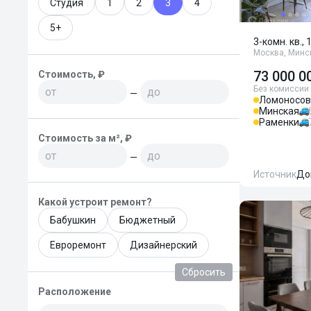
Студия
1
2
3
4
5+
3-комн. кв., 
Москва, Минск
73 000 0
Стоимость, ₽
Без комиссии
—
Ломоносов
Минская
Раменки
Стоимость за м², ₽
—
Источник
До
Какой устроит ремонт?
Бабушкин
Бюджетный
Евроремонт
Дизайнерский
Сбросить
Расположение