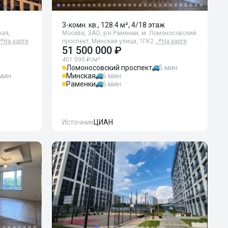
3-комн. кв., 128.4 м², 4/18 этаж
кая,
Москва, ЗАО, р-н Раменки, м. Ломоносовский
📍
На карте
проспект, Минская улица, 1ГК2
📍
На карте
51 500 000 ₽
401 090 ₽/м²
Ломоносовский проспект
5 мин
 мин
Минская
6 мин
Раменки
6 мин
Источник
ЦИАН