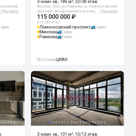
3-комн. кв., 186 м², 32/38 этаж
оносовский
Москва, ЗАО, р-н Раменки, м. Ломоносовский
📍
На карте
проспект, Мосфильмовская улиц…
📍
На карте
115 000 000 ₽
618 280 ₽/м²
2 мин
Ломоносовский проспект
5 мин
Минская
5 мин
Раменки
6 мин
Источник
ЦИАН
ж
3-комн. кв., 101 м², 10/13 этаж