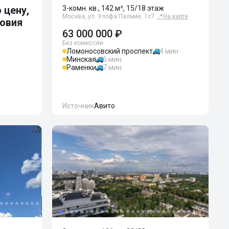
 цену,
3-комн. кв., 142 м², 15/18 этаж
Москва, ул. Улофа Пальме, 1с7
📍
На карте
ловия
63 000 000 ₽
Без комиссии
Ломоносовский проспект
4 мин
Минская
6 мин
Раменки
7 мин
Источник
Авито