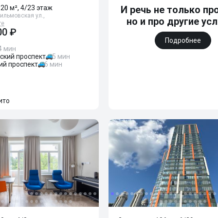
120 м², 4/23 этаж
И речь не только про
ильмовская ул.,
но и про другие ус
те
00 ₽
Подробнее
4 мин
ский проспект
5 мин
ий проспект
6 мин
ито