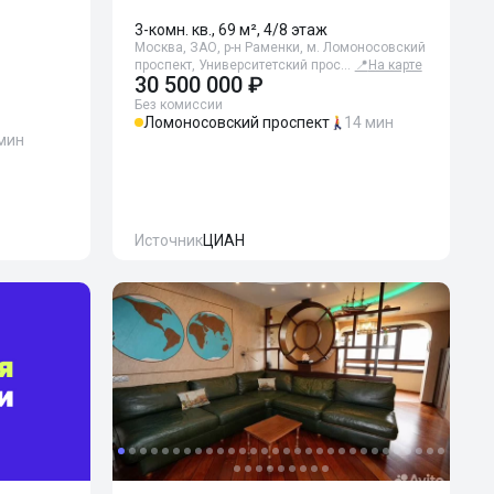
3-комн. кв., 69 м², 4/8 этаж
Москва, ЗАО, р-н Раменки, м. Ломоносовский
проспект, Университетский прос…
📍
На карте
30 500 000 ₽
Без комиссии
Ломоносовский проспект
14 мин
 мин
Источник
ЦИАН