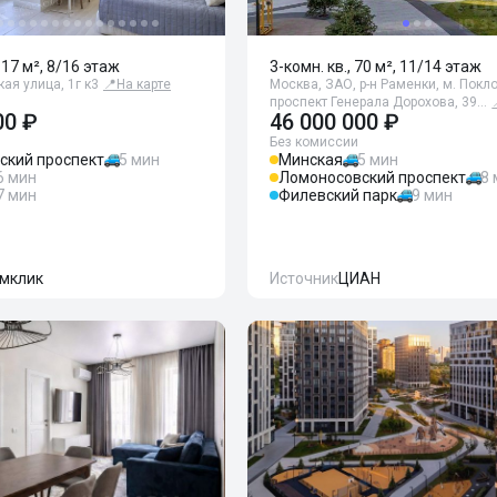
117 м², 8/16 этаж
3-комн. кв., 70 м², 11/14 этаж
ая улица, 1г к3
📍
На карте
Москва, ЗАО, р-н Раменки, м. Покл
проспект Генерала Дорохова, 39…
00 ₽
46 000 000 ₽
Без комиссии
ский проспект
5 мин
Минская
5 мин
6 мин
Ломоносовский проспект
8
7 мин
Филевский парк
9 мин
мклик
Источник
ЦИАН