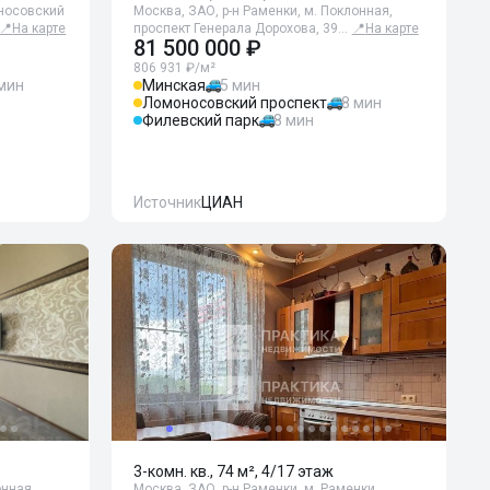
оносовский
Москва, ЗАО, р-н Раменки, м. Поклонная,
📍
На карте
проспект Генерала Дорохова, 39…
📍
На карте
81 500 000 ₽
806 931 ₽/м²
 мин
Минская
5 мин
Ломоносовский проспект
8 мин
Филевский парк
8 мин
Источник
ЦИАН
3-комн. кв., 74 м², 4/17 этаж
онная,
Москва, ЗАО, р-н Раменки, м. Раменки,