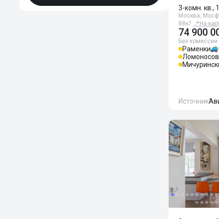
3-комн. кв., 
Москва, Мосф
88к7
📍
На кар
74 900 0
Без комиссии
Раменки
Ломоносов
Мичуринск
Источник
Ав