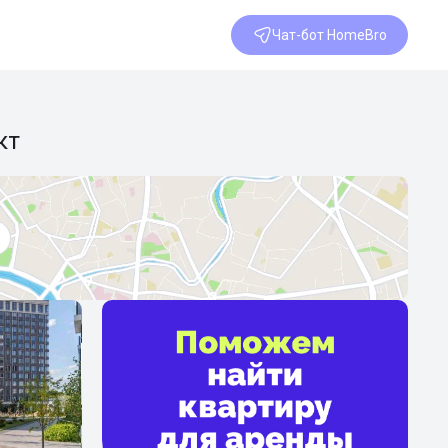
Чат-бот HomeBro
кт