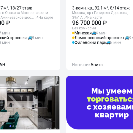
87 м², 18/27 этаж
3-комн. кв., 92.1 м², 8/14 этаж
р-н Очаково-Матвеевское, м.
Москва, пр-т Генерала Дорохова,
 Аминьевское шос…
📍
На карте
39к1А
📍
На карте
00 ₽
96 700 000 ₽
Без комиссии
7 мин
Минская
4 мин
ский проспект
8 мин
Ломоносовский проспект
8
9 мин
Филевский парк
8 мин
АН
Источник
Авито