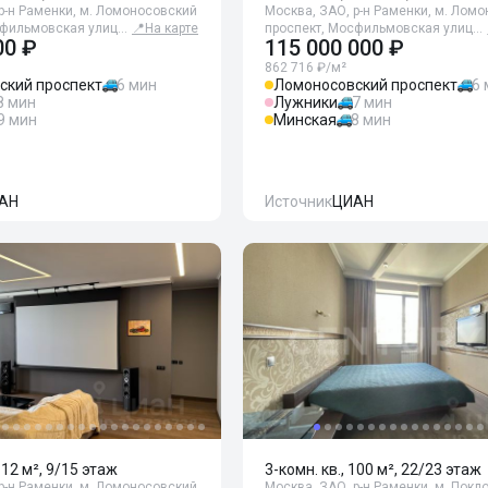
р-н Раменки, м. Ломоносовский
Москва, ЗАО, р-н Раменки, м. Лом
сфильмовская улиц…
📍
На карте
проспект, Мосфильмовская улиц…
00 ₽
115 000 000 ₽
862 716 ₽/м²
ский проспект
6 мин
Ломоносовский проспект
6
8 мин
Лужники
7 мин
9 мин
Минская
8 мин
АН
Источник
ЦИАН
112 м², 9/15 этаж
3-комн. кв., 100 м², 22/23 этаж
р-н Раменки, м. Ломоносовский
Москва, ЗАО, р-н Раменки, м. Покл