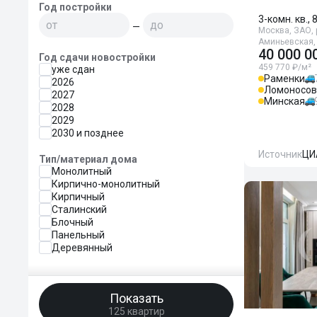
Год постройки
3-комн. кв., 
—
Москва, ЗАО, 
Аминьевская,
40 000 0
Год сдачи новостройки
459 770 ₽/м²
уже сдан
Раменки
2026
Ломоносов
2027
Минская
2028
2029
2030 и позднее
Источник
ЦИ
Тип/материал дома
Монолитный
Кирпично-монолитный
Кирпичный
Сталинский
Блочный
Панельный
Деревянный
Показать
125 квартир