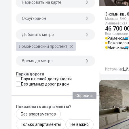
Нарисовать на карте
3-комн. кв., 
Округ/район
Москва, ЗАО, 
Аминьевская,
46 700 0
Без комиссии
Добавить метро
Раменки
Ломоносов
Ломоносовский проспект
Минская
Время до метро
Источник
ЦИ
Парки/дороги
Парк в пешей доступности
Без шумных дорог рядом
Сбросить
Показывать апартаменты?
Без апартаментов
Только апартаменты
Не важно