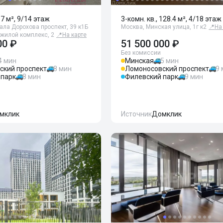
67 м², 9/14 этаж
3-комн. кв., 128.4 м², 4/18 этаж
ала Дорохова проспект, 39 к1Б
Москва, Минская улица, 1г к2
📍
На
 жилой комплекс, 2
📍
На карте
00 ₽
51 500 000 ₽
Без комиссии
4 мин
Минская
5 мин
ский проспект
8 мин
Ломоносовский проспект
9
 парк
8 мин
Филевский парк
9 мин
мклик
Источник
Домклик