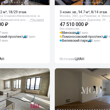
82 м², 18/29 этаж
3-комн. кв., 94.7 м², 8/14 этаж
р-н Очаково-Матвеевское, м.
Москва, ЗАО, р-н Раменки, м. Минс
 Аминьевское шос…
📍
На карте
проспект Генерала Дорохова, 39…
00 ₽
47 510 000 ₽
Без комиссии
7 мин
Минская
4 мин
ский проспект
8 мин
Ломоносовский проспект
8
9 мин
Филевский парк
8 мин
АН
Источник
ЦИАН