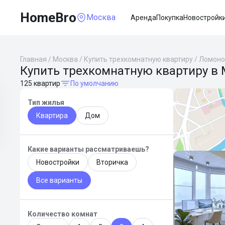
HomeBro
Москва
Аренда
Покупка
Новостройк
Главная
/
Москва
/
Купить трехкомнатную квартиру
/
Ломоно
Купить трехкомнатную квартиру в 
125 квартир
По умолчанию
Тип жилья
Квартира
Дом
Какие варианты рассматриваешь?
Новостройки
Вторичка
Все варианты
Количество комнат