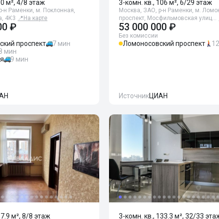
90 м², 4/8 этаж
3-комн. кв., 106 м², 6/29 этаж
р-н Раменки, м. Поклонная,
Москва, ЗАО, р-н Раменки, м. Лом
а, 4К3
📍
На карте
проспект, Мосфильмовская улиц…
00 ₽
53 000 000 ₽
Без комиссии
ский проспект
7 мин
Ломоносовский проспект
1
8 мин
ая
9 мин
АН
Источник
ЦИАН
67.9 м², 8/8 этаж
3-комн. кв., 133.3 м², 32/33 эта