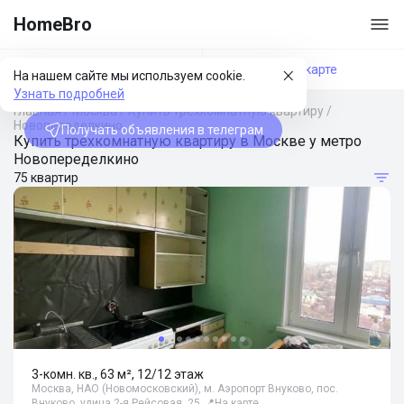
HomeBro
Фильтры
На карте
На нашем сайте мы используем cookie.
Узнать подробней
Главная
/
Москва
/
Купить трехкомнатную квартиру
/
Новопеределкино
Получать объявления в телеграм
Купить трехкомнатную квартиру в Москве у метро
Новопеределкино
75 квартир
3-комн. кв., 63 м², 12/12 этаж
Москва, НАО (Новомосковский), м. Аэропорт Внуково, пос.
Внуково, улица 2-я Рейсовая, 25
📍
На карте