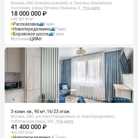
Москва, НАО (Новомосковский), м. Пыхтино, Внуковское
поселение, улица Летчика Ульянина, 6
📍
На карте
18 000 000 ₽
249 307 ₽/м²
Рассказовка
4 мин
Новопеределкино
7 мин
Боровское шоссе
9 мин
Источник
ЦИАН
3-комн. кв., 90 м², 16/23 этаж
Москва, ЗАО, р-н Ново-Переделкино, м. Новопеределкино,
Чоботовская улица, 2к3
📍
На карте
41 400 000 ₽
460 000 ₽/м²
Новопеределкино
7 мин