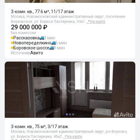
3-комн. кв., 77.6 м², 11/17 этаж
Москва, Новомосковский административный округ, поселение
Внуковское, ул. Бориса Пастернака, 33к1
📍
На карте
29 000 000 ₽
Без комиссии
Рассказовка
3 мин
Новопеределкино
6 мин
Боровское шоссе
8 мин
Источник
Авито
3-комн. кв., 75 м², 3/17 этаж
Москва, Новомосковский административный округ, р-н Внуково,
ул. Бориса Пастернака, 45к2
📍
На карте