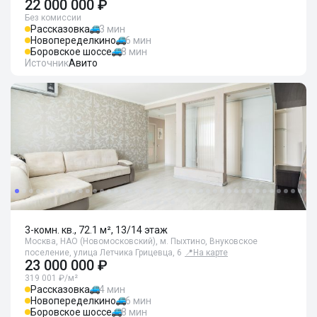
22 000 000 ₽
Без комиссии
Рассказовка
3 мин
Новопеределкино
6 мин
Боровское шоссе
8 мин
Источник
Авито
3-комн. кв., 72.1 м², 13/14 этаж
Москва, НАО (Новомосковский), м. Пыхтино, Внуковское
поселение, улица Летчика Грицевца, 6
📍
На карте
23 000 000 ₽
319 001 ₽/м²
Рассказовка
4 мин
Новопеределкино
6 мин
Боровское шоссе
8 мин