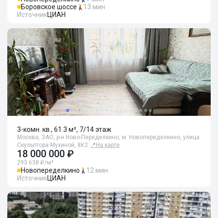
Боровское шоссе
13 мин
Источник
ЦИАН
3-комн. кв., 61.3 м², 7/14 этаж
Москва, ЗАО, р-н Ново-Переделкино, м. Новопеределкино, улица
Скульптора Мухиной, 8К2
📍
На карте
18 000 000 ₽
293 638 ₽/м²
Новопеределкино
12 мин
Источник
ЦИАН