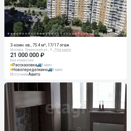
3-комн. кв., 75.4 м², 17/17 этаж
Москва, Лукинская ул., 9
📍
На карте
21 000 000 ₽
Без комиссии
Рассказовка
8 мин
Новопеределкино
8 мин
Источник
Авито