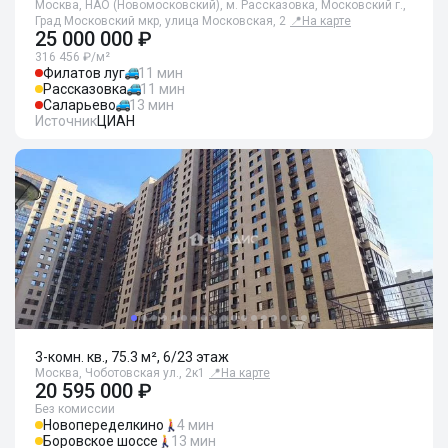
Москва, НАО (Новомосковский), м. Рассказовка, Московский г.,
Град Московский мкр, улица Московская, 2
📍
На карте
25 000 000 ₽
316 456 ₽/м²
Филатов луг
11 мин
Рассказовка
11 мин
Саларьево
13 мин
Источник
ЦИАН
3-комн. кв., 75.3 м², 6/23 этаж
Москва, Чоботовская ул., 2к1
📍
На карте
20 595 000 ₽
Без комиссии
Новопеределкино
4 мин
Боровское шоссе
13 мин