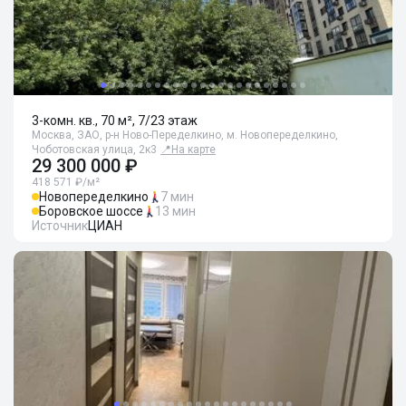
3-комн. кв., 70 м², 7/23 этаж
Москва, ЗАО, р-н Ново-Переделкино, м. Новопеределкино,
Чоботовская улица, 2к3
📍
На карте
29 300 000 ₽
418 571 ₽/м²
Новопеределкино
7 мин
Боровское шоссе
13 мин
Источник
ЦИАН