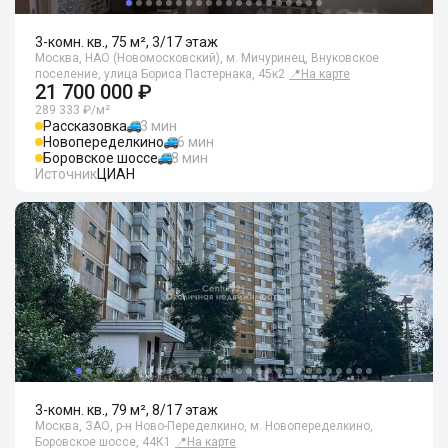
3-комн. кв., 75 м², 3/17 этаж
Москва, НАО (Новомосковский), м. Мичуринец, Внуковское
поселение, улица Бориса Пастернака, 45к2
📍
На карте
21 700 000 ₽
289 333 ₽/м²
Рассказовка
3 мин
Новопеределкино
6 мин
Боровское шоссе
8 мин
Источник
ЦИАН
3-комн. кв., 79 м², 8/17 этаж
Москва, ЗАО, р-н Ново-Переделкино, м. Новопеределкино,
Боровское шоссе, 44К1
📍
На карте