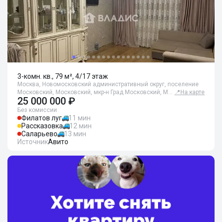
3-комн. кв., 79 м², 4/17 этаж
Москва, Новомосковский административный округ, поселение
Московский, Московский, мкр-н Град Московский, М…
📍
На карте
25 000 000 ₽
Без комиссии
Филатов луг
11 мин
Рассказовка
12 мин
Саларьево
13 мин
Источник
Авито