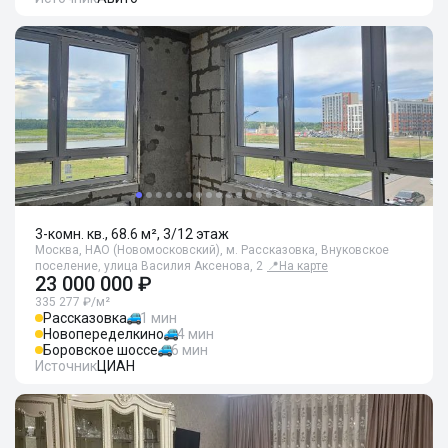
3-комн. кв., 68.6 м², 3/12 этаж
Москва, НАО (Новомосковский), м. Рассказовка, Внуковское
поселение, улица Василия Аксенова, 2
📍
На карте
23 000 000 ₽
335 277 ₽/м²
Рассказовка
1 мин
Новопеределкино
4 мин
Боровское шоссе
6 мин
Источник
ЦИАН