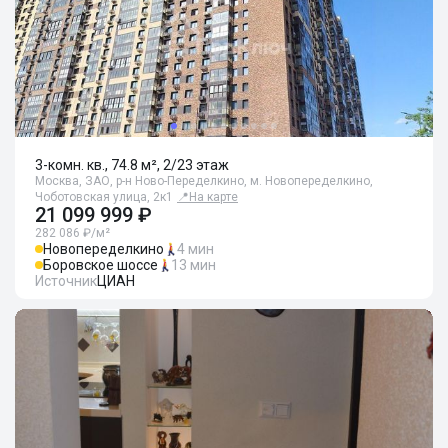
3-комн. кв., 74.8 м², 2/23 этаж
Москва, ЗАО, р-н Ново-Переделкино, м. Новопеределкино,
Чоботовская улица, 2к1
📍
На карте
21 099 999 ₽
282 086 ₽/м²
Новопеределкино
4 мин
Боровское шоссе
13 мин
Источник
ЦИАН