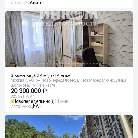
Источник
Авито
3-комн. кв., 62.4 м², 9/14 этаж
Москва, ЗАО, р-н Ново-Переделкино, м. Новопеределкино, улица
Шолохова, 15
📍
На карте
20 300 000 ₽
325 321 ₽/м²
Новопеределкино
11 мин
Источник
ЦИАН