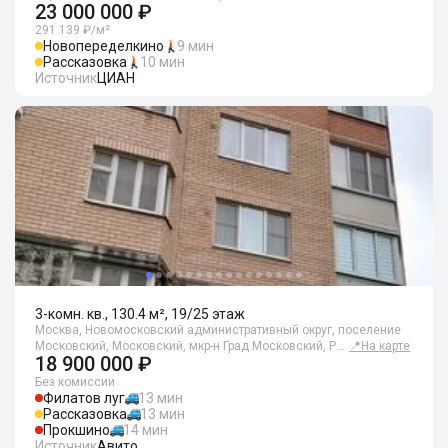
23 000 000 ₽
291 139 ₽/м²
Новопеределкино
9 мин
Рассказовка
10 мин
Источник
ЦИАН
3-комн. кв., 130.4 м², 19/25 этаж
Москва, Новомосковский административный округ, поселение
Московский, Московский, мкр-н Град Московский, Р…
📍
На карте
18 900 000 ₽
Без комиссии
Филатов луг
13 мин
Рассказовка
13 мин
Прокшино
14 мин
Источник
Авито