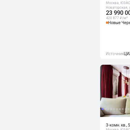
Москва, ЮЗАО,
Новаторская, 
23 990 0
420 877 ₽/м²
Новые Чер
Источник
ЦИ
3-комн. кв., 
Москва, ЮЗАО,