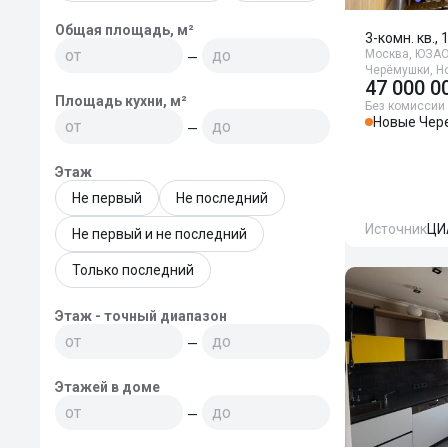
Общая площадь, м²
3-комн. кв., 
Москва, ЮЗАО,
—
Черёмушки, Н
47 000 0
Площадь кухни, м²
Без комиссии
Новые Чер
—
Этаж
Не первый
Не последний
Источник
ЦИ
Не первый и не последний
Только последний
Этаж - точный диапазон
—
Этажей в доме
—