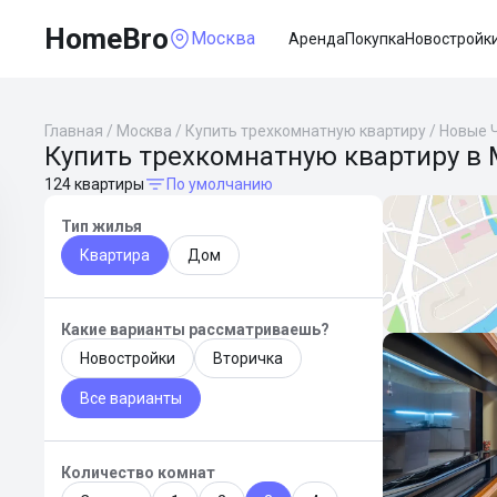
HomeBro
Москва
Аренда
Покупка
Новостройк
Главная
/
Москва
/
Купить трехкомнатную квартиру
/
Новые 
Купить трехкомнатную квартиру в
124 квартиры
По умолчанию
Тип жилья
Квартира
Дом
Какие варианты рассматриваешь?
Новостройки
Вторичка
Все варианты
Количество комнат