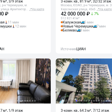
59 м², 3/9 этаж
3-комн. кв., 81.9 м², 32/32 этаж
 р-н Черемушки, м.
Москва, ЮЗАО, р-н Черемушки, м. 
 улица Архитектор…
📍
На карте
Херсонская улица, 43к5
📍
На карте
00 ₽
42 000 000 ₽
7
%
512 821 ₽/м²
ная
11 мин
Калужская
5 мин
емушки
12 мин
Новые Черемушки
7 мин
Беляево
8 мин
АН
Источник
ЦИАН
57 м², 1/9 этаж
3-комн. кв., 64.3 м², 7/12 этаж