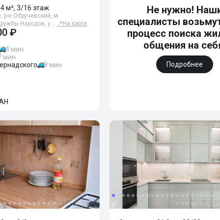
54 м², 3/16 этаж
Не нужно! Наш
 р-н Обручевский, м.
специалисты возьмут
Дружбы Народов, у…
📍
На карте
00 ₽
процесс поиска жи
общения на себ
4 мин
7 мин
Подробнее
Вернадского
8 мин
АН