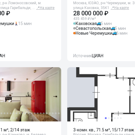
 р-н Ломоносовский, м.
Москва, ЮЗАО, р-н Черемушки, м. 
улица Гарибальди, …
📍
На карте
улица Каховка, 35К1
📍
На карте
00 ₽
28 000 000 ₽
435 459 ₽/м²
емушки
15 мин
Каховская
5 мин
Севастопольская
5 мин
Новые Черемушки
6 мин
АН
Источник
ЦИАН
51 м², 2/14 этаж
3-комн. кв., 71.5 м², 15/17 этаж
 р-н Коньково, м. Беляево,
Россия, Москва, Гарибальди улица