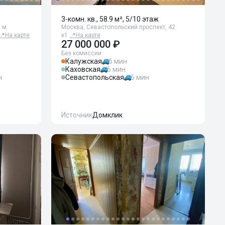
3-комн. кв., 58.9 м², 5/10 этаж
 м.
Москва, Севастопольский проспект, 42
📍
На карте
к1
📍
На карте
27 000 000 ₽
Без комиссии
Калужская
6 мин
Каховская
6 мин
н
Севастопольская
6 мин
Источник
Домклик