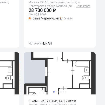
Зюзино,
Москва, ЮЗАО, р-н Ломоносовский, м.
Новаторская, улица Гарибальди, …
📍
На карте
28 700 000 ₽
494 828 ₽/м²
Новые Черемушки
15 мин
Источник
ЦИАН
3-комн. кв., 71.3 м², 14/17 этаж
,
Россия, Москва, Гарибальди улица,