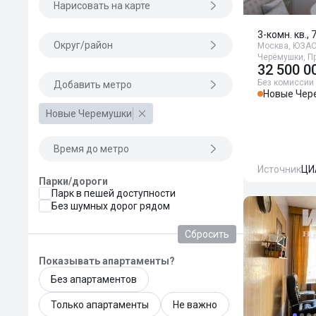
Нарисовать на карте
3-комн. кв., 
Округ/район
Москва, ЮЗАО,
Черёмушки, П
32 500 0
Без комиссии
Добавить метро
Новые Чер
Новые Черемушки
Время до метро
Источник
ЦИ
Парки/дороги
Парк в пешей доступности
Без шумных дорог рядом
Сбросить
Показывать апартаменты?
Без апартаментов
Только апартаменты
Не важно