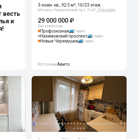
и
3-комн. кв., 92.5 м², 10/23 этаж
Москва, Нахимовский пр-т, 31к3
📍
На карте
 весть
29 000 000 ₽
лья и
Без комиссии
я!
Профсоюзная
5 мин
Нахимовский проспект
5 мин
Новые Черемушки
6 мин
Источник
Авито