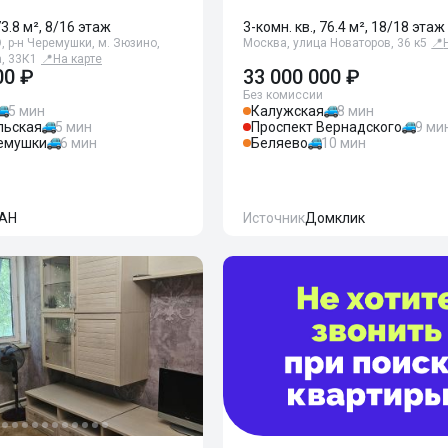
73.8 м², 8/16 этаж
3-комн. кв., 76.4 м², 18/18 этаж
 р-н Черемушки, м. Зюзино,
Москва, улица Новаторов, 36 к5
📍
, 33К1
📍
На карте
00 ₽
33 000 000 ₽
Без комиссии
5 мин
Калужская
8 мин
льская
5 мин
Проспект Вернадского
9 ми
емушки
6 мин
Беляево
10 мин
АН
Источник
Домклик