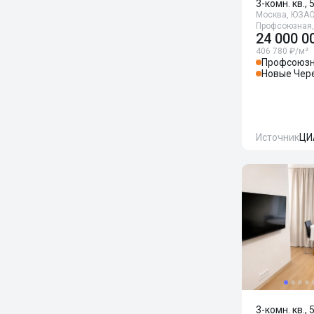
3-комн. кв., 
Москва, ЮЗАО,
Профсоюзная,
24 000 0
406 780 ₽/м²
Профсоюз
Новые Чер
Источник
ЦИ
3-комн. кв., 