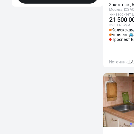
3-комн. кв., 
Москва, ЮЗАО,
Университет 
21 500 0
398 148 ₽/м²
Калужская
Беляево
Проспект 
Источник
ЦИ