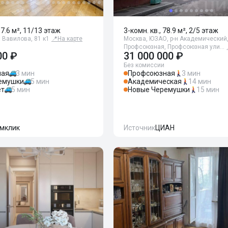
97.6 м², 11/13 этаж
3-комн. кв., 78.9 м², 2/5 этаж
 Вавилова, 81 к1
📍
На карте
Москва, ЮЗАО, р-н Академический,
Профсоюзная, Профсоюзная ули…
00 ₽
31 000 000 ₽
Без комиссии
ная
3 мин
Профсоюзная
3 мин
емушки
5 мин
Академическая
14 мин
ет
5 мин
Новые Черемушки
15 мин
мклик
Источник
ЦИАН