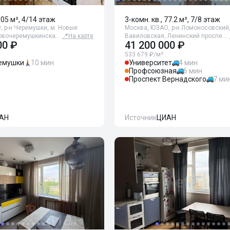
105 м², 4/14 этаж
3-комн. кв., 77.2 м², 7/8 этаж
 р-н Черемушки, м. Новые
Москва, ЮЗАО, р-н Ломоносовский,
овочеремушкинска…
📍
На карте
Вавиловская, Ленинский проспе…
00 ₽
41 200 000 ₽
533 679 ₽/м²
емушки
10 мин
Университет
4 мин
Профсоюзная
6 мин
Проспект Вернадского
7 ми
АН
Источник
ЦИАН