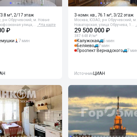
73.8 м², 2/17 этаж
3-комн. кв., 76.1 м², 3/22 этаж
 р-н Обручевский, м. Новые
Москва, ЮЗАО, р-н Обручевский, м.
рофсоюзная улица,…
📍
На карте
Новаторская, улица Обручева, 1…
00 ₽
29 500 000 ₽
387 648 ₽/м²
емушки
7 мин
Калужская
5 мин
Беляево
7 мин
Проспект Вернадского
7 ми
АН
Источник
ЦИАН