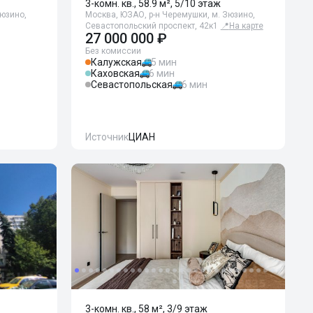
3-комн. кв., 58.9 м², 5/10 этаж
Зюзино,
Москва, ЮЗАО, р-н Черемушки, м. Зюзино,
Севастопольский проспект, 42к1
📍
На карте
27 000 000 ₽
Без комиссии
Калужская
5 мин
Каховская
6 мин
Севастопольская
6 мин
Источник
ЦИАН
3-комн. кв., 58 м², 3/9 этаж