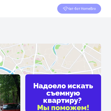
Чат-бот HomeBro