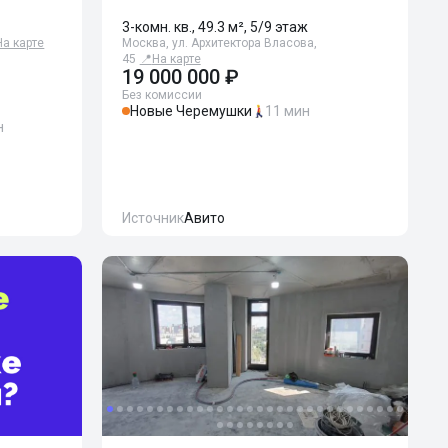
3-комн. кв., 49.3 м², 5/9 этаж
На карте
Москва, ул. Архитектора Власова,
45
📍
На карте
19 000 000 ₽
Без комиссии
Новые Черемушки
11 мин
н
Источник
Авито