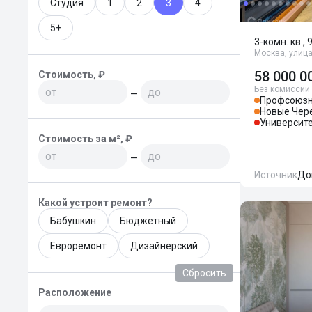
Студия
1
2
3
4
5+
3-комн. кв., 
Москва, улица
58 000 0
Стоимость, ₽
Без комиссии
—
Профсоюз
Новые Чер
Университ
Стоимость за м², ₽
—
Источник
До
Какой устроит ремонт?
Бабушкин
Бюджетный
Евроремонт
Дизайнерский
Сбросить
Расположение