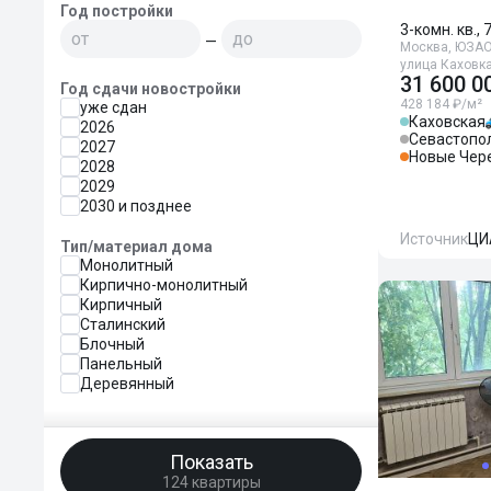
Год постройки
3-комн. кв., 
—
Москва, ЮЗАО,
улица Каховка
31 600 0
Год сдачи новостройки
428 184 ₽/м²
уже сдан
Каховская
2026
Севастопо
2027
Новые Чер
2028
2029
2030 и позднее
Источник
ЦИ
Тип/материал дома
Монолитный
Кирпично-монолитный
Кирпичный
Сталинский
Блочный
Панельный
Деревянный
Показать
124 квартиры