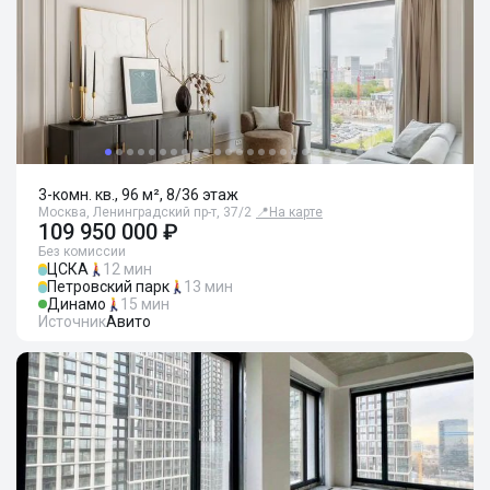
3-комн. кв., 96 м², 8/36 этаж
Москва, Ленинградский пр-т, 37/2
📍
На карте
109 950 000 ₽
Без комиссии
ЦСКА
12 мин
Петровский парк
13 мин
Динамо
15 мин
Источник
Авито