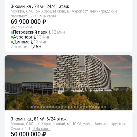
3-комн. кв., 73 м², 24/41 этаж
Москва, САО, р-н Хорошевский, м. Аэропорт, Ленинградский
проспект, 37/7
📍
На карте
69 900 000 ₽
957 534 ₽/м²
Петровский парк
12 мин
Аэропорт
13 мин
Динамо
13 мин
Источник
ЦИАН
3-комн. кв., 81 м², 6/24 этаж
Москва, САО, р-н Хорошевский, м. ЦСКА, улица Авиаконструктора
Сухого, 2к1
📍
На карте
50 000 000 ₽