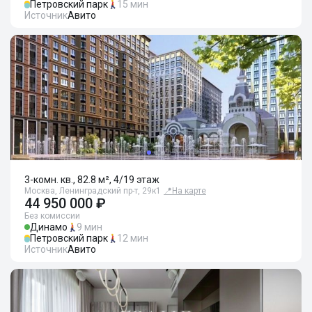
Петровский парк
15 мин
Источник
Авито
3-комн. кв., 82.8 м², 4/19 этаж
Москва, Ленинградский пр-т, 29к1
📍
На карте
44 950 000 ₽
Без комиссии
Динамо
9 мин
Петровский парк
12 мин
Источник
Авито