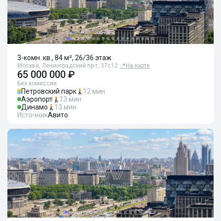
3-комн. кв., 84 м², 26/36 этаж
Москва, Ленинградский пр-т, 37с12
📍
На карте
65 000 000 ₽
Без комиссии
Петровский парк
12 мин
Аэропорт
13 мин
Динамо
13 мин
Источник
Авито