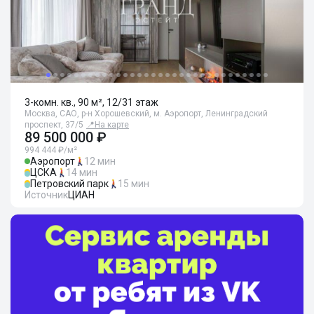
3-комн. кв., 90 м², 12/31 этаж
Москва, САО, р-н Хорошевский, м. Аэропорт, Ленинградский
проспект, 37/5
📍
На карте
89 500 000 ₽
994 444 ₽/м²
Аэропорт
12 мин
ЦСКА
14 мин
Петровский парк
15 мин
Источник
ЦИАН