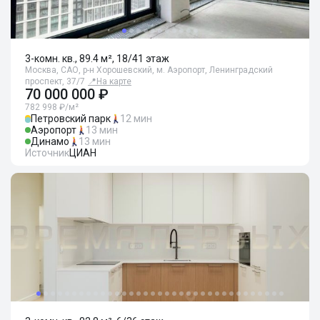
3-комн. кв., 89.4 м², 18/41 этаж
Москва, САО, р-н Хорошевский, м. Аэропорт, Ленинградский
проспект, 37/7
📍
На карте
70 000 000 ₽
782 998 ₽/м²
Петровский парк
12 мин
Аэропорт
13 мин
Динамо
13 мин
Источник
ЦИАН