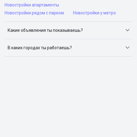
Новостройки апартаменты
Новостройки рядом с парком
Новостройки у метро
Какие объявления ты показываешь?
Я отслеживаю объявления на популярных сайтах
объявлений: ЦИАН, Домклик, Яндекс.Недвижимость,
В каких городах ты работаешь?
Авито, Самолет.Плюс.
Поиск жилья доступен в следующих городах: Москва,
Санкт-Петербург, Архангельск, Сочи, Волгоград,
Воронеж, Екатеринбург, Казань, Краснодар, Красноярск,
Нижний Новгород, Новосибирск, Омск, Пермь, Ростов-
на-Дону, Самара, Уфа и Челябинск.