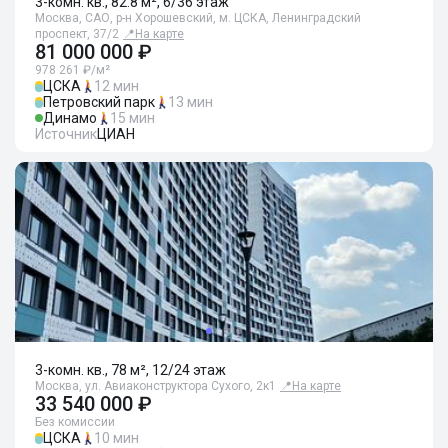
3-комн. кв., 82.8 м², 6/36 этаж
Москва, САО, р-н Хорошевский, м. ЦСКА, Ленинградский
проспект, 37/2
📍
На карте
81 000 000 ₽
978 261 ₽/м²
ЦСКА
12 мин
Петровский парк
13 мин
Динамо
15 мин
Источник
ЦИАН
3-комн. кв., 78 м², 12/24 этаж
Москва, ул. Авиаконструктора Сухого, 2к1
📍
На карте
33 540 000 ₽
Без комиссии
ЦСКА
10 мин