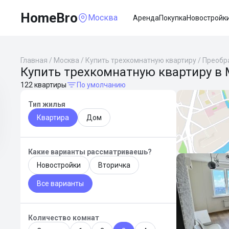
HomeBro
Москва
Аренда
Покупка
Новостройк
Главная
/
Москва
/
Купить трехкомнатную квартиру
/
Преобр
Купить трехкомнатную квартиру в
122 квартиры
По умолчанию
Тип жилья
Квартира
Дом
Какие варианты рассматриваешь?
Новостройки
Вторичка
Все варианты
Количество комнат