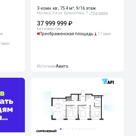
3-комн. кв., 75.4 м², 9/16 этаж
Москва, 2-я ул. Бухвостова, 7
📍
На карте
37 999 999 ₽
Без комиссии
ин
Преображенская площадь
11 мин
9 мин
Источник
Авито