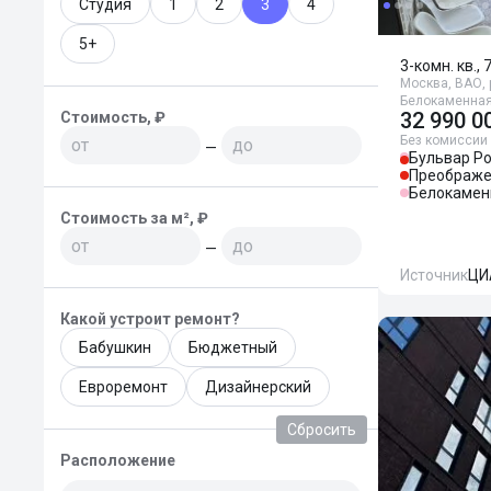
Студия
1
2
3
4
5+
3-комн. кв., 
Москва, ВАО, 
Белокаменная
32 990 0
Стоимость, ₽
Без комиссии
—
Бульвар Ро
Преображе
Белокамен
Стоимость за м², ₽
—
Источник
ЦИ
Какой устроит ремонт?
Бабушкин
Бюджетный
Евроремонт
Дизайнерский
Сбросить
Расположение