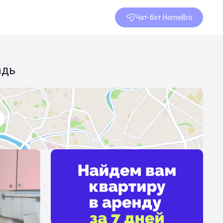
Чат-бот HomeBro
адь