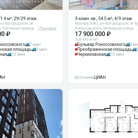
71.4 м², 29/29 этаж
3-комн. кв., 54.5 м², 4/9 этаж
р-н Богородское, м.
Москва, ВАО, р-н Богородское, м. 
, Погонный проезд…
📍
На карте
Рокоссовского, Игральная улица…
00 ₽
17 900 000 ₽
328 440 ₽/м²
коссовского
7 мин
Бульвар Рокоссовского
5 м
нская площадь
9 мин
Преображенская площадь
ная
10 мин
Черкизовская
10 мин
АН
Источник
ЦИАН