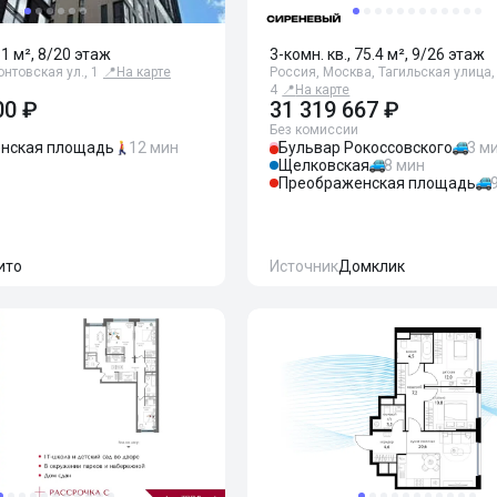
81 м², 8/20 этаж
3-комн. кв., 75.4 м², 9/26 этаж
нтовская ул., 1
📍
На карте
Россия, Москва, Тагильская улица,
4
📍
На карте
00 ₽
31 319 667 ₽
Без комиссии
нская площадь
12 мин
Бульвар Рокоссовского
3 м
Щелковская
8 мин
Преображенская площадь
ито
Источник
Домклик