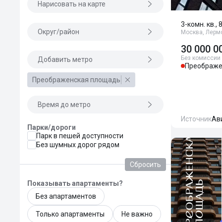
Нарисовать на карте
3-комн. кв., 
Округ/район
Москва, Лермо
30 000 0
Без комиссии
Добавить метро
Преображе
Преображенская площадь
Время до метро
Источник
Ав
Парки/дороги
Парк в пешей доступности
Без шумных дорог рядом
Сбросить
Показывать апартаменты?
Без апартаментов
Только апартаменты
Не важно