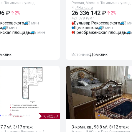
а, Тагильская улица,
Россия, Москва, Тагильская улица,
4
📍
На карте
96 ₽
26 336 142 ₽
2
%
2
%
421 378 ₽/м²
коссовского
3 мин
Бульвар Рокоссовского
3 м
я
8 мин
Щелковская
8 мин
нская площадь
9 мин
Преображенская площадь
мклик
Источник
Домклик
97.7 м², 3/17 этаж
3-комн. кв., 98.8 м², 8/12 этаж
а, 1-я улица Бухвостова, 2
Москва, ВАО, р-н Преображенское, 