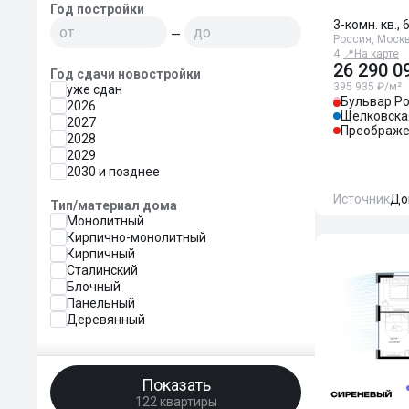
Год постройки
3-комн. кв., 
—
Россия, Москв
4
📍
На карте
26 290 0
Год сдачи новостройки
395 935 ₽/м²
уже сдан
Бульвар Ро
2026
Щелковска
2027
Преображе
2028
2029
2030 и позднее
Источник
До
Тип/материал дома
Монолитный
Кирпично-монолитный
Кирпичный
Сталинский
Блочный
Панельный
Деревянный
Показать
122 квартиры