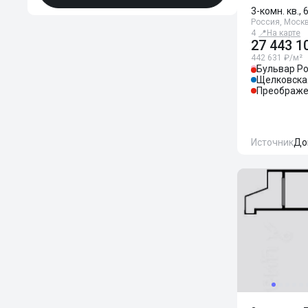
3-комн. кв., 
Россия, Москв
4
📍
На карте
27 443 1
442 631 ₽/м²
Бульвар Ро
Щелковска
Преображе
Источник
До