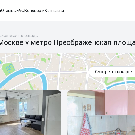
и
Отзывы
FAQ
Консьерж
Контакты
аженская площадь
 Москве у метро Преображенская площ
Смотреть на карте