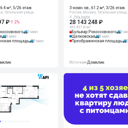
66.4 м², 5/26 этаж
3-комн. кв., 61.2 м², 3/26 этаж
а, Тагильская улица,
Россия, Москва, Тагильская улица,
4
📍
На карте
97 ₽
28 143 248 ₽
2
%
459 857 ₽/м²
коссовского
3 мин
Бульвар Рокоссовского
3 м
я
8 мин
Щелковская
8 мин
нская площадь
9 мин
Преображенская площадь
мклик
Источник
Домклик