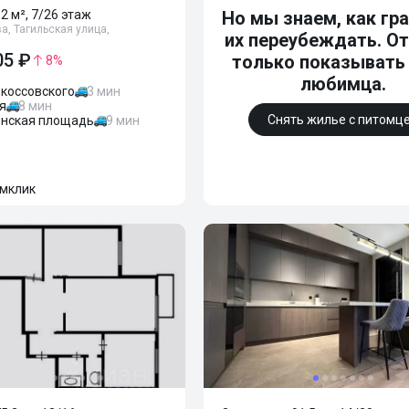
62 м², 7/26 этаж
Но мы знаем, как гр
а, Тагильская улица,
их переубеждать. От
05 ₽
только показывать
8
%
любимца.
коссовского
3 мин
я
8 мин
Снять жилье с питомц
нская площадь
9 мин
мклик