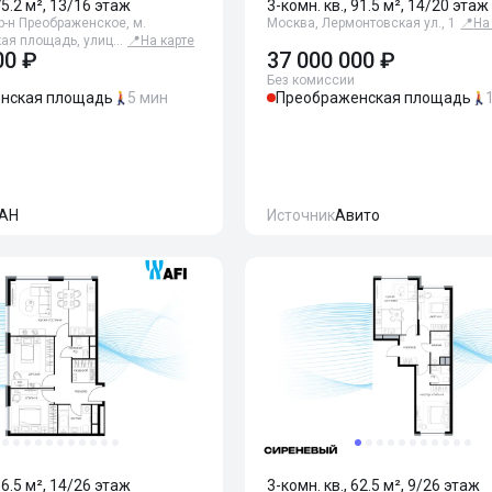
75.2 м², 13/16 этаж
3-комн. кв., 91.5 м², 14/20 этаж
р-н Преображенское, м.
Москва, Лермонтовская ул., 1
📍
На
ая площадь, улиц…
📍
На карте
00 ₽
37 000 000 ₽
Без комиссии
нская площадь
5 мин
Преображенская площадь
АН
Источник
Авито
66.5 м², 14/26 этаж
3-комн. кв., 62.5 м², 9/26 этаж