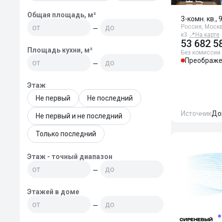
Общая площадь, м²
3-комн. кв., 
Россия, Москв
—
к3
📍
На карте
53 682 5
Площадь кухни, м²
Без комиссии
Преображе
—
Этаж
Не первый
Не последний
Источник
До
Не первый и не последний
Только последний
Этаж - точный диапазон
—
Этажей в доме
—