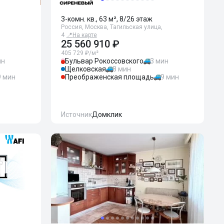
3-комн. кв., 63 м², 8/26 этаж
Россия, Москва, Тагильская улица,
4
📍
На карте
25 560 910 ₽
405 729 ₽/м²
ин
Бульвар Рокоссовского
3 мин
Щелковская
8 мин
9 мин
Преображенская площадь
9 мин
Источник
Домклик