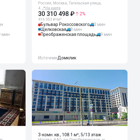
Россия, Москва, Тагильская улица,
4
📍
На карте
30 310 498 ₽
2
%
416 353 ₽/м²
ин
Бульвар Рокоссовского
3 мин
Щелковская
8 мин
9 мин
Преображенская площадь
9 мин
Источник
Домклик
3-комн. кв., 108.1 м², 5/13 этаж
м.
Москва, ВАО, р-н Преображенское, м.