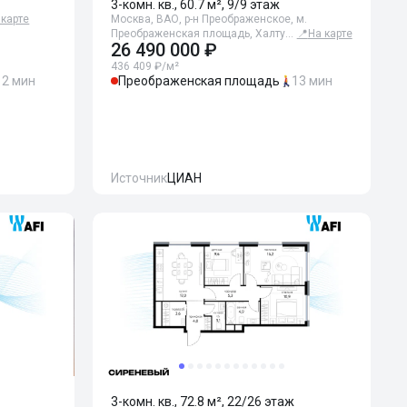
3-комн. кв., 60.7 м², 9/9 этаж
 карте
Москва, ВАО, р-н Преображенское, м.
Преображенская площадь, Халту…
📍
На карте
26 490 000 ₽
436 409 ₽/м²
12 мин
Преображенская площадь
13 мин
Источник
ЦИАН
3-комн. кв., 72.8 м², 22/26 этаж