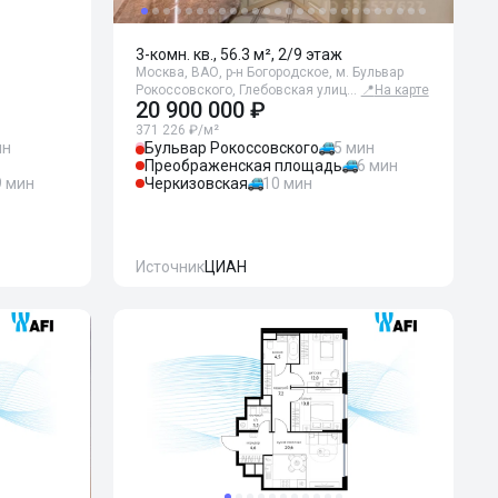
3-комн. кв., 56.3 м², 2/9 этаж
Москва, ВАО, р-н Богородское, м. Бульвар
Рокоссовского, Глебовская улиц…
📍
На карте
20 900 000 ₽
371 226 ₽/м²
ин
Бульвар Рокоссовского
5 мин
Преображенская площадь
6 мин
9 мин
Черкизовская
10 мин
Источник
ЦИАН