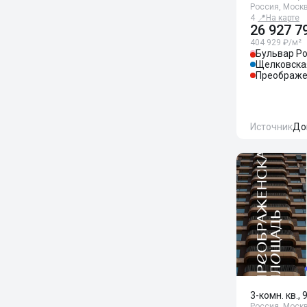
Россия, Москв
4
📍
На карте
26 927 7
404 929 ₽/м²
Бульвар Ро
Щелковска
Преображе
Источник
До
3-комн. кв., 
Россия, Москв