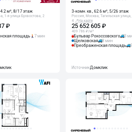
94.2 м², 8/17 этаж
3-комн. кв., 62.6 м², 5/26 этаж
а, 1-я улица Бухвостова, 2
Россия, Москва, Тагильская улица,
4
📍
На карте
87 ₽
25 652 605 ₽
409 786 ₽/м²
нская площадь
7 мин
Бульвар Рокоссовского
3 м
Щелковская
8 мин
Преображенская площадь
мклик
Источник
Домклик