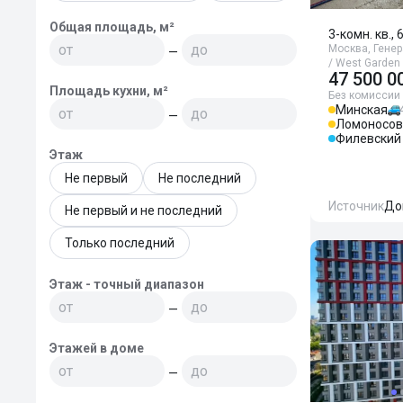
Общая площадь, м²
3-комн. кв., 
Москва, Генер
—
/ West Garden
47 500 0
Площадь кухни, м²
Без комиссии
Минская
—
Ломоносов
Филевский
Этаж
Не первый
Не последний
Источник
До
Не первый и не последний
Только последний
Этаж - точный диапазон
—
Этажей в доме
—