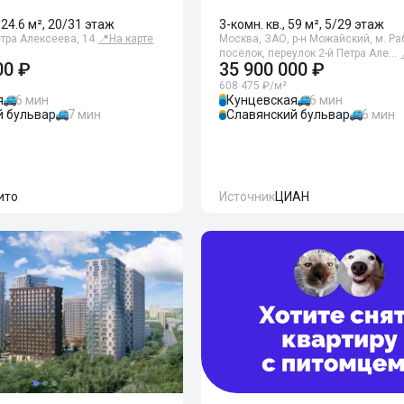
124.6 м², 20/31 этаж
3-комн. кв., 59 м², 5/29 этаж
етра Алексеева, 14
📍
На карте
Москва, ЗАО, р-н Можайский, м. Р
посёлок, переулок 2-й Петра Але…
00 ₽
35 900 000 ₽
608 475 ₽/м²
я
6 мин
Кунцевская
6 мин
й бульвар
7 мин
Славянский бульвар
6 мин
ито
Источник
ЦИАН