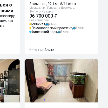
ься о
3-комн. кв., 92.1 м², 8/14 этаж
Москва, пр-т Генерала Дорохова,
тными
39к1А
📍
На карте
96 700 000 ₽
ь квартиру
Без комиссии
аем, как
Минская
4 мин
ать
Ломоносовский проспект
8 мин
Филевский парк
8 мин
Источник
Авито