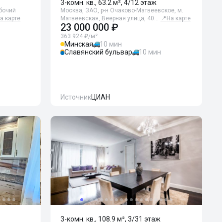
3-комн. кв., 63.2 м², 4/12 этаж
абочий
Москва, ЗАО, р-н Очаково-Матвеевское, м.
а карте
Матвеевская, Веерная улица, 40…
📍
На карте
23 000 000 ₽
363 924 ₽/м²
Минская
10 мин
Славянский бульвар
10 мин
Источник
ЦИАН
3-комн. кв., 108.9 м², 3/31 этаж