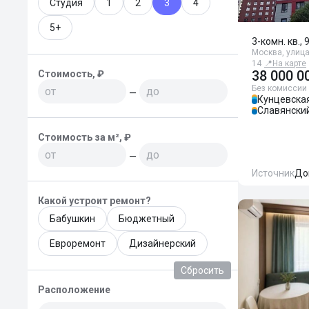
Студия
1
2
3
4
5+
3-комн. кв., 
Москва, улица
14
📍
На карте
38 000 0
Стоимость, ₽
Без комиссии
—
Кунцевска
Славянски
Стоимость за м², ₽
—
Источник
До
Какой устроит ремонт?
Бабушкин
Бюджетный
Евроремонт
Дизайнерский
Сбросить
Расположение