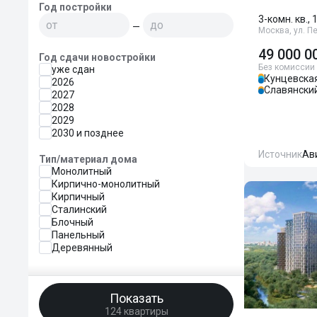
Год постройки
3-комн. кв., 
—
Москва, ул. П
49 000 0
Год сдачи новостройки
Без комиссии
уже сдан
Кунцевска
2026
Славянски
2027
2028
2029
2030 и позднее
Источник
Ав
Тип/материал дома
Монолитный
Кирпично-монолитный
Кирпичный
Сталинский
Блочный
Панельный
Деревянный
Показать
124 квартиры