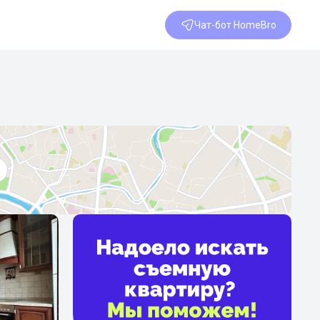
Чат-бот HomeBro