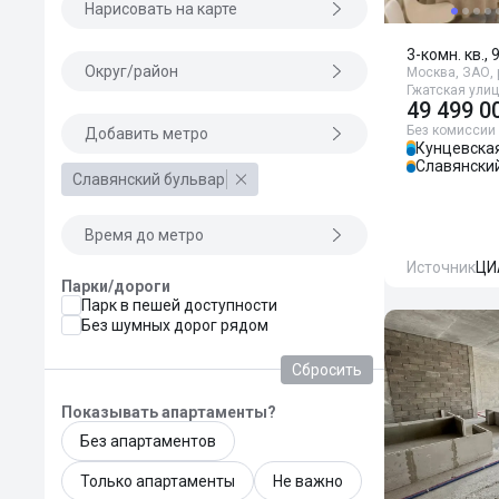
Нарисовать на карте
3-комн. кв., 
Округ/район
Москва, ЗАО, 
Гжатская улиц
49 499 0
Без комиссии
Добавить метро
Кунцевска
Славянски
Славянский бульвар
Время до метро
Источник
ЦИ
Парки/дороги
Парк в пешей доступности
Без шумных дорог рядом
Сбросить
Показывать апартаменты?
Без апартаментов
Только апартаменты
Не важно