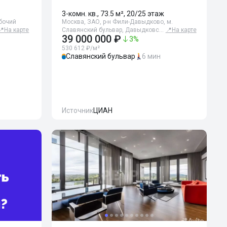
3-комн. кв., 73.5 м², 20/25 этаж
абочий
Москва, ЗАО, р-н Фили-Давыдково, м.
📍
На карте
Славянский бульвар, Давыдковс…
📍
На карте
39 000 000 ₽
3
%
530 612 ₽/м²
Славянский бульвар
6 мин
Источник
ЦИАН