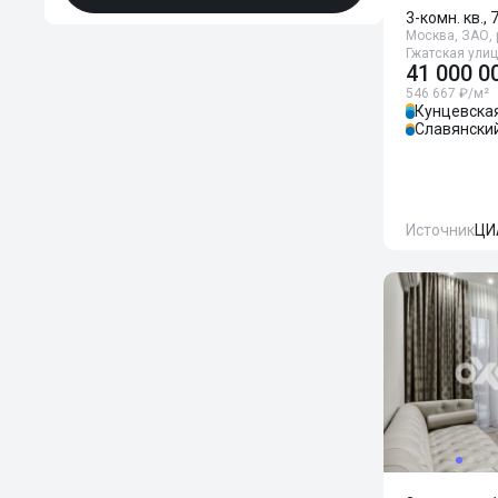
3-комн. кв., 
Москва, ЗАО, 
Гжатская улиц
41 000 0
546 667 ₽/м²
Кунцевска
Славянски
Источник
ЦИ