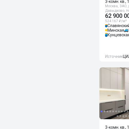
3-комн. кв., 
Москва, ЗАО, 
Давыдково, Н
62 900 0
524 167 ₽/м²
Славянски
Минская
Кунцевска
Источник
ЦИ
3-комн. кв., 