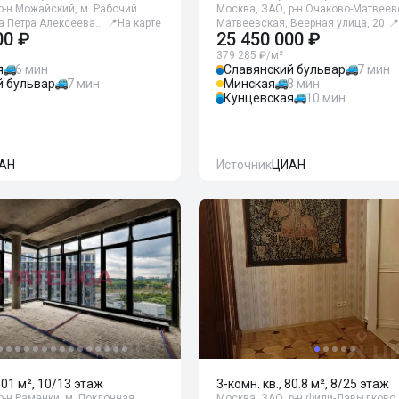
р-н Можайский, м. Рабочий
Москва, ЗАО, р-н Очаково-Матвеевс
ца Петра Алексеева…
📍
На карте
Матвеевская, Веерная улица, 20

00 ₽
25 450 000 ₽
379 285 ₽/м²
я
6 мин
Славянский бульвар
7 мин
й бульвар
7 мин
Минская
8 мин
Кунцевская
10 мин
АН
Источник
ЦИАН
 101 м², 10/13 этаж
3-комн. кв., 80.8 м², 8/25 этаж
р-н Раменки, м. Поклонная,
Москва, ЗАО, р-н Фили-Давыдково,