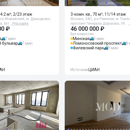
94.2 м², 2/23 этаж
3-комн. кв., 70 м², 11/14 этаж
р-н Можайский, м. Давыдково,
Москва, ЗАО, р-н Раменки, м. Покл
а, 5к1
📍
На карте
проспект Генерала Дорохова, 39…
00 ₽
46 000 000 ₽
Без комиссии
я
7 мин
Минская
5 мин
й бульвар
7 мин
Ломоносовский проспект
8
Филевский парк
9 мин
АН
Источник
ЦИАН