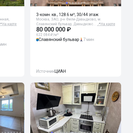
3-комн. кв., 128.6 м², 30/44 этаж
онная,
Москва, ЗАО, р-н Фили-Давыдково, м.
📍
На карте
Славянский бульвар, Давыдковс…
📍
На карте
80 000 000 ₽
622 084 ₽/м²
Славянский бульвар
7 мин
 мин
Источник
ЦИАН