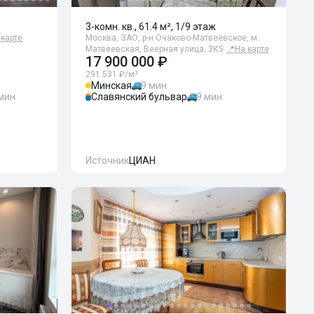
3-комн. кв., 61.4 м², 1/9 этаж
 карте
Москва, ЗАО, р-н Очаково-Матвеевское, м.
Матвеевская, Веерная улица, 3К5
📍
На карте
17 900 000 ₽
291 531 ₽/м²
Минская
9 мин
 мин
Славянский бульвар
9 мин
Источник
ЦИАН