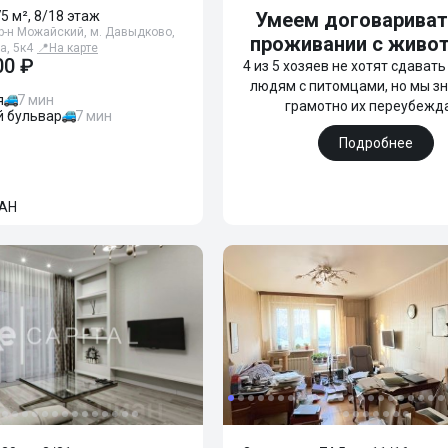
75 м², 8/18 этаж
Умеем договариват
р-н Можайский, м. Давыдково,
проживании с живо
а, 5к4
📍
На карте
00 ₽
4 из 5 хозяев не хотят сдават
людям с питомцами, но мы зн
я
7 мин
грамотно их переубежд
й бульвар
7 мин
Подробнее
АН