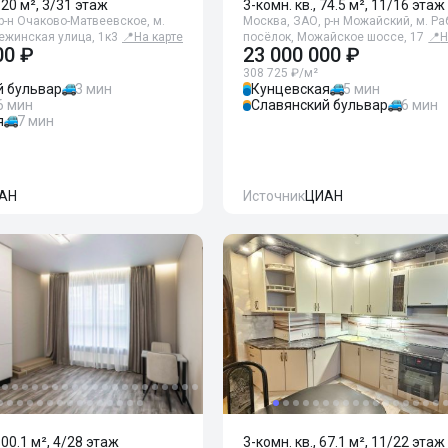
120 м², 3/31 этаж
3-комн. кв., 74.5 м², 11/16 этаж
р-н Очаково-Матвеевское, м.
Москва, ЗАО, р-н Можайский, м. Р
ежинская улица, 1к3
📍
На карте
посёлок, Можайское шоссе, 17
📍
Н
00 ₽
23 000 000 ₽
308 725 ₽/м²
й бульвар
3 мин
Кунцевская
5 мин
6 мин
Славянский бульвар
6 мин
я
7 мин
АН
Источник
ЦИАН
100.1 м², 4/28 этаж
3-комн. кв., 67.1 м², 11/22 этаж