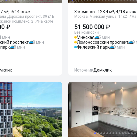
67 м², 9/14 этаж
3-комн. кв., 128.4 м², 4/18 этаж
ала Дорохова проспект, 39 к1Б
Москва, Минская улица, 1г к2
📍
На
 жилой комплекс, 2
📍
На карте
00 ₽
51 500 000 ₽
Без комиссии
4 мин
Минская
5 мин
ский проспект
8 мин
Ломоносовский проспект
9
 парк
8 мин
Филевский парк
9 мин
мклик
Источник
Домклик