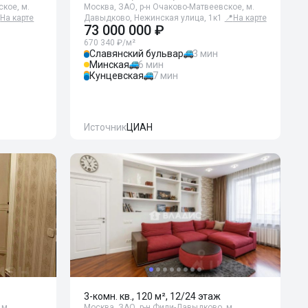
кое, м.
Москва, ЗАО, р-н Очаково-Матвеевское, м.

На карте
Давыдково, Нежинская улица, 1к1
📍
На карте
73 000 000 ₽
670 340 ₽/м²
Славянский бульвар
3 мин
Минская
6 мин
Кунцевская
7 мин
Источник
ЦИАН
3-комн. кв., 120 м², 12/24 этаж
 м.
Москва, ЗАО, р-н Фили-Давыдково, м.