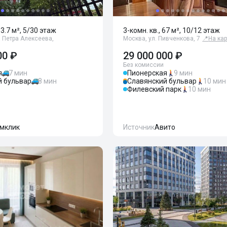
93.7 м², 5/30 этаж
3-комн. кв., 67 м², 10/12 этаж
 Петра Алексеева,
Москва, ул. Пивченкова, 7
📍
На ка
00 ₽
29 000 000 ₽
Без комиссии
я
7 мин
Пионерская
9 мин
й бульвар
8 мин
Славянский бульвар
10 мин
Филевский парк
10 мин
мклик
Источник
Авито