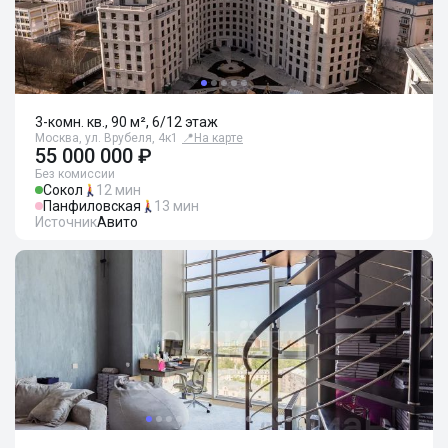
3-комн. кв., 90 м², 6/12 этаж
Москва, ул. Врубеля, 4к1
📍
На карте
55 000 000 ₽
Без комиссии
Сокол
12 мин
Панфиловская
13 мин
Источник
Авито