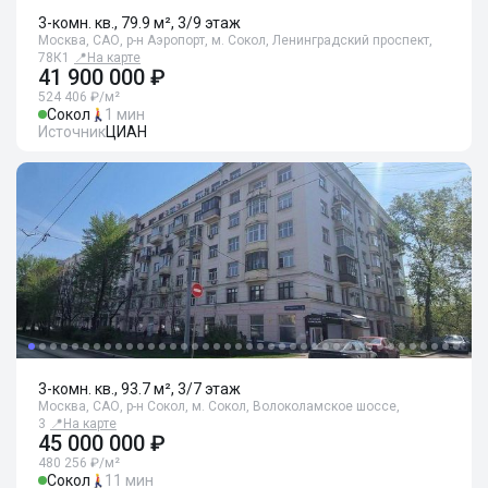
3-комн. кв., 79.9 м², 3/9 этаж
Москва, САО, р-н Аэропорт, м. Сокол, Ленинградский проспект,
78К1
📍
На карте
41 900 000 ₽
524 406 ₽/м²
Сокол
1 мин
Источник
ЦИАН
3-комн. кв., 93.7 м², 3/7 этаж
Москва, САО, р-н Сокол, м. Сокол, Волоколамское шоссе,
3
📍
На карте
45 000 000 ₽
480 256 ₽/м²
Сокол
11 мин