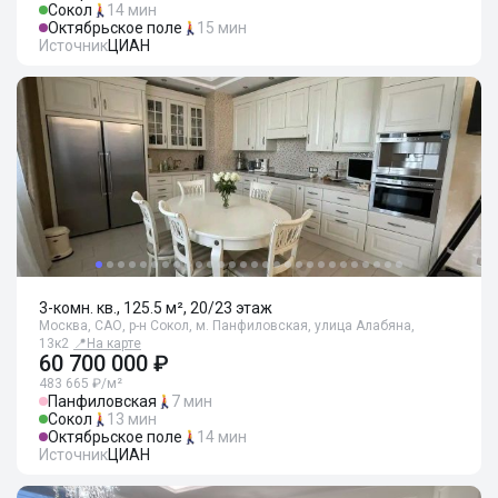
Сокол
14 мин
Октябрьское поле
15 мин
Источник
ЦИАН
3-комн. кв., 125.5 м², 20/23 этаж
Москва, САО, р-н Сокол, м. Панфиловская, улица Алабяна,
13к2
📍
На карте
60 700 000 ₽
483 665 ₽/м²
Панфиловская
7 мин
Сокол
13 мин
Октябрьское поле
14 мин
Источник
ЦИАН