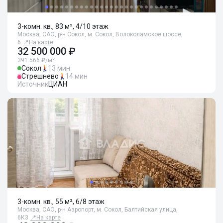
3-комн. кв., 83 м², 4/10 этаж
Москва, САО, р-н Сокол, м. Сокол, Волоколамское шоссе,
6
📍
На карте
32 500 000 ₽
391 566 ₽/м²
Сокол
13 мин
Стрешнево
14 мин
Источник
ЦИАН
3-комн. кв., 55 м², 6/8 этаж
Москва, САО, р-н Аэропорт, м. Сокол, Балтийская улица,
6К3
📍
На карте