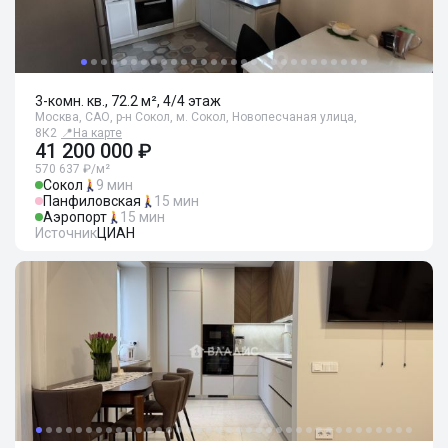
3-комн. кв., 72.2 м², 4/4 этаж
Москва, САО, р-н Сокол, м. Сокол, Новопесчаная улица,
8К2
📍
На карте
41 200 000 ₽
570 637 ₽/м²
Сокол
9 мин
Панфиловская
15 мин
Аэропорт
15 мин
Источник
ЦИАН