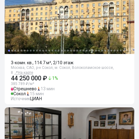
3-комн. кв., 114.7 м², 2/10 этаж
Москва, САО, р-н Сокол, м. Сокол, Волоколамское шоссе,
8
📍
На карте
44 250 000 ₽
1
%
385 789 ₽/м²
Стрешнево
13 мин
Сокол
15 мин
Источник
ЦИАН