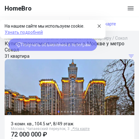
HomeBro
Фильтры
На карте
На нашем сайте мы используем cookie.
Узнать подробней
Главная
/
Москва
/
Купить трехкомнатную квартиру
/
Сокол
Купить трехкомнатную квартиру в Москве у метро
Получать объявления в телеграм
Сокол
31 квартира
3-комн. кв., 104.5 м², 8/49 этаж
Москва, Чапаевский переулок, 3
📍
На карте
72 000 000 ₽