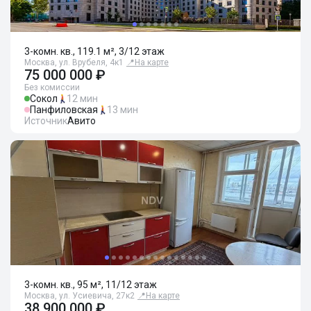
3-комн. кв., 119.1 м², 3/12 этаж
Москва, ул. Врубеля, 4к1
📍
На карте
75 000 000 ₽
Без комиссии
Сокол
12 мин
Панфиловская
13 мин
Источник
Авито
3-комн. кв., 95 м², 11/12 этаж
Москва, ул. Усиевича, 27к2
📍
На карте
38 900 000 ₽