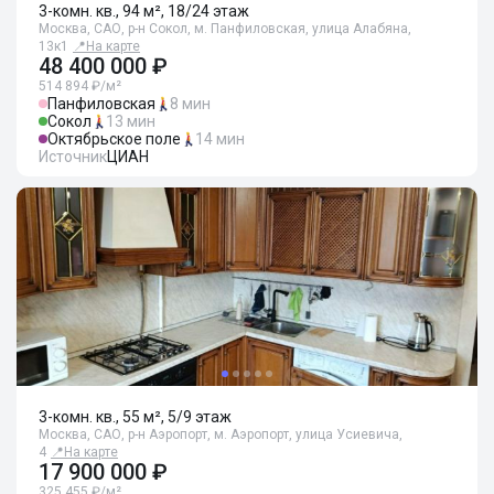
3-комн. кв., 94 м², 18/24 этаж
Москва, САО, р-н Сокол, м. Панфиловская, улица Алабяна,
13к1
📍
На карте
48 400 000 ₽
514 894 ₽/м²
Панфиловская
8 мин
Сокол
13 мин
Октябрьское поле
14 мин
Источник
ЦИАН
3-комн. кв., 55 м², 5/9 этаж
Москва, САО, р-н Аэропорт, м. Аэропорт, улица Усиевича,
4
📍
На карте
17 900 000 ₽
325 455 ₽/м²