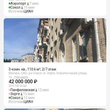
Аэропорт
7 мин
Сокол
15 мин
Источник
ЦИАН
3-комн. кв., 110.6 м², 2/7 этаж
Москва, САО, р-н Сокол, м. Зорге, Новопесчаная улица,
16
📍
На карте
42 000 000 ₽
379 747 ₽/м²
Панфиловская
12 мин
Зорге
15 мин
Сокол
15 мин
Источник
ЦИАН