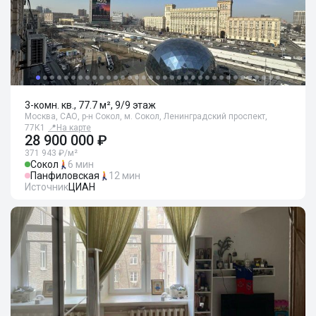
3-комн. кв., 77.7 м², 9/9 этаж
Москва, САО, р-н Сокол, м. Сокол, Ленинградский проспект,
77К1
📍
На карте
28 900 000 ₽
371 943 ₽/м²
Сокол
6 мин
Панфиловская
12 мин
Источник
ЦИАН