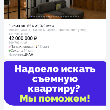
3-комн. кв., 82.4 м², 3/9 этаж
Москва, САО, р-н Сокол, м. Зорге, Новопесчаная улица,
14
📍
На карте
42 000 000 ₽
509 709 ₽/м²
Панфиловская
13 мин
Сокол
14 мин
Источник
ЦИАН