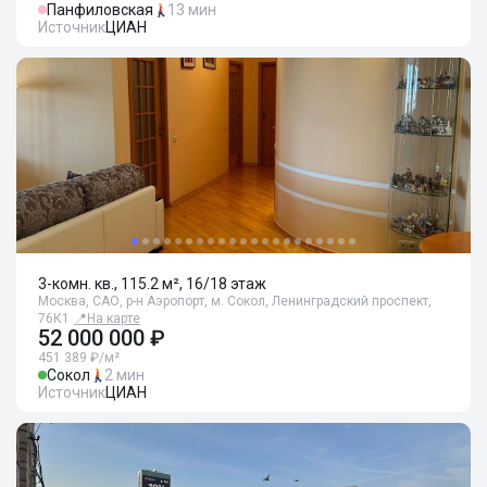
Панфиловская
13 мин
Источник
ЦИАН
3-комн. кв., 115.2 м², 16/18 этаж
Москва, САО, р-н Аэропорт, м. Сокол, Ленинградский проспект,
76К1
📍
На карте
52 000 000 ₽
451 389 ₽/м²
Сокол
2 мин
Источник
ЦИАН