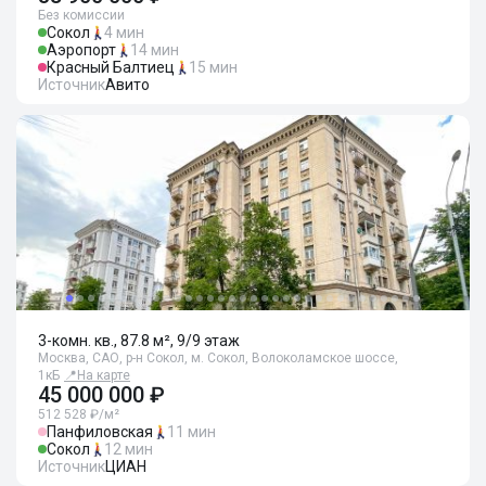
Без комиссии
Сокол
4 мин
Аэропорт
14 мин
Красный Балтиец
15 мин
Источник
Авито
3-комн. кв., 87.8 м², 9/9 этаж
Москва, САО, р-н Сокол, м. Сокол, Волоколамское шоссе,
1кБ
📍
На карте
45 000 000 ₽
512 528 ₽/м²
Панфиловская
11 мин
Сокол
12 мин
Источник
ЦИАН