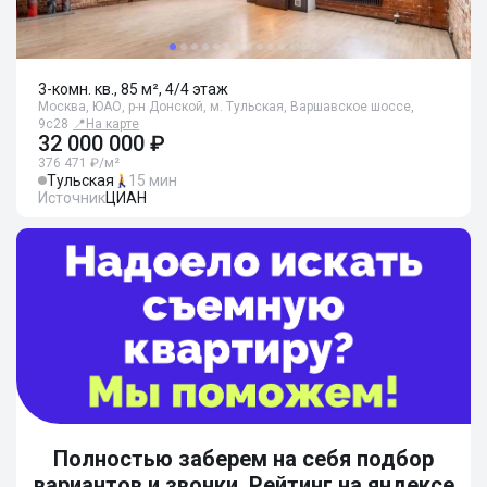
3-комн. кв., 85 м², 4/4 этаж
Москва, ЮАО, р-н Донской, м. Тульская, Варшавское шоссе,
9с28
📍
На карте
32 000 000 ₽
376 471 ₽/м²
Тульская
15 мин
Источник
ЦИАН
Полностью заберем на себя подбор
вариантов и звонки. Рейтинг на яндексе