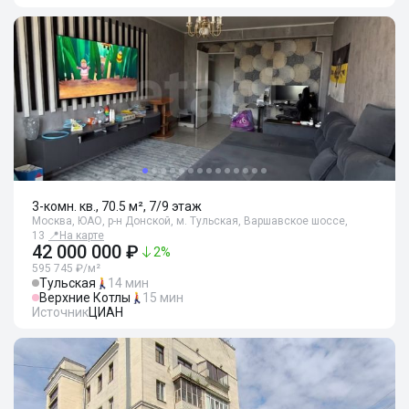
3-комн. кв., 70.5 м², 7/9 этаж
Москва, ЮАО, р-н Донской, м. Тульская, Варшавское шоссе,
13
📍
На карте
42 000 000 ₽
2
%
595 745 ₽/м²
Тульская
14 мин
Верхние Котлы
15 мин
Источник
ЦИАН