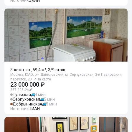
Источник
ЦИАН
3-комн. кв., 59.4 м², 3/9 этаж
Москва, ЮАО, р-н Даниловский, м. Серпуховская, 2-й Павловский
переулок, 20
📍
На карте
23 000 000 ₽
387 205 ₽/м²
Тульская
4 мин
Серпуховская
5 мин
Добрынинская
5 мин
Источник
ЦИАН