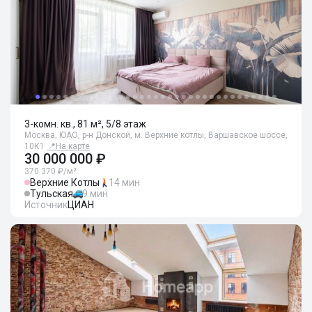
3-комн. кв., 81 м², 5/8 этаж
Москва, ЮАО, р-н Донской, м. Верхние котлы, Варшавское шоссе,
10К1
📍
На карте
30 000 000 ₽
370 370 ₽/м²
Верхние Котлы
14 мин
Тульская
9 мин
Источник
ЦИАН