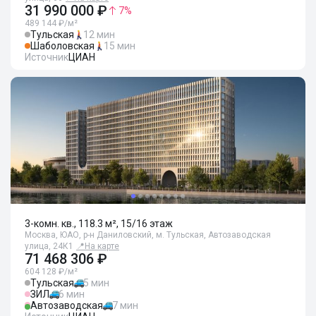
31 990 000 ₽
7
%
489 144 ₽/м²
Тульская
12 мин
Шаболовская
15 мин
Источник
ЦИАН
3-комн. кв., 118.3 м², 15/16 этаж
Москва, ЮАО, р-н Даниловский, м. Тульская, Автозаводская
улица, 24К1
📍
На карте
71 468 306 ₽
604 128 ₽/м²
Тульская
5 мин
ЗИЛ
6 мин
Автозаводская
7 мин