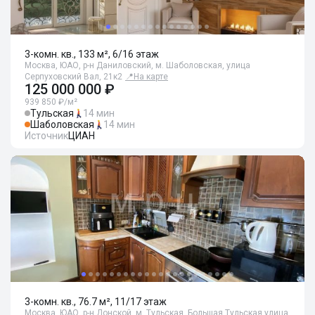
3-комн. кв., 133 м², 6/16 этаж
Москва, ЮАО, р-н Даниловский, м. Шаболовская, улица
Серпуховский Вал, 21к2
📍
На карте
125 000 000 ₽
939 850 ₽/м²
Тульская
14 мин
Шаболовская
14 мин
Источник
ЦИАН
3-комн. кв., 76.7 м², 11/17 этаж
Москва, ЮАО, р-н Донской, м. Тульская, Большая Тульская улица,