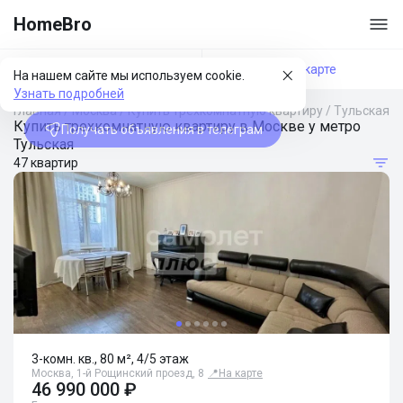
HomeBro
Фильтры
На карте
На нашем сайте мы используем cookie.
Узнать подробней
Главная
/
Москва
/
Купить трехкомнатную квартиру
/
Тульская
Купить трехкомнатную квартиру в Москве у метро
Получать объявления в телеграм
Тульская
47 квартир
3-комн. кв., 80 м², 4/5 этаж
Москва, 1-й Рощинский проезд, 8
📍
На карте
46 990 000 ₽