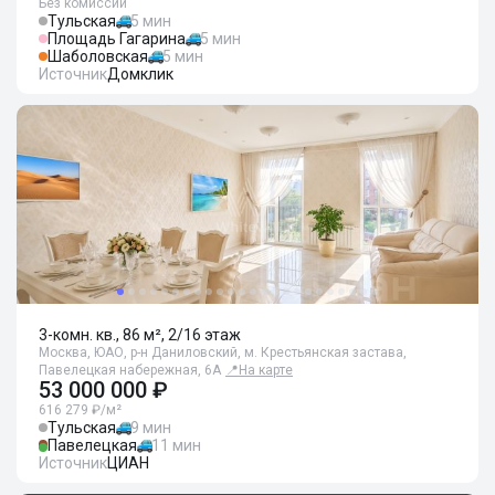
Без комиссии
Тульская
5 мин
Площадь Гагарина
5 мин
Шаболовская
5 мин
Источник
Домклик
3-комн. кв., 86 м², 2/16 этаж
Москва, ЮАО, р-н Даниловский, м. Крестьянская застава,
Павелецкая набережная, 6А
📍
На карте
53 000 000 ₽
616 279 ₽/м²
Тульская
9 мин
Павелецкая
11 мин
Источник
ЦИАН