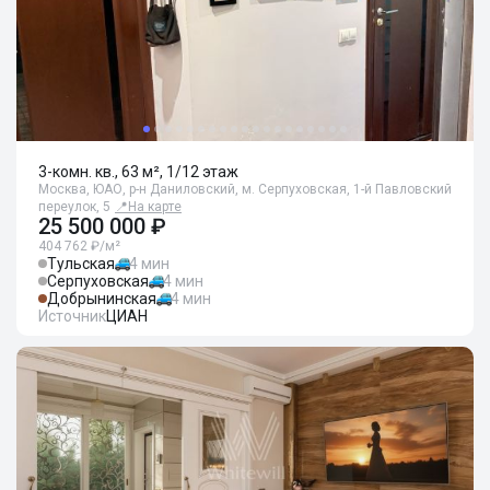
3-комн. кв., 63 м², 1/12 этаж
Москва, ЮАО, р-н Даниловский, м. Серпуховская, 1-й Павловский
переулок, 5
📍
На карте
25 500 000 ₽
404 762 ₽/м²
Тульская
4 мин
Серпуховская
4 мин
Добрынинская
4 мин
Источник
ЦИАН