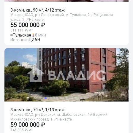
3-комн. кв., 90 м², 4/12 этаж
Москва, ЮАО, р-н Даниловский, м. Тульская, 2-я Рощинская
улица, 1
📍
На карте
55 000 000 ₽
611 111 ₽/м²
Тульская
8 мин
Источник
ЦИАН
3-комн. кв., 79 м², 1/13 этаж
Москва, ЮАО, р-н Донской, м. Шаболовская, 4-й Верхний
Михайловский проезд, 1
📍
На карте
59 000 000 ₽
746 835 ₽/м²