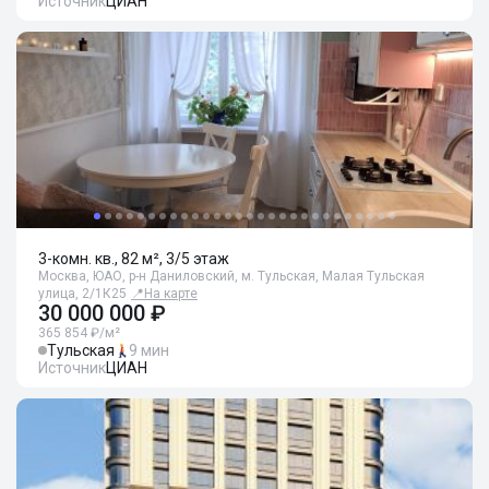
Источник
ЦИАН
3-комн. кв., 82 м², 3/5 этаж
Москва, ЮАО, р-н Даниловский, м. Тульская, Малая Тульская
улица, 2/1К25
📍
На карте
30 000 000 ₽
365 854 ₽/м²
Тульская
9 мин
Источник
ЦИАН