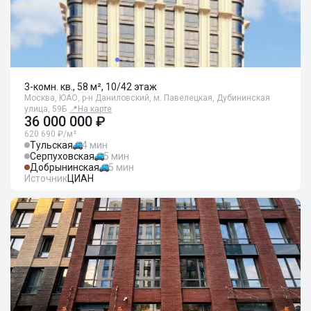
3-комн. кв., 58 м², 10/42 этаж
Москва, ЮАО, р-н Даниловский, м. Павелецкая, Дубининская
улица, 59Б
📍
На карте
36 000 000 ₽
620 690 ₽/м²
Тульская
4 мин
Серпуховская
5 мин
Добрынинская
5 мин
Источник
ЦИАН