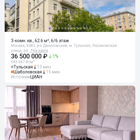
3-комн. кв., 62.6 м², 6/6 этаж
Москва, ЮАО, р-н Даниловский, м. Тульская, Люсиновская
улица, 64
📍
На карте
36 500 000 ₽
1
%
583 067 ₽/м²
Тульская
13 мин
Шаболовская
15 мин
Источник
ЦИАН