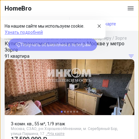
HomeBro
Фильтры
На карте
На нашем сайте мы используем cookie.
Узнать подробней
Главная
/
Москва
/
Купить трехкомнатную квартиру
/
Зорге
Купить трехкомнатную квартиру в Москве у метро
Получать объявления в телеграм
Зорге
91 квартира
3-комн. кв., 55 м², 1/9 этаж
Москва, СЗАО, р-н Хорошево-Мневники, м. Серебряный Бор,
улица Паршина, 17
📍
На карте