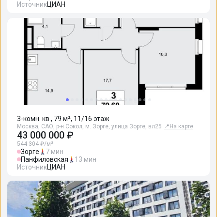
Источник
ЦИАН
3-комн. кв., 79 м², 11/16 этаж
Москва, САО, р-н Сокол, м. Зорге, улица Зорге, вл25
📍
На карте
43 000 000 ₽
544 304 ₽/м²
Зорге
7 мин
Панфиловская
13 мин
Источник
ЦИАН