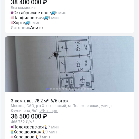
38 400 000 ₽
Без комиссии
Октябрьское поле
6 мин
Панфиловская
9 мин
Зорге
9 мин
Источник
Авито
3-комн. кв., 78.2 м², 6/6 этаж
Москва, САО, р-н Хорошевский, м. Полежаевская, улица
Куусинена, 9к1
📍
На карте
36 500 000 ₽
466 752 ₽/м²
Полежаевская
7 мин
Хорошевская
9 мин
Хорошево
9 мин