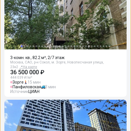
3-комн. кв., 82.2 м², 2/7 этаж
Москва, САО, р-н Сокол, м. Зорге, Новопесчаная улица,
23к2
📍
На карте
36 500 000 ₽
444 039 ₽/м²
Зорге
15 мин
Панфиловская
3 мин
Источник
ЦИАН