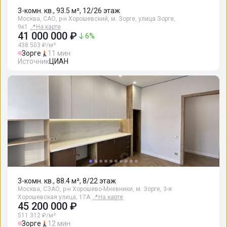
3-комн. кв., 93.5 м², 12/26 этаж
Москва, САО, р-н Хорошевский, м. Зорге, улица Зорге,
9к1
📍
На карте
41 000 000 ₽
6
%
438 503 ₽/м²
Зорге
11 мин
Источник
ЦИАН
3-комн. кв., 88.4 м², 8/22 этаж
Москва, СЗАО, р-н Хорошево-Мневники, м. Зорге, 3-я
Хорошевская улица, 17А
📍
На карте
45 200 000 ₽
511 312 ₽/м²
Зорге
12 мин