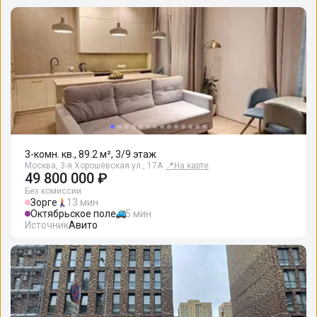
3-комн. кв., 89.2 м², 3/9 этаж
Москва, 3-я Хорошёвская ул., 17А
📍
На карте
49 800 000 ₽
Без комиссии
Зорге
13 мин
Октябрьское поле
5 мин
Источник
Авито