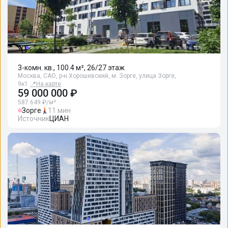
3-комн. кв., 100.4 м², 26/27 этаж
Москва, САО, р-н Хорошевский, м. Зорге, улица Зорге,
9к1
📍
На карте
59 000 000 ₽
587 649 ₽/м²
Зорге
11 мин
Источник
ЦИАН