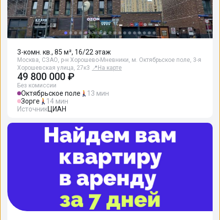
3-комн. кв., 85 м², 16/22 этаж
Москва, СЗАО, р-н Хорошево-Мневники, м. Октябрьское поле, 3-я
Хорошевская улица, 27к3
📍
На карте
49 800 000 ₽
Без комиссии
Октябрьское поле
13 мин
Зорге
14 мин
Источник
ЦИАН