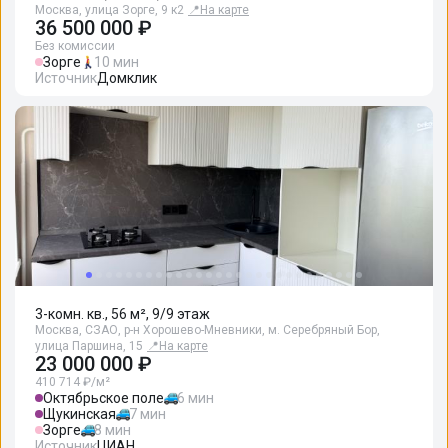
Москва, улица Зорге, 9 к2
📍
На карте
36 500 000 ₽
Без комиссии
Зорге
10 мин
Источник
Домклик
3-комн. кв., 56 м², 9/9 этаж
Москва, СЗАО, р-н Хорошево-Мневники, м. Серебряный Бор,
улица Паршина, 15
📍
На карте
23 000 000 ₽
410 714 ₽/м²
Октябрьское поле
6 мин
Щукинская
7 мин
Зорге
8 мин
Источник
ЦИАН