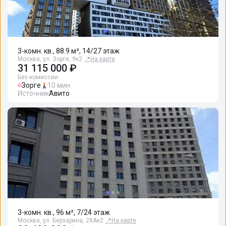
3-комн. кв., 88.9 м², 14/27 этаж
Москва, ул. Зорге, 9к2
📍
На карте
31 115 000 ₽
Без комиссии
Зорге
10 мин
Источник
Авито
3-комн. кв., 96 м², 7/24 этаж
Москва, ул. Берзарина, 28Ак2
📍
На карте