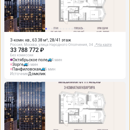
3-комн. кв., 63.38 м², 28/41 этаж
Россия, Москва, улица Народного Ополчения, 34
📍
На карте
33 788 772 ₽
Без комиссии
Октябрьское поле
4 мин
Зорге
5 мин
Панфиловская
6 мин
Источник
Домклик