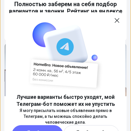
Полностью заберем на себя подбор
вариантов и звонки. Рейтинг на яндексе
5.0
Подробнее
Лучшие варианты быстро уходят, мой
Телеграм-бот поможет их не упустить
3-комн. кв., 103.2 м², 12/20 этаж
Москва, СЗАО, р-н Хорошево-Мневники, м. Серебряный Бор,
Я могу присылать новые объявления прямо в
улица Паршина, 10
📍
На карте
Телеграм, а ты можешь спокойно делать
75 990 000 ₽
человеческие дела.
736 337 ₽/м²
Октябрьское поле
7 мин