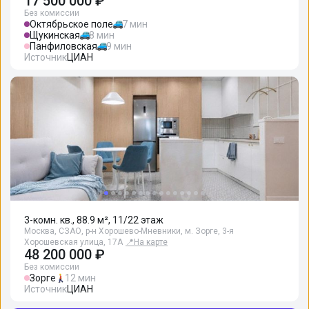
17 500 000 ₽
Без комиссии
Октябрьское поле
7 мин
Щукинская
8 мин
Панфиловская
9 мин
Источник
ЦИАН
3-комн. кв., 88.9 м², 11/22 этаж
Москва, СЗАО, р-н Хорошево-Мневники, м. Зорге, 3-я
Хорошевская улица, 17А
📍
На карте
48 200 000 ₽
Без комиссии
Зорге
12 мин
Источник
ЦИАН