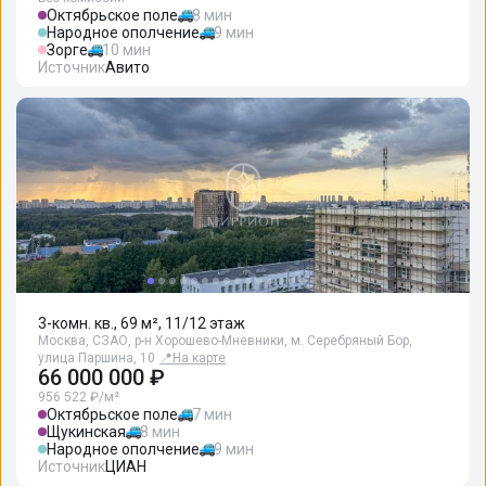
Октябрьское поле
8 мин
Народное ополчение
9 мин
Зорге
10 мин
Источник
Авито
3-комн. кв., 69 м², 11/12 этаж
Москва, СЗАО, р-н Хорошево-Мневники, м. Серебряный Бор,
улица Паршина, 10
📍
На карте
66 000 000 ₽
956 522 ₽/м²
Октябрьское поле
7 мин
Щукинская
8 мин
Народное ополчение
9 мин
Источник
ЦИАН