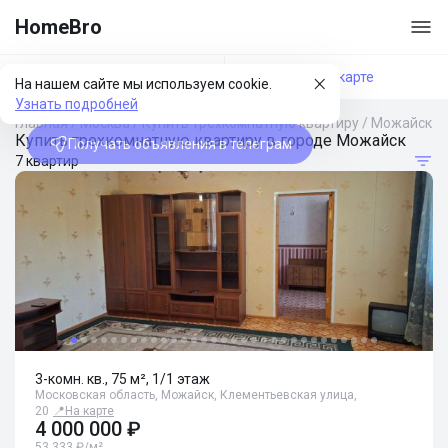
HomeBro
Фильтры
На карте
На нашем сайте мы используем cookie.
Узнать подробней
Главная
/
Москва
/
Купить трехкомнатную квартиру
/
Можайск
Купить трехкомнатную квартиру в городе Можайск
Получать объявления в телеграм
7 квартир
3-комн. кв., 75 м², 1/1 этаж
Московская область, Можайск, Клементьевская улица,
20
📍
На карте
4 000 000 ₽
53 333 ₽/м²