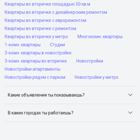
Квартиры во вторичке площадью 50 кв м
Квартиры во вторичке с дизайнерским ремонтом
Квартиры во вторичке с евроремонтом
Квартиры во вторичке с ремонтом
Квартиры во вторичке у метро
Многокомн. квартиры
1-комн. квартиры
Студии
3-комн. квартиры в новостройке
3-комн. квартиры во вторичке
Новостройки
Новостройки апартаменты
Новостройки рядом с парком
Новостройки у метро
Какие объявления ты показываешь?
Я отслеживаю объявления на популярных сайтах
объявлений: ЦИАН, Домклик, Яндекс.Недвижимость,
В каких городах ты работаешь?
Авито, Самолет.Плюс.
Поиск жилья доступен в следующих городах: Москва,
Санкт-Петербург, Архангельск, Сочи, Волгоград,
Воронеж, Екатеринбург, Казань, Краснодар, Красноярск,
Нижний Новгород, Новосибирск, Омск, Пермь, Ростов-