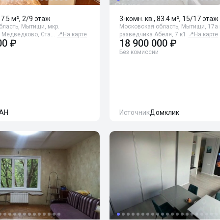
67.5 м², 2/9 этаж
3-комн. кв., 83.4 м², 15/17 этаж
ласть, Мытищи, мкр.
Московская область, Мытищи, 17а 
. Медведково, Ста…
📍
На карте
разведчика Абеля, 7 к1
📍
На карте
00 ₽
18 900 000 ₽
Без комиссии
АН
Источник
Домклик