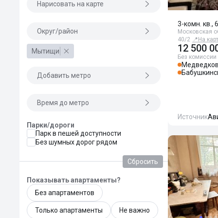
Нарисовать на карте
3-комн. кв., 
Округ/район
Московская об
40/2
📍
На кар
12 500 0
Мытищи
Без комиссии
Медведко
Бабушкинс
Добавить метро
Время до метро
Источник
Ав
Парки/дороги
Парк в пешей доступности
Без шумных дорог рядом
Сбросить
Показывать апартаменты?
Без апартаментов
Только апартаменты
Не важно