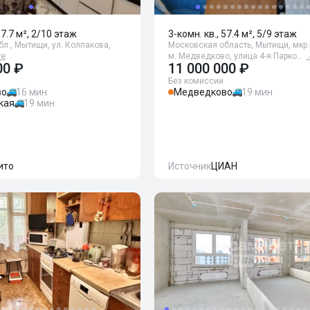
67.7 м², 2/10 этаж
3-комн. кв., 57.4 м², 5/9 этаж
л., Мытищи, ул. Колпакова,
Московская область, Мытищи, мкр.
те
м. Медведково, улица 4-я Парко…
00 ₽
11 000 000 ₽
Без комиссии
во
16 мин
Медведково
19 мин
кая
19 мин
ито
Источник
ЦИАН