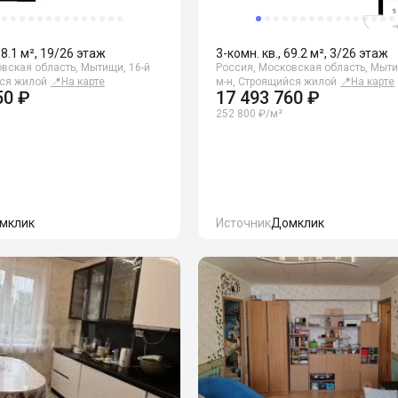
68.1 м², 19/26 этаж
3-комн. кв., 69.2 м², 3/26 этаж
вская область, Мытищи, 16-й
Россия, Московская область, Мыти
йся жилой
📍
На карте
м-н, Строящийся жилой
📍
На карте
50 ₽
17 493 760 ₽
252 800 ₽/м²
мклик
Источник
Домклик