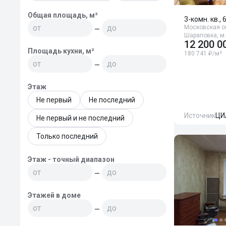
Общая площадь, м²
3-комн. кв., 
Московская об
—
Шараповка, м
12 200 0
Площадь кухни, м²
180 741 ₽/м²
—
Этаж
Не первый
Не последний
Источник
ЦИ
Не первый и не последний
Только последний
Этаж - точный диапазон
—
Этажей в доме
—