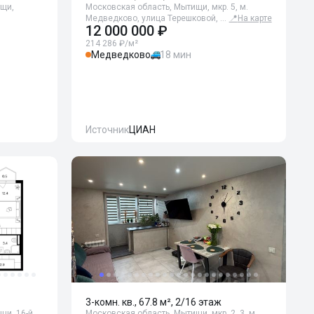
ищи,
Московская область, Мытищи, мкр. 5, м.
Медведково, улица Терешковой, …
📍
На карте
12 000 000 ₽
214 286 ₽/м²
Медведково
18 мин
Источник
ЦИАН
3-комн. кв., 67.8 м², 2/16 этаж
щи, 16-й
Московская область, Мытищи, мкр. 2, 3, м.