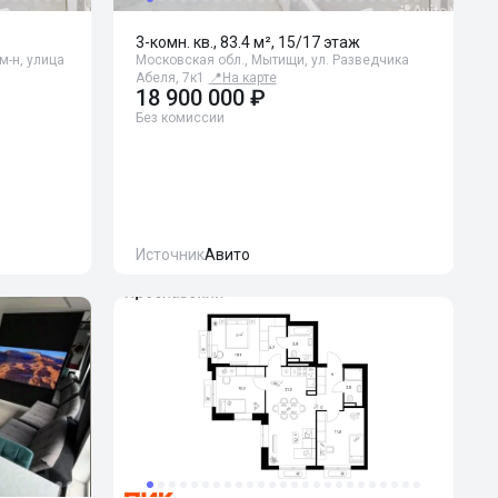
3-комн. кв., 83.4 м², 15/17 этаж
м-н, улица
Московская обл., Мытищи, ул. Разведчика
Абеля, 7к1
📍
На карте
18 900 000 ₽
Без комиссии
Источник
Авито