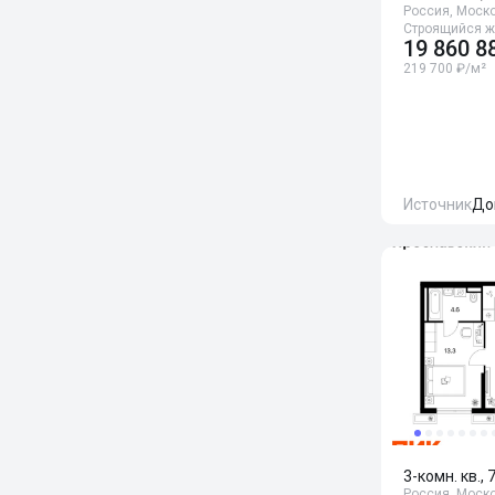
Россия, Моск
Строящийся 
19 860 8
219 700 ₽/м²
Источник
До
3-комн. кв., 
Россия, Моско