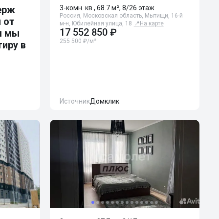
ерж
3-комн. кв., 68.7 м², 8/26 этаж
Россия, Московская область, Мытищи, 16-й
 от
м-н, Юбилейная улица, 18
📍
На карте
17 552 850 ₽
м мы
255 500 ₽/м²
тиру в
Источник
Домклик