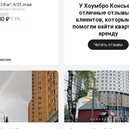
83.8 м², 4/25 этаж
У Хоумбро Консь
вская область,
отличные отзывы
карте
80 ₽
клиентов, которы
1
%
помогли найти квар
аренду
Читать отзывы
мклик