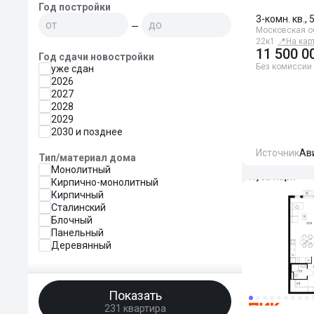
Год постройки
3-комн. кв., 
—
Московская об
22к1
📍
На кар
11 500 0
Год сдачи новостройки
Без комиссии
уже сдан
2026
2027
2028
2029
2030 и позднее
Источник
Ав
Тип/материал дома
Монолитный
Кирпично-монолитный
Кирпичный
Сталинский
Блочный
Панельный
Деревянный
Показать
231 квартира