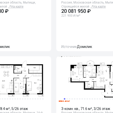
овская область, Мытищи,
Россия, Московская область, Мыт
жилой
📍
На карте
Строящийся жилой
📍
На карте
80 ₽
20 081 950 ₽
221 900 ₽/м²
мклик
Источник
Домклик
78.4 м², 5/26 этаж
3-комн. кв., 71.6 м², 3/26 этаж
вская область, Мытищи, 16-й
Россия, Московская область, Мыти