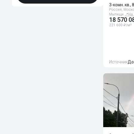
3-комн. кв., 
Россия, Моско
Мытищи
📍
На 
18 570 0
221 600 ₽/м²
Источник
До