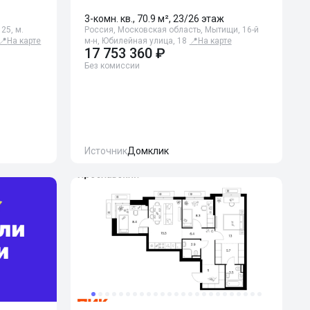
3-комн. кв., 70.9 м², 23/26 этаж
25, м.
Россия, Московская область, Мытищи, 16-й
📍
На карте
м-н, Юбилейная улица, 18
📍
На карте
17 753 360 ₽
Без комиссии
Источник
Домклик