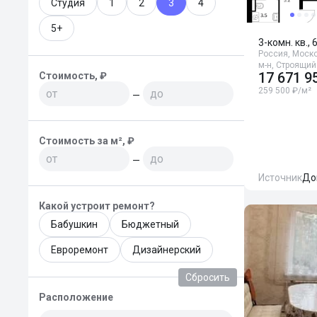
Студия
1
2
3
4
5+
3-комн. кв., 
Россия, Моско
м-н, Строящи
17 671 9
Стоимость, ₽
259 500 ₽/м²
—
Стоимость за м², ₽
—
Источник
До
Какой устроит ремонт?
Бабушкин
Бюджетный
Евроремонт
Дизайнерский
Сбросить
Расположение