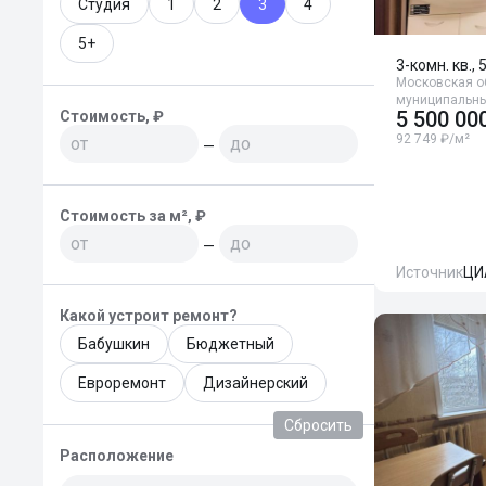
Студия
1
2
3
4
5+
3-комн. кв., 
Московская о
муниципальный
5 500 00
Стоимость, ₽
92 749 ₽/м²
—
Стоимость за м², ₽
—
Источник
ЦИ
Какой устроит ремонт?
Бабушкин
Бюджетный
Евроремонт
Дизайнерский
Сбросить
Расположение