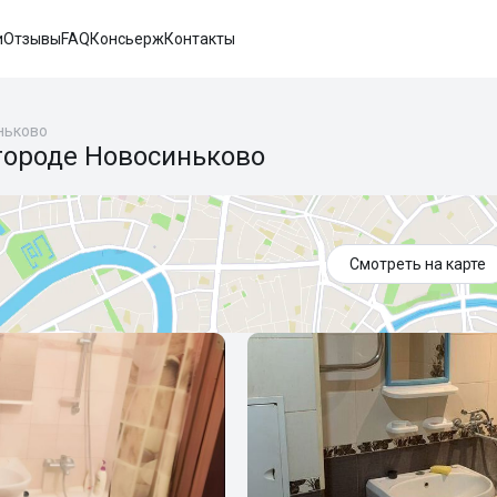
и
Отзывы
FAQ
Консьерж
Контакты
ньково
городе Новосиньково
Смотреть на карте