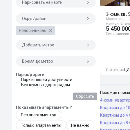
Нарисовать на карте
3-комн. кв., 
Округ/район
Московская о
муниципальный
5 450 00
Новосиньково
Без комиссии
Добавить метро
Время до метро
Источник
ЦИ
Парки/дороги
Парк в пешей доступности
Без шумных дорог рядом
Похожие поиск
Сбросить
4-комн. кварти
Показывать апартаменты?
Квартиры до 10
Без апартаментов
Квартиры до 4 
Квартиры до 8 
Только апартаменты
Не важно