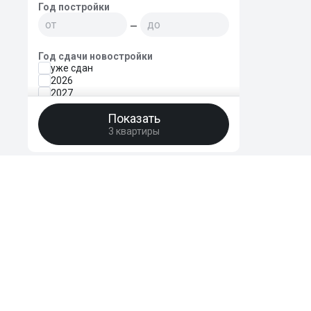
Год постройки
—
Год сдачи новостройки
уже сдан
2026
2027
2028
Показать
2029
2030 и позднее
3 квартиры
Тип/материал дома
Монолитный
Кирпично-монолитный
Кирпичный
Сталинский
Блочный
HomeBro
Панельный
Деревянный
Преимущества
Отзывы
FAQ
Поддержать