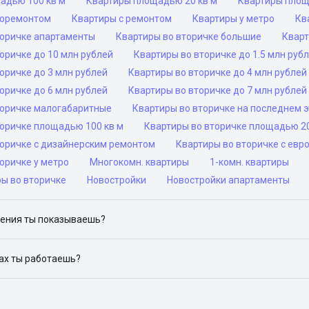
адью 100 кв м
Квартиры площадью 20 кв м
Квартиры площ
роремонтом
Квартиры с ремонтом
Квартиры у метро
Кв
торичке апартаменты
Квартиры во вторичке большие
Кварт
оричке до 10 млн рублей
Квартиры во вторичке до 1.5 млн руб
оричке до 3 млн рублей
Квартиры во вторичке до 4 млн рублей
оричке до 6 млн рублей
Квартиры во вторичке до 7 млн рублей
торичке малогабаритные
Квартиры во вторичке на последнем 
торичке площадью 100 кв м
Квартиры во вторичке площадью 20
торичке с дизайнерским ремонтом
Квартиры во вторичке с ев
оричке у метро
Многокомн. квартиры
1-комн. квартиры
ры во вторичке
Новостройки
Новостройки апартаменты
ения ты показываешь?
ю объявления на популярных сайтах объявлений: ЦИАН, Домклик, 
дах ты работаешь?
 доступен в следующих городах: Москва, Санкт-Петербург, Архангел
Красноярск, Нижний Новгород, Новосибирск, Омск, Пермь, Ростов-н