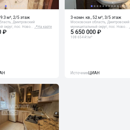
59.3 м², 2/5 этаж
3-комн. кв., 52 м², 3/5 этаж
бласть, Дмитровский
Московская область, Дмитровский
 округ, пос. Ново…
📍
На карте
муниципальный округ, пос. Ново…
0 ₽
5 650 000 ₽
108 654 ₽/м²
АН
Источник
ЦИАН