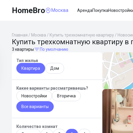
HomeBro
Москва
Аренда
Покупка
Новостройк
Главная
/
Москва
/
Купить трехкомнатную квартиру
/
Новоси
Купить трехкомнатную квартиру в 
3 квартиры
По умолчанию
Тип жилья
Квартира
Дом
Какие варианты рассматриваешь?
Новостройки
Вторичка
Все варианты
Количество комнат