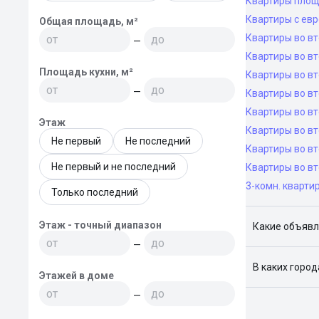
Квартиры площ
Квартиры с ев
Общая площадь, м²
Квартиры во в
—
Квартиры во вт
Площадь кухни, м²
Квартиры во вт
—
Квартиры во вт
Квартиры во в
Этаж
Квартиры во в
Не первый
Не последний
Квартиры во в
Не первый и не последний
Квартиры во вт
3-комн. кварти
Только последний
Этаж - точный диапазон
Какие объявл
—
Я отслежива
В каких горо
Этажей в доме
Поиск жилья
—
Краснодар, 