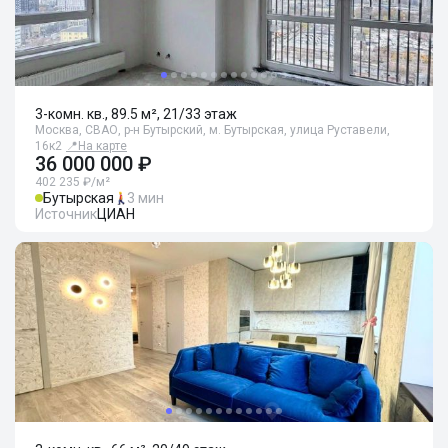
3-комн. кв., 89.5 м², 21/33 этаж
Москва, СВАО, р-н Бутырский, м. Бутырская, улица Руставели,
16к2
📍
На карте
36 000 000 ₽
402 235 ₽/м²
Бутырская
3 мин
Источник
ЦИАН