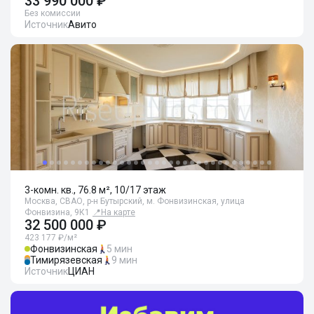
33 990 000 ₽
Без комиссии
Источник
Авито
3-комн. кв., 76.8 м², 10/17 этаж
Москва, СВАО, р-н Бутырский, м. Фонвизинская, улица
Фонвизина, 9К1
📍
На карте
32 500 000 ₽
423 177 ₽/м²
Фонвизинская
5 мин
Тимирязевская
9 мин
Источник
ЦИАН