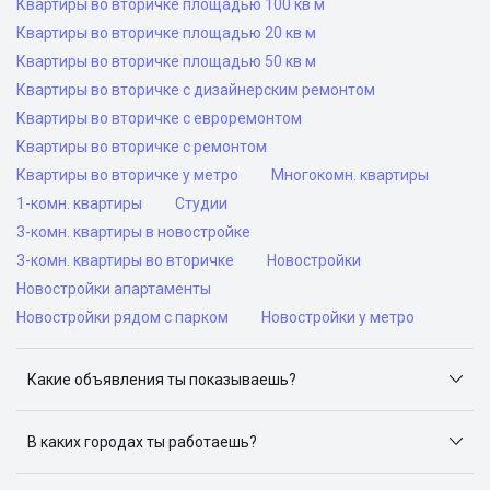
Квартиры во вторичке площадью 100 кв м
Квартиры во вторичке площадью 20 кв м
Квартиры во вторичке площадью 50 кв м
Квартиры во вторичке с дизайнерским ремонтом
Квартиры во вторичке с евроремонтом
Квартиры во вторичке с ремонтом
Квартиры во вторичке у метро
Многокомн. квартиры
1-комн. квартиры
Студии
3-комн. квартиры в новостройке
3-комн. квартиры во вторичке
Новостройки
Новостройки апартаменты
Новостройки рядом с парком
Новостройки у метро
Какие объявления ты показываешь?
Я отслеживаю объявления на популярных сайтах
объявлений: ЦИАН, Домклик, Яндекс.Недвижимость,
В каких городах ты работаешь?
Авито, Самолет.Плюс.
Поиск жилья доступен в следующих городах: Москва,