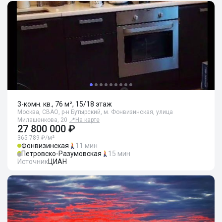
3-комн. кв., 76 м², 15/18 этаж
Москва, СВАО, р-н Бутырский, м. Фонвизинская, улица
Милашенкова, 20
📍
На карте
27 800 000 ₽
365 789 ₽/м²
Фонвизинская
11 мин
Петровско-Разумовская
15 мин
Источник
ЦИАН