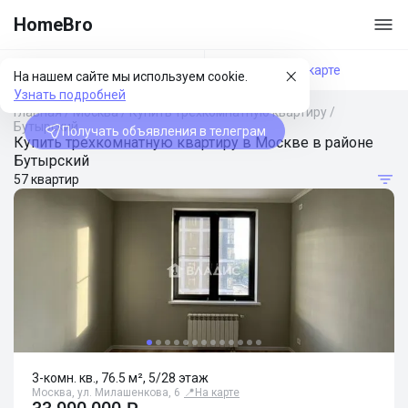
HomeBro
Фильтры
На карте
На нашем сайте мы используем cookie.
Узнать подробней
Главная
/
Москва
/
Купить трехкомнатную квартиру
/
Бутырский
Получать объявления в телеграм
Купить трехкомнатную квартиру в Москве в районе
Бутырский
57 квартир
3-комн. кв., 76.5 м², 5/28 этаж
Москва, ул. Милашенкова, 6
📍
На карте