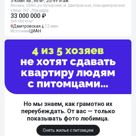
3-комн. кв., 66 м², 20/49 этаж
Москва, СВАО, р-н Бутырский, м. Дмитровская, Новодмитровская
улица, 2к7
📍
На карте
33 000 000 ₽
500 000 ₽/м²
Дмитровская
12 мин
Источник
ЦИАН
Но мы знаем, как грамотно их
переубеждать. От вас — только
показывать фото любимца.
Снять жилье с питомцем