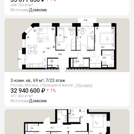
448 700 ₽/м²
Источник
Домклик
3-комн. кв., 69 м², 7/23 этаж
Россия, Москва, Строящийся жилой
📍
На карте
32 940 600 ₽
1
%
477 400 ₽/м²
Источник
Домклик