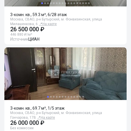
3-комн. кв., 59.3 м², 6/28 этаж
Москва, СВАО, р-н Бутырский, м. Фонвизинская, улица
Милашенкова, 6
📍
На карте
26 500 000 ₽
446 880 ₽/м²
Источник
ЦИАН
3-комн. кв., 69.7 м², 1/5 этаж
Москва, СВАО, р-н Бутырский, м. Фонвизинская, улица
Гончарова, 17В
📍
На карте
26 000 000 ₽
Без комиссии