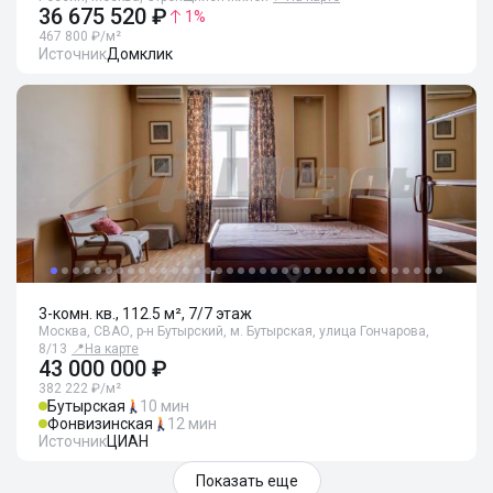
36 675 520 ₽
1
%
467 800 ₽/м²
Источник
Домклик
3-комн. кв., 112.5 м², 7/7 этаж
Москва, СВАО, р-н Бутырский, м. Бутырская, улица Гончарова,
8/13
📍
На карте
43 000 000 ₽
382 222 ₽/м²
Бутырская
10 мин
Фонвизинская
12 мин
Источник
ЦИАН
Показать еще