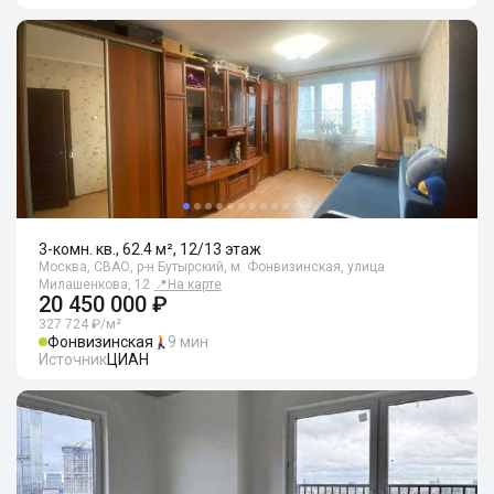
3-комн. кв., 62.4 м², 12/13 этаж
Москва, СВАО, р-н Бутырский, м. Фонвизинская, улица
Милашенкова, 12
📍
На карте
20 450 000 ₽
327 724 ₽/м²
Фонвизинская
9 мин
Источник
ЦИАН