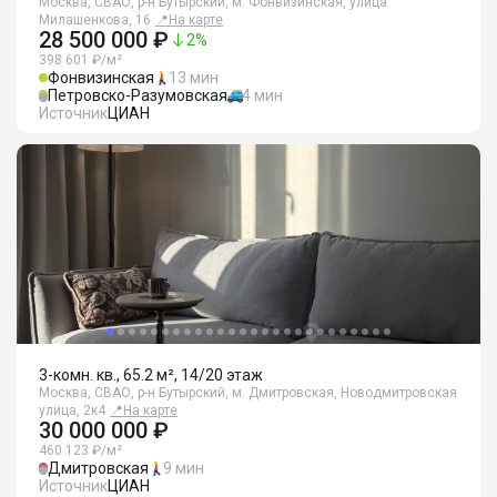
Москва, СВАО, р-н Бутырский, м. Фонвизинская, улица
Милашенкова, 16
📍
На карте
28 500 000 ₽
2
%
398 601 ₽/м²
Фонвизинская
13 мин
Петровско-Разумовская
4 мин
Источник
ЦИАН
3-комн. кв., 65.2 м², 14/20 этаж
Москва, СВАО, р-н Бутырский, м. Дмитровская, Новодмитровская
улица, 2к4
📍
На карте
30 000 000 ₽
460 123 ₽/м²
Дмитровская
9 мин
Источник
ЦИАН