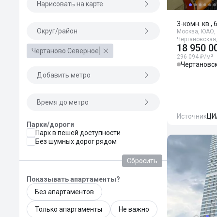
Нарисовать на карте
3-комн. кв., 
Округ/район
Москва, ЮАО, 
Чертановская,
18 950 0
Чертаново Северное
296 094 ₽/м²
Чертановс
Добавить метро
Время до метро
Источник
ЦИ
Парки/дороги
Парк в пешей доступности
Без шумных дорог рядом
Сбросить
Показывать апартаменты?
Без апартаментов
Только апартаменты
Не важно