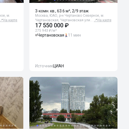
3-комн. кв., 63.6 м², 2/9 этаж
ое, м.
Москва, ЮАО, р-н Чертаново Северное, м.
📍
На карте
Чертановская, Чертановская ули…
📍
На карте
17 550 000 ₽
275 943 ₽/м²
Чертановская
11 мин
Источник
ЦИАН