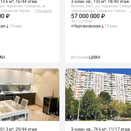
113.6 м², 16/44 этаж
3-комн. кв., 135 м², 18/40 этаж
р-н Чертаново Северное, м.
Москва, ЮАО, р-н Чертаново Северн
, Северное Чертан…
📍
На карте
Чертановская, Северное Чертан…
00 ₽
57 000 000 ₽
422 222 ₽/м²
кая
13 мин
Чертановская
13 мин
АН
Источник
ЦИАН
101.3 м², 29/44 этаж
3-комн. кв., 74.6 м², 11/17 этаж