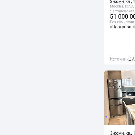
3-комн. кв., 
Москва, ЮАО, 
Чертановская
51 000 0
Без комиссии
Чертановс
Источник
ЦИ
3-комн. кв., 