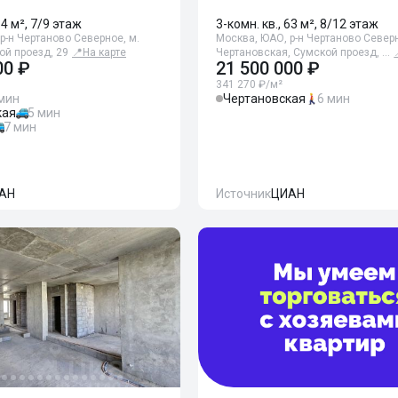
64 м², 7/9 этаж
3-комн. кв., 63 м², 8/12 этаж
р-н Чертаново Северное, м.
Москва, ЮАО, р-н Чертаново Северн
ой проезд, 29
📍
На карте
Чертановская, Сумской проезд, …
00 ₽
21 500 000 ₽
341 270 ₽/м²
мин
Чертановская
6 мин
кая
5 мин
7 мин
АН
Источник
ЦИАН