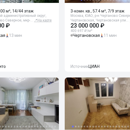
 100 м², 14/44 этаж
3-комн. кв., 57.4 м², 7/9 этаж
й административный округ,
Москва, ЮАО, р-н Чертаново Северн
во Северное, мкр-…
📍
На карте
Чертановская, Чертановская ули…
00 ₽
23 000 000 ₽
400 697 ₽/м²
кая
13 мин
Чертановская
11 мин
ито
Источник
ЦИАН