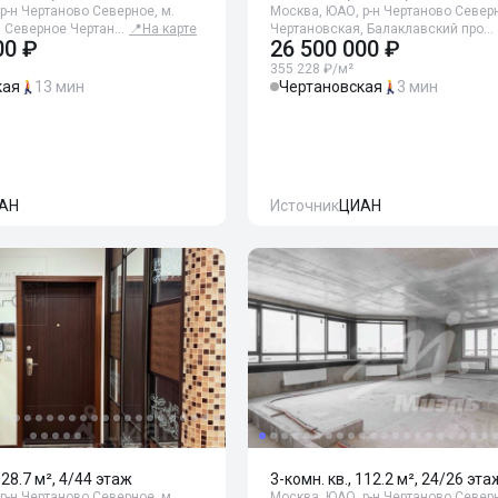
р-н Чертаново Северное, м.
Москва, ЮАО, р-н Чертаново Северн
, Северное Чертан…
📍
На карте
Чертановская, Балаклавский про…
00 ₽
26 500 000 ₽
355 228 ₽/м²
кая
13 мин
Чертановская
3 мин
АН
Источник
ЦИАН
128.7 м², 4/44 этаж
3-комн. кв., 112.2 м², 24/26 эта
р-н Чертаново Северное, м.
Москва, ЮАО, р-н Чертаново Северн