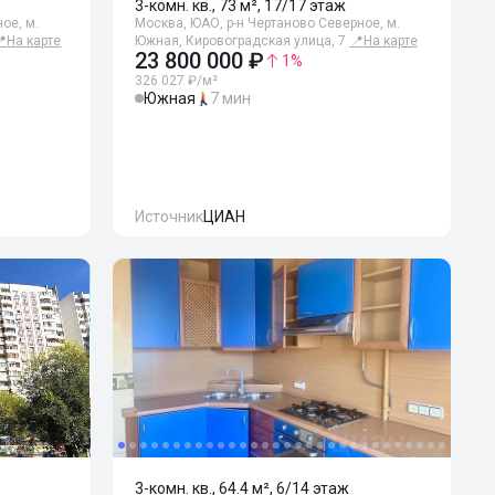
3-комн. кв., 73 м², 17/17 этаж
ое, м.
Москва, ЮАО, р-н Чертаново Северное, м.
📍
На карте
Южная, Кировоградская улица, 7
📍
На карте
23 800 000 ₽
1
%
326 027 ₽/м²
Южная
7 мин
Источник
ЦИАН
3-комн. кв., 64.4 м², 6/14 этаж