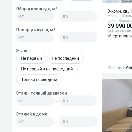
Общая площадь, м²
3-комн. кв.,
Москва, Южны
—
район Чертано
39 990 0
Площадь кухни, м²
Без комиссии
Чертановс
—
Этаж
Не первый
Не последний
Источник
Ав
Не первый и не последний
Только последний
Этаж - точный диапазон
—
Этажей в доме
—