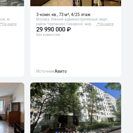
3-комн. кв., 73 м², 4/25 этаж
ое, м.
Москва, Южный административный округ,
📍
На карте
район Чертаново Северное, мкр-…
📍
На карте
29 990 000 ₽
Без комиссии
Источник
Авито