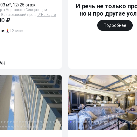
 103 м², 12/25 этаж
И речь не только про
р-н Чертаново Северное, м.
но и про другие ус
, Балаклавский про…
📍
На карте
00 ₽
Подробнее
кая
12 мин
АН