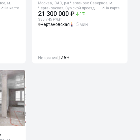
ое, м.
Москва, ЮАО, р-н Чертаново Северное, м.
📍
На карте
Чертановская, Сумской проезд, …
📍
На карте
21 300 000 ₽
1
%
330 745 ₽/м²
Чертановская
15 мин
Источник
ЦИАН
ж
ое, м.