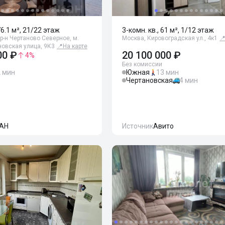
76.1 м², 21/22 этаж
3-комн. кв., 61 м², 1/12 этаж
р-н Чертаново Северное, м.
Москва, Кировоградская ул., 4к1

новская улица, 9К3
📍
На карте
00 ₽
20 100 000 ₽
4
%
Без комиссии
 мин
Южная
13 мин
Чертановская
4 мин
АН
Источник
Авито