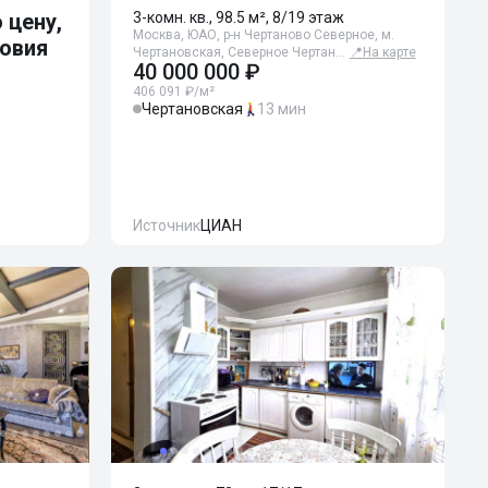
 цену,
3-комн. кв., 98.5 м², 8/19 этаж
Москва, ЮАО, р-н Чертаново Северное, м.
ловия
Чертановская, Северное Чертан…
📍
На карте
40 000 000 ₽
406 091 ₽/м²
Чертановская
13 мин
Источник
ЦИАН