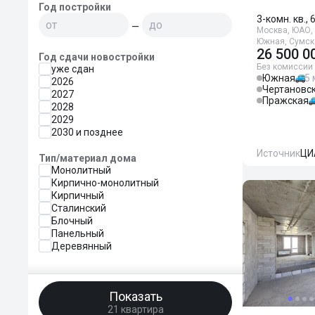
Год постройки
3-комн. кв., 
—
Москва, ЮАО, 
Южная, Сумск
26 500 0
Год сдачи новостройки
Без комиссии
уже сдан
Южная
5 
2026
Чертановс
2027
Пражская
2028
2029
2030 и позднее
Источник
ЦИ
Тип/материал дома
Монолитный
Кирпично-монолитный
Кирпичный
Сталинский
Блочный
Панельный
Деревянный
Показать
21 квартира