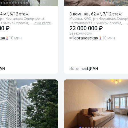
64 м², 6/12 этаж
3-комн. кв., 62 м², 7/12 этаж
р-н Чертаново Северное, м.
Москва, ЮАО, р-н Чертаново Северн
 Сумской проезд, …
📍
На карте
Чертановская, Сумской проезд, …
00 ₽
23 000 000 ₽
Без комиссии
кая
10 мин
Чертановская
10 мин
АН
Источник
ЦИАН