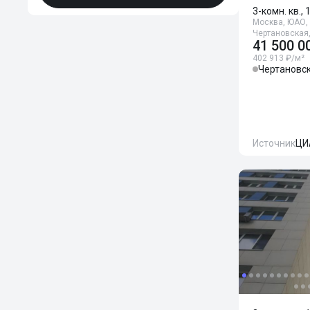
3-комн. кв.,
Москва, ЮАО, 
Чертановская
41 500 0
402 913 ₽/м²
Чертановс
Источник
ЦИ