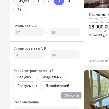
Студия
1
2
3
4
5+
3-комн. кв., 
Москва, ЮАО, 
Южная, Черта
28 000 0
Стоимость, ₽
367 937 ₽/м²
—
Южная
12
Стоимость за м², ₽
—
Источник
ЦИ
Какой устроит ремонт?
Бабушкин
Бюджетный
Евроремонт
Дизайнерский
Сбросить
Расположение