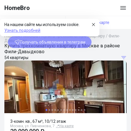
HomeBro
Фильтры
На карте
На нашем сайте мы используем cookie.
Узнать подробней
Главная
/
Москва
/
Купить трехкомнатную квартиру
/
Фили-
Давыдково
Получать объявления в телеграм
Купить трехкомнатную квартиру в Москве в районе
Фили-Давыдково
54 квартиры
3-комн. кв., 67 м², 10/12 этаж
Москва, ул. Пивченкова, 7
📍
На карте