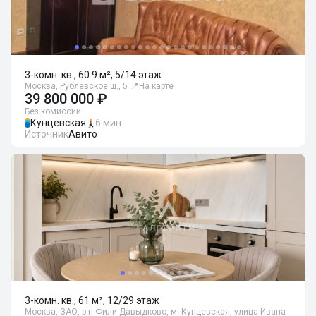
3-комн. кв., 60.9 м², 5/14 этаж
Москва, Рублёвское ш., 5
📍
На карте
39 800 000 ₽
Без комиссии
Кунцевская
6 мин
Источник
Авито
3-комн. кв., 61 м², 12/29 этаж
Москва, ЗАО, р-н Фили-Давыдково, м. Кунцевская, улица Ивана