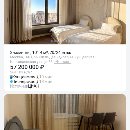
3-комн. кв., 101.4 м², 20/24 этаж
Москва, ЗАО, р-н Фили-Давыдково, м. Кунцевская,
Кастанаевская улица, 66
📍
На карте
57 200 000 ₽
564 103 ₽/м²
Кунцевская
10 мин
Пионерская
13 мин
Источник
ЦИАН