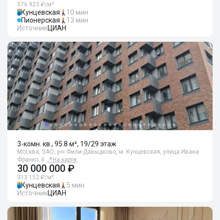
576 923 ₽/м²
Кунцевская
10 мин
Пионерская
13 мин
Источник
ЦИАН
3-комн. кв., 95.8 м², 19/29 этаж
Москва, ЗАО, р-н Фили-Давыдково, м. Кунцевская, улица Ивана
Франко, 6
📍
На карте
30 000 000 ₽
313 152 ₽/м²
Кунцевская
5 мин
Источник
ЦИАН