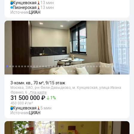
Кунцевская
13 мин
Пионерская
13 мин
Источник
ЦИАН
3-комн. кв., 70 м², 9/15 этаж
Москва, ЗАО, р-н Фили-Давыдково, м. Кунцевская, улица Ивана
Франко, 6
📍
На карте
31 500 000 ₽
1
%
450 000 ₽/м²
Кунцевская
5 мин
Источник
ЦИАН