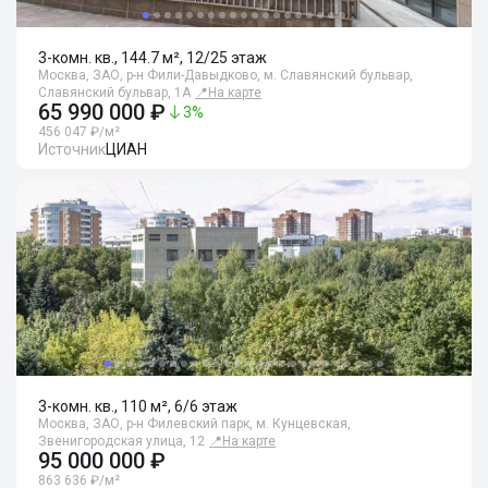
3-комн. кв., 144.7 м², 12/25 этаж
Москва, ЗАО, р-н Фили-Давыдково, м. Славянский бульвар,
Славянский бульвар, 1А
📍
На карте
65 990 000 ₽
3
%
456 047 ₽/м²
Источник
ЦИАН
3-комн. кв., 110 м², 6/6 этаж
Москва, ЗАО, р-н Филевский парк, м. Кунцевская,
Звенигородская улица, 12
📍
На карте
95 000 000 ₽
863 636 ₽/м²