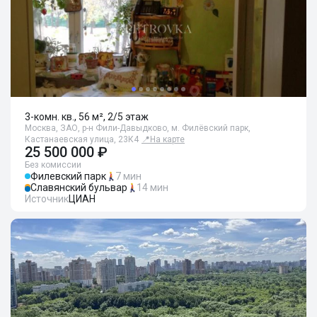
3-комн. кв., 56 м², 2/5 этаж
Москва, ЗАО, р-н Фили-Давыдково, м. Филёвский парк,
Кастанаевская улица, 23К4
📍
На карте
25 500 000 ₽
Без комиссии
Филевский парк
7 мин
Славянский бульвар
14 мин
Источник
ЦИАН