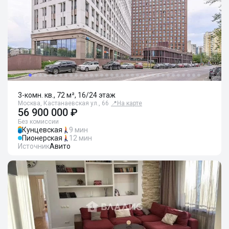
3-комн. кв., 72 м², 16/24 этаж
Москва, Кастанаевская ул., 66
📍
На карте
56 900 000 ₽
Без комиссии
Кунцевская
9 мин
Пионерская
12 мин
Источник
Авито