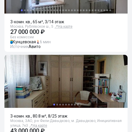
3-комн. кв., 65 м², 3/14 этаж
Москва, Рублёвское ш., 5
📍
На карте
27 000 000 ₽
Без комиссии
Кунцевская
6 мин
Источник
Авито
3-комн. кв., 80.8 м², 8/25 этаж
Москва, ЗАО, р-н Фили-Давыдково, м. Давыдково, Инициативная
улица, 7к3
📍
На карте
43 000 000 ₽