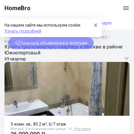
HomeBro
Фильтры
На карте
На нашем сайте мы используем cookie.
Узнать подробней
Главная
/
Москва
/
Купить трехкомнатную квартиру
/
Южнопортовый
Получать объявления в телеграм
Купить трехкомнатную квартиру в Москве в районе
Южнопортовый
69 квартир
3-комн. кв., 85.2 м², 6/7 этаж
Москва, 5-я Кожуховская улица, 14
📍
На карте