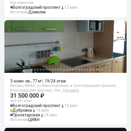
Без комиссии
Волгоградский проспект
12 мин
Источник
Домклик
3-комн. кв., 77 м², 19/24 этаж
Москва, ЮВАО, р-н Южнопортовый, м. Волгоградский проспект,
Волгоградский проспект, 26А
📍
На карте
31 500 000 ₽
409 091 ₽/м²
Волгоградский проспект
10 мин
Дубровка
14 мин
Пролетарская
14 мин
Источник
ЦИАН