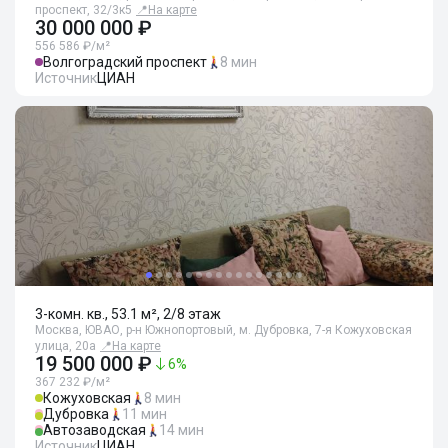
проспект, 32/3к5
📍
На карте
30 000 000 ₽
556 586 ₽/м²
Волгоградский проспект
8 мин
Источник
ЦИАН
3-комн. кв., 53.1 м², 2/8 этаж
Москва, ЮВАО, р-н Южнопортовый, м. Дубровка, 7-я Кожуховская
улица, 20а
📍
На карте
19 500 000 ₽
6
%
367 232 ₽/м²
Кожуховская
8 мин
Дубровка
11 мин
Автозаводская
14 мин
Источник
ЦИАН