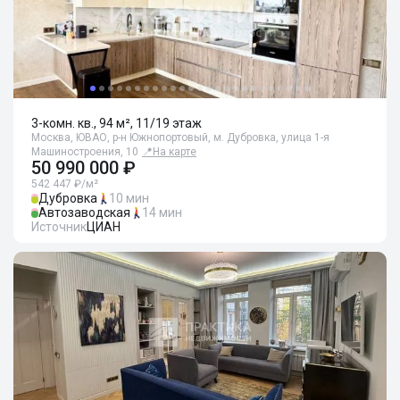
3-комн. кв., 94 м², 11/19 этаж
Москва, ЮВАО, р-н Южнопортовый, м. Дубровка, улица 1-я
Машиностроения, 10
📍
На карте
50 990 000 ₽
542 447 ₽/м²
Дубровка
10 мин
Автозаводская
14 мин
Источник
ЦИАН