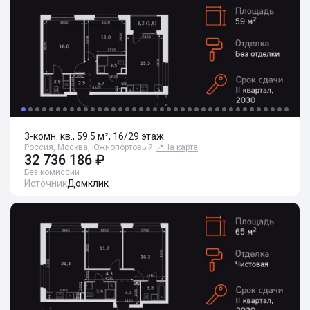
3-комн. кв., 59.5 м², 16/29 этаж
Россия, Москва, Южнопортовый
📍
На карте
32 736 186 ₽
Без комиссии
Источник
Домклик