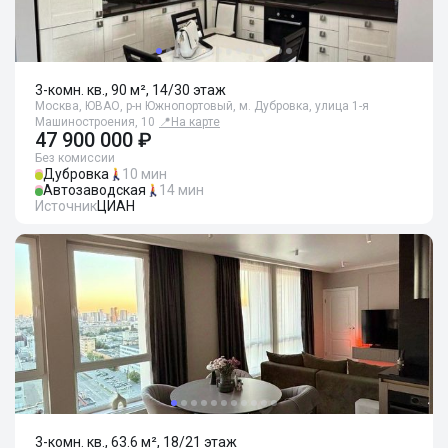
3-комн. кв., 90 м², 14/30 этаж
Москва, ЮВАО, р-н Южнопортовый, м. Дубровка, улица 1-я
Машиностроения, 10
📍
На карте
47 900 000 ₽
Без комиссии
Дубровка
10 мин
Автозаводская
14 мин
Источник
ЦИАН
3-комн. кв., 63.6 м², 18/21 этаж