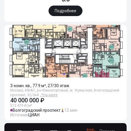
Подробнее
3-комн. кв., 77.9 м², 27/30 этаж
Москва, ЮВАО, р-н Южнопортовый, м. Угрешская, Волгоградский
проспект, 32/3к4
📍
На карте
40 000 000 ₽
513 479 ₽/м²
Волгоградский проспект
12 мин
Источник
ЦИАН