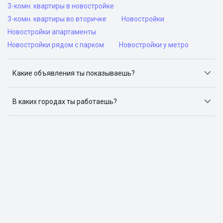
3-комн. квартиры в новостройке
3-комн. квартиры во вторичке
Новостройки
Новостройки апартаменты
Новостройки рядом с парком
Новостройки у метро
Какие объявления ты показываешь?
Я отслеживаю объявления на популярных сайтах
объявлений: ЦИАН, Домклик, Яндекс.Недвижимость,
В каких городах ты работаешь?
Авито, Самолет.Плюс.
Поиск жилья доступен в следующих городах: Москва,
Санкт-Петербург, Архангельск, Сочи, Волгоград,
Воронеж, Екатеринбург, Казань, Краснодар, Красноярск,
Нижний Новгород, Новосибирск, Омск, Пермь, Ростов-
на-Дону, Самара, Уфа и Челябинск.