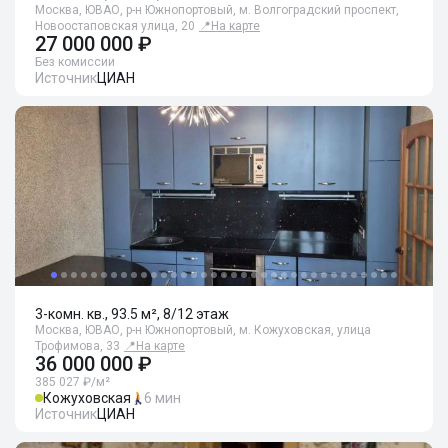
Москва, ЮВАО, р-н Южнопортовый, м. Волгоградский проспект,
Новоостаповская улица, 20
📍
На карте
27 000 000 ₽
Без комиссии
Источник
ЦИАН
3-комн. кв., 93.5 м², 8/12 этаж
Москва, ЮВАО, р-н Южнопортовый, м. Кожуховская, улица
Трофимова, 33
📍
На карте
36 000 000 ₽
385 027 ₽/м²
Кожуховская
6 мин
Источник
ЦИАН