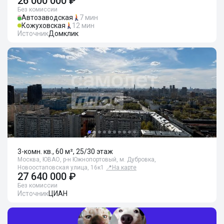
26 000 000 ₽
Без комиссии
Автозаводская
7 мин
Кожуховская
12 мин
Источник
Домклик
3-комн. кв., 60 м², 25/30 этаж
Москва, ЮВАО, р-н Южнопортовый, м. Дубровка,
Новоостаповская улица, 16к1
📍
На карте
27 640 000 ₽
Без комиссии
Источник
ЦИАН