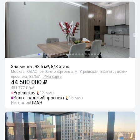
3-комн. кв., 98.5 м², 8/8 этаж
Москва, ЮВАО, р-н Южнопортовый, м. Угрешская, Волгоградский
проспект, 32/5к1
📍
На карте
44 500 000 ₽
451 777 ₽/м²
Угрешская
13 мин
Волгоградский проспект
15 мин
Источник
ЦИАН