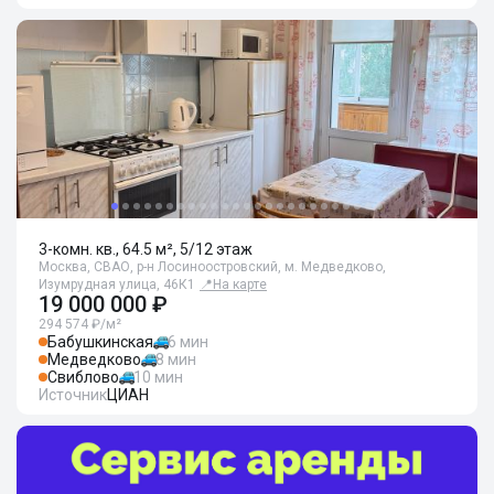
3-комн. кв., 64.5 м², 5/12 этаж
Москва, СВАО, р-н Лосиноостровский, м. Медведково,
Изумрудная улица, 46К1
📍
На карте
19 000 000 ₽
294 574 ₽/м²
Бабушкинская
6 мин
Медведково
8 мин
Свиблово
10 мин
Источник
ЦИАН