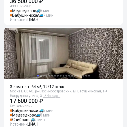
36 500 000 ₽
433 132 ₽/м²
Медведково
6 мин
Бабушкинская
7 мин
Источник
ЦИАН
3-комн. кв., 64 м², 12/12 этаж
Москва, СВАО, р-н Лосиноостровский, м. Бабушкинская, 1-я
Напрудная улица, 3
📍
На карте
17 600 000 ₽
Без комиссии
Бабушкинская
5 мин
Медведково
8 мин
Свиблово
9 мин
Источник
ЦИАН