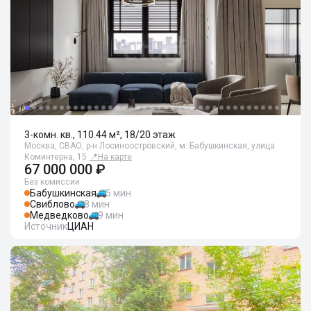
3-комн. кв., 110.44 м², 18/20 этаж
Москва, СВАО, р-н Лосиноостровский, м. Бабушкинская, улица
Коминтерна, 15
📍
На карте
67 000 000 ₽
Без комиссии
Бабушкинская
5 мин
Свиблово
8 мин
Медведково
9 мин
Источник
ЦИАН