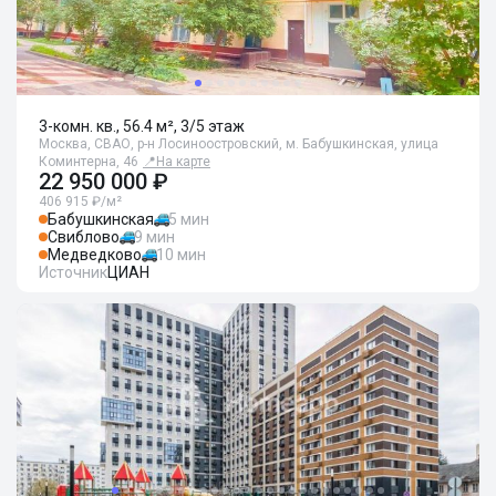
3-комн. кв., 56.4 м², 3/5 этаж
Москва, СВАО, р-н Лосиноостровский, м. Бабушкинская, улица
Коминтерна, 46
📍
На карте
22 950 000 ₽
406 915 ₽/м²
Бабушкинская
5 мин
Свиблово
9 мин
Медведково
10 мин
Источник
ЦИАН