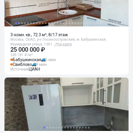
3-комн. кв., 72.3 м², 8/17 этаж
Москва, СВАО, р-н Лосиноостровский, м. Бабушкинская,
Изумрудная улица, 13К1
📍
На карте
25 000 000 ₽
345 781 ₽/м²
Бабушкинская
5 мин
Свиблово
9 мин
Источник
ЦИАН