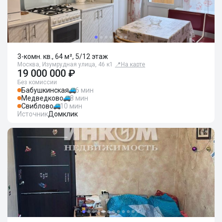
3-комн. кв., 64 м², 5/12 этаж
Москва, Изумрудная улица, 46 к1
📍
На карте
19 000 000 ₽
Без комиссии
Бабушкинская
6 мин
Медведково
8 мин
Свиблово
10 мин
Источник
Домклик