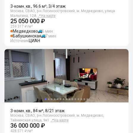
3-комн. кв., 96.6 м², 3/4 этаж
Москва, СВАО, р-н Лосиноостровский, м. Медведково, улица
Малыгина, 12А
📍
На карте
25 050 000 ₽
259 317 ₽/м²
Медведково
6 мин
Бабушкинская
7 мин
Источник
ЦИАН
3-комн. кв., 84 м², 8/21 этаж
Москва, СВАО, р-н Лосиноостровский, м. Медведково,
Тайнинская улица, 9к1
📍
На карте
36 000 000 ₽
428 571 ₽/м²