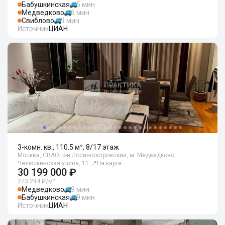
Бабушкинская
5 мин
Медведково
6 мин
Свиблово
9 мин
Источник
ЦИАН
3-комн. кв., 110.5 м², 8/17 этаж
Москва, СВАО, р-н Лосиноостровский, м. Медведково,
Челюскинская улица, 11
📍
На карте
30 199 000 ₽
273 294 ₽/м²
Медведково
9 мин
Бабушкинская
9 мин
Источник
ЦИАН