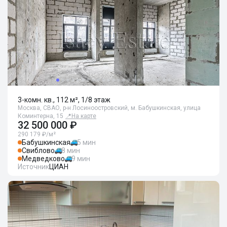
3-комн. кв., 112 м², 1/8 этаж
Москва, СВАО, р-н Лосиноостровский, м. Бабушкинская, улица
Коминтерна, 15
📍
На карте
32 500 000 ₽
290 179 ₽/м²
Бабушкинская
5 мин
Свиблово
8 мин
Медведково
9 мин
Источник
ЦИАН