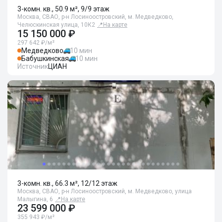
3-комн. кв., 50.9 м², 9/9 этаж
Москва, СВАО, р-н Лосиноостровский, м. Медведково,
Челюскинская улица, 10К2
📍
На карте
15 150 000 ₽
297 642 ₽/м²
Медведково
10 мин
Бабушкинская
10 мин
Источник
ЦИАН
3-комн. кв., 66.3 м², 12/12 этаж
Москва, СВАО, р-н Лосиноостровский, м. Медведково, улица
Малыгина, 6
📍
На карте
23 599 000 ₽
355 943 ₽/м²