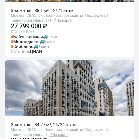
3-комн. кв., 88.1 м², 12/21 этаж
Москва, СВАО, р-н Лосиноостровский, м. Медведково,
Тайнинская улица, 9к1
📍
На карте
27 799 000 ₽
315 539 ₽/м²
Бабушкинская
5 мин
Медведково
6 мин
Свиблово
9 мин
Источник
ЦИАН
3-комн. кв., 84.27 м², 24/24 этаж
Москва, СВАО, р-н Лосиноостровский, м. Медведково,
Тайнинская улица, 9
📍
На карте