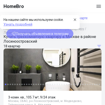
HomeBro
Фильтры
На карте
На нашем сайте мы используем cookie.
Узнать подробней
Главная
/
Москва
/
Купить трехкомнатную квартиру
/
Лосиноостровский
Получать объявления в телеграм
Купить трехкомнатную квартиру в Москве в районе
Лосиноостровский
18 квартир
3-комн. кв., 105.7 м², 9/24 этаж
Москва, СВАО, р-н Лосиноостровский, м. Медведково,
Тайнинская улица, 9
📍
На карте