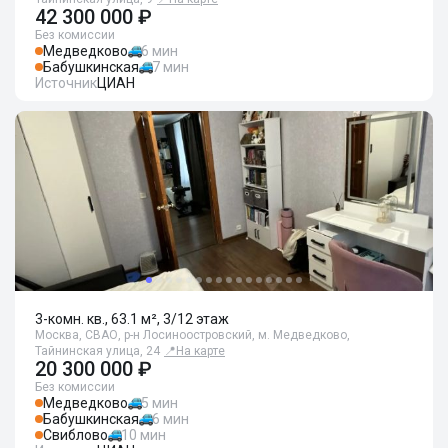
42 300 000 ₽
Без комиссии
Медведково
6 мин
Бабушкинская
7 мин
Источник
ЦИАН
3-комн. кв., 63.1 м², 3/12 этаж
Москва, СВАО, р-н Лосиноостровский, м. Медведково,
Тайнинская улица, 24
📍
На карте
20 300 000 ₽
Без комиссии
Медведково
5 мин
Бабушкинская
6 мин
Свиблово
10 мин