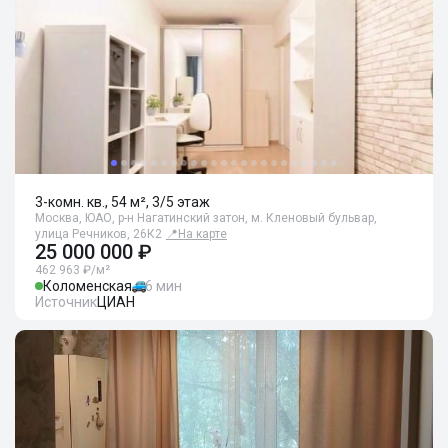
3-комн. кв., 54 м², 3/5 этаж
Москва, ЮАО, р-н Нагатинский затон, м. Кленовый бульвар,
улица Речников, 26К2
📍
На карте
25 000 000 ₽
462 963 ₽/м²
Коломенская
6 мин
Источник
ЦИАН