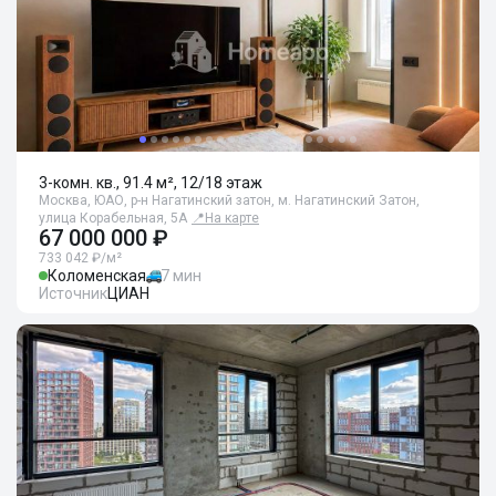
3-комн. кв., 91.4 м², 12/18 этаж
Москва, ЮАО, р-н Нагатинский затон, м. Нагатинский Затон,
улица Корабельная, 5А
📍
На карте
67 000 000 ₽
733 042 ₽/м²
Коломенская
7 мин
Источник
ЦИАН