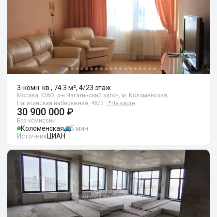
3-комн. кв., 74.3 м², 4/23 этаж
Москва, ЮАО, р-н Нагатинский затон, м. Коломенская,
Нагатинская набережная, 48/2
📍
На карте
30 900 000 ₽
Без комиссии
Коломенская
5 мин
Источник
ЦИАН