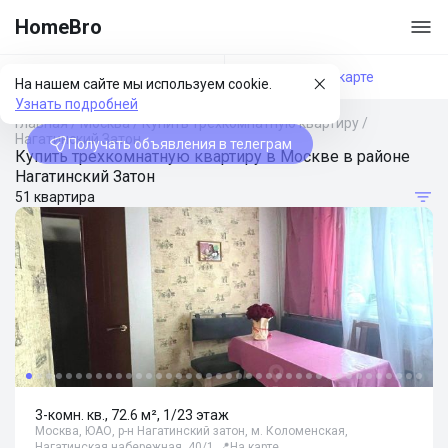
HomeBro
Фильтры
На карте
На нашем сайте мы используем cookie.
Узнать подробней
Главная
/
Москва
/
Купить трехкомнатную квартиру
/
Нагатинский Затон
Получать объявления в телеграм
Купить трехкомнатную квартиру в Москве в районе
Нагатинский Затон
51 квартира
3-комн. кв., 72.6 м², 1/23 этаж
Москва, ЮАО, р-н Нагатинский затон, м. Коломенская,
Нагатинская набережная, 40/1
📍
На карте