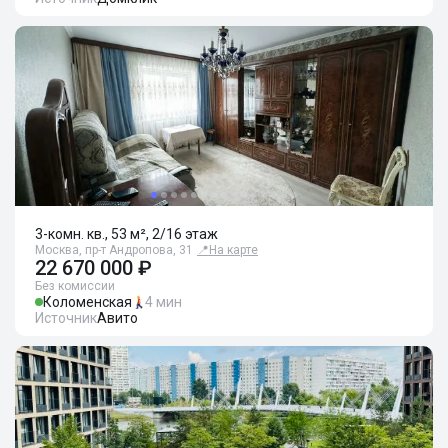
3-комн. кв., 53 м², 2/16 этаж
Москва, пр-т Андропова, 31
📍
На карте
22 670 000 ₽
Без комиссии
Коломенская
4 мин
Источник
Авито