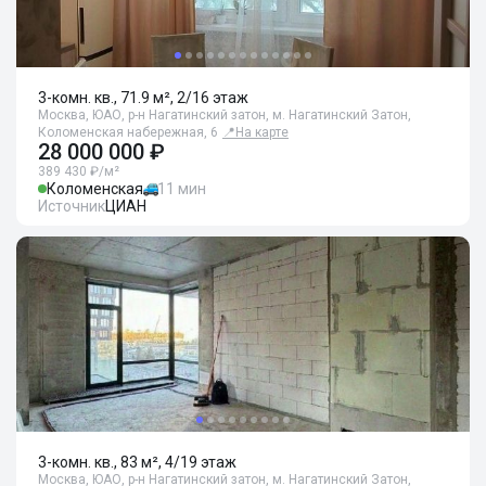
3-комн. кв., 71.9 м², 2/16 этаж
Москва, ЮАО, р-н Нагатинский затон, м. Нагатинский Затон,
Коломенская набережная, 6
📍
На карте
28 000 000 ₽
389 430 ₽/м²
Коломенская
11 мин
Источник
ЦИАН
3-комн. кв., 83 м², 4/19 этаж
Москва, ЮАО, р-н Нагатинский затон, м. Нагатинский Затон,