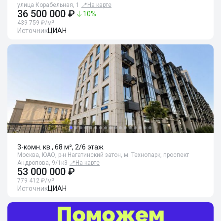
улица Корабельная, 1
📍
На карте
36 500 000 ₽
10
%
439 759 ₽/м²
Источник
ЦИАН
3-комн. кв., 68 м², 2/6 этаж
Москва, ЮАО, р-н Нагатинский затон, м. Технопарк, проспект
Андропова, 9/1к3
📍
На карте
53 000 000 ₽
779 412 ₽/м²
Источник
ЦИАН