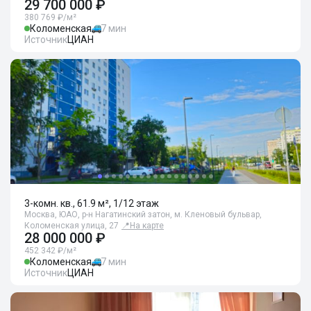
29 700 000 ₽
380 769 ₽/м²
Коломенская
7 мин
Источник
ЦИАН
3-комн. кв., 61.9 м², 1/12 этаж
Москва, ЮАО, р-н Нагатинский затон, м. Кленовый бульвар,
Коломенская улица, 27
📍
На карте
28 000 000 ₽
452 342 ₽/м²
Коломенская
7 мин
Источник
ЦИАН