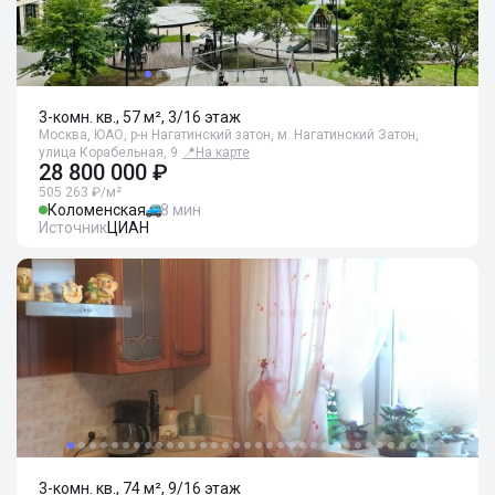
3-комн. кв., 57 м², 3/16 этаж
Москва, ЮАО, р-н Нагатинский затон, м. Нагатинский Затон,
улица Корабельная, 9
📍
На карте
28 800 000 ₽
505 263 ₽/м²
Коломенская
8 мин
Источник
ЦИАН
3-комн. кв., 74 м², 9/16 этаж