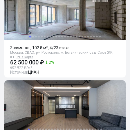
3-комн. кв., 102.8 м², 4/23 этаж
Москва, СВАО, р-н Ростокино, м. Ботанический сад, Союз ЖК,
К1
📍
На карте
62 500 000 ₽
2
%
607 977 ₽/м²
Источник
ЦИАН