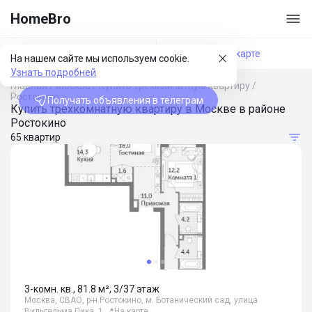
HomeBro
Фильтры
На карте
На нашем сайте мы используем cookie.
Узнать подробней
Главная
/
Москва
/
Купить трехкомнатную квартиру
/
Ростокино
Получать объявления в телеграм
Купить трехкомнатную квартиру в Москве в районе
Ростокино
65 квартир
3-комн. кв., 81.8 м², 3/37 этаж
Москва, СВАО, р-н Ростокино, м. Ботанический сад, улица
Вильгельма Пика, 1
📍
На карте