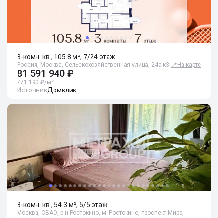
3-комн. кв., 105.8 м², 7/24 этаж
Россия, Москва, Сельскохозяйственная улица, 24а к3
📍
На карте
81 591 940 ₽
771 190 ₽/м²
Источник
Домклик
3-комн. кв., 54.3 м², 5/5 этаж
Москва, СВАО, р-н Ростокино, м. Ростокино, проспект Мира,