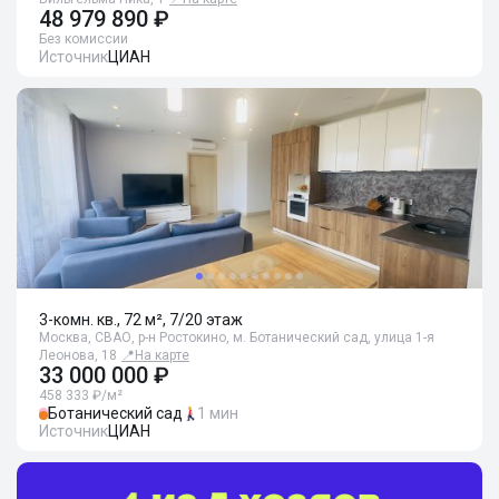
48 979 890 ₽
Без комиссии
Источник
ЦИАН
3-комн. кв., 72 м², 7/20 этаж
Москва, СВАО, р-н Ростокино, м. Ботанический сад, улица 1-я
Леонова, 18
📍
На карте
33 000 000 ₽
458 333 ₽/м²
Ботанический сад
1 мин
Источник
ЦИАН