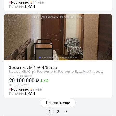
Ростокино
14 мин
Источник
ЦИАН
3-комн. кв., 64.1 м², 4/5 этаж
Москва, СВАО, р-н Ростокино, м. Ростокино, Будайский проезд,
7К2
📍
На карте
20 100 000 ₽
3
%
313 573 ₽/м²
Ростокино
9 мин
Источник
ЦИАН
Показать еще
1
2
3