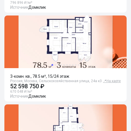
796 896 ₽/м²
Источник
Домклик
3-комн. кв., 78.5 м², 15/24 этаж
Россия, Москва, Сельскохозяйственная улица, 24а к3
📍
На карте
52 598 750 ₽
670 048 ₽/м²
Источник
Домклик