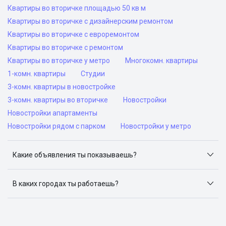
Квартиры во вторичке площадью 50 кв м
Квартиры во вторичке с дизайнерским ремонтом
Квартиры во вторичке с евроремонтом
Квартиры во вторичке с ремонтом
Квартиры во вторичке у метро
Многокомн. квартиры
1-комн. квартиры
Студии
3-комн. квартиры в новостройке
3-комн. квартиры во вторичке
Новостройки
Новостройки апартаменты
Новостройки рядом с парком
Новостройки у метро
Какие объявления ты показываешь?
Я отслеживаю объявления на популярных сайтах
объявлений: ЦИАН, Домклик, Яндекс.Недвижимость,
В каких городах ты работаешь?
Авито, Самолет.Плюс.
Поиск жилья доступен в следующих городах: Москва,
Санкт-Петербург, Архангельск, Сочи, Волгоград,
Воронеж, Екатеринбург, Казань, Краснодар, Красноярск,