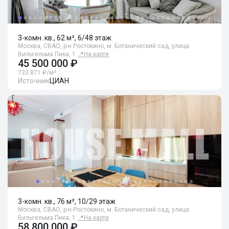
3-комн. кв., 62 м², 6/48 этаж
Москва, СВАО, р-н Ростокино, м. Ботанический сад, улица
Вильгельма Пика, 1
📍
На карте
45 500 000 ₽
733 871 ₽/м²
Источник
ЦИАН
3-комн. кв., 76 м², 10/29 этаж
Москва, СВАО, р-н Ростокино, м. Ботанический сад, улица
Вильгельма Пика, 1
📍
На карте
58 800 000 ₽