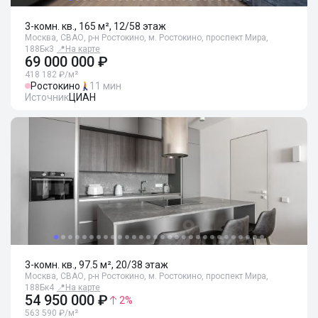
3-комн. кв., 165 м², 12/58 этаж
Москва, СВАО, р-н Ростокино, м. Ростокино, проспект Мира,
188Бк3
📍
На карте
69 000 000 ₽
418 182 ₽/м²
Ростокино
11 мин
Источник
ЦИАН
3-комн. кв., 97.5 м², 20/38 этаж
Москва, СВАО, р-н Ростокино, м. Ростокино, проспект Мира,
188Бк4
📍
На карте
54 950 000 ₽
2
%
563 590 ₽/м²