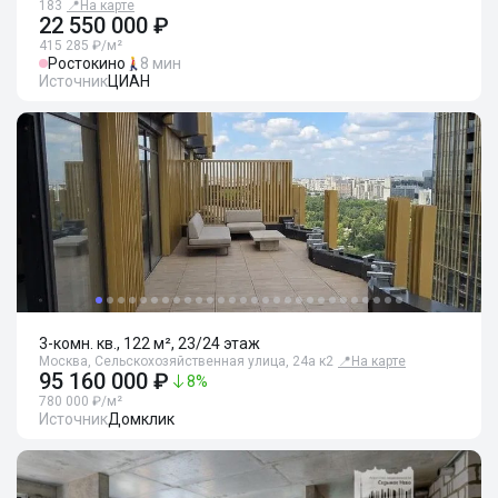
183
📍
На карте
22 550 000 ₽
415 285 ₽/м²
Ростокино
8 мин
Источник
ЦИАН
3-комн. кв., 122 м², 23/24 этаж
Москва, Сельскохозяйственная улица, 24а к2
📍
На карте
95 160 000 ₽
8
%
780 000 ₽/м²
Источник
Домклик