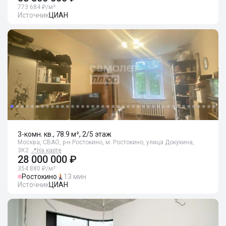
773 684 ₽/м²
Источник
ЦИАН
3-комн. кв., 78.9 м², 2/5 этаж
Москва, СВАО, р-н Ростокино, м. Ростокино, улица Докукина,
3К2
📍
На карте
28 000 000 ₽
354 880 ₽/м²
Ростокино
13 мин
Источник
ЦИАН