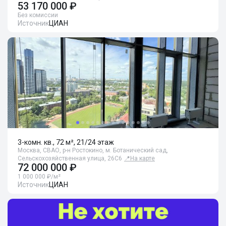
53 170 000 ₽
Без комиссии
Источник
ЦИАН
3-комн. кв., 72 м², 21/24 этаж
Москва, СВАО, р-н Ростокино, м. Ботанический сад,
Сельскохозяйственная улица, 26С6
📍
На карте
72 000 000 ₽
1 000 000 ₽/м²
Источник
ЦИАН