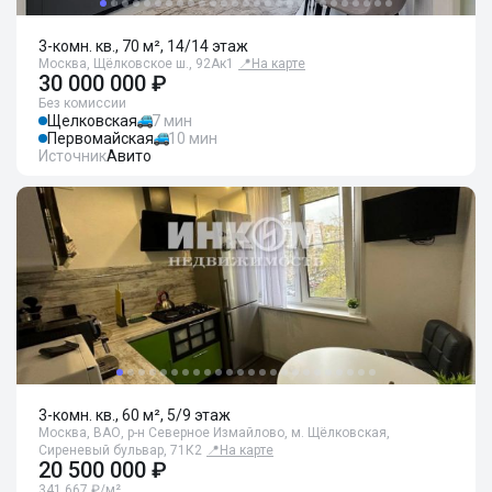
3-комн. кв., 70 м², 14/14 этаж
Москва, Щёлковское ш., 92Ак1
📍
На карте
30 000 000 ₽
Без комиссии
Щелковская
7 мин
Первомайская
10 мин
Источник
Авито
3-комн. кв., 60 м², 5/9 этаж
Москва, ВАО, р-н Северное Измайлово, м. Щёлковская,
Сиреневый бульвар, 71К2
📍
На карте
20 500 000 ₽
341 667 ₽/м²