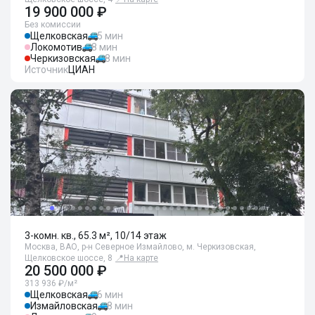
19 900 000 ₽
Без комиссии
Щелковская
5 мин
Локомотив
8 мин
Черкизовская
8 мин
Источник
ЦИАН
3-комн. кв., 65.3 м², 10/14 этаж
Москва, ВАО, р-н Северное Измайлово, м. Черкизовская,
Щелковское шоссе, 8
📍
На карте
20 500 000 ₽
313 936 ₽/м²
Щелковская
6 мин
Измайловская
8 мин