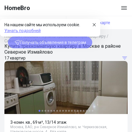
HomeBro
Фильтры
На карте
На нашем сайте мы используем cookie.
Узнать подробней
Главная
/
Москва
/
Купить трехкомнатную квартиру
/
Северное Измайлово
Получать объявления в телеграм
Купить трехкомнатную квартиру в Москве в районе
Северное Измайлово
17 квартир
3-комн. кв., 69 м², 13/14 этаж
Москва, ВАО, р-н Северное Измайлово, м. Черкизовская,
Щелковское шоссе, 4
📍
На карте