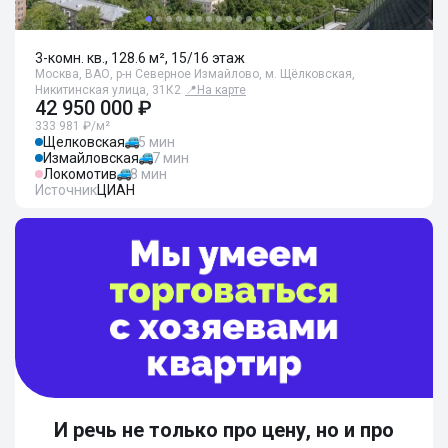
3-комн. кв., 128.6 м², 15/16 этаж
Москва, ВАО, р-н Северное Измайлово, м. Щёлковская,
Никитинская улица, 31К2
📍
На карте
42 950 000 ₽
333 981 ₽/м²
Щелковская
5 мин
Измайловская
7 мин
Локомотив
8 мин
Источник
ЦИАН
И речь не только про цену, но и про