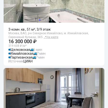
3-комн. кв., 51 м², 3/9 этаж
Москва, ВАО, р-н Северное Измайлово, м. Измайловская,
Сиреневый бульвар, 3К5
📍
На карте
16 300 000 ₽
319 608 ₽/м²
Щелковская
6 мин
Измайловская
7 мин
Партизанская
7 мин
Источник
ЦИАН