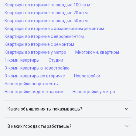
Квартиры во вторичке площадью 100 кв м
Квартиры во вторичке площадью 20 кв м
Квартиры во вторичке площадью 50 кв м
Квартиры во вторичке с дизайнерским ремонтом
Квартиры во вторичке с евроремонтом
Квартиры во вторичке с ремонтом
Квартиры во вторичке у метро
Многокомн. квартиры
1-комн. квартиры
Студии
3-комн. квартиры в новостройке
3-комн. квартиры во вторичке
Новостройки
Новостройки апартаменты
Новостройки рядом с парком
Новостройки у метро
Какие объявления ты показываешь?
Я отслеживаю объявления на популярных сайтах
объявлений: ЦИАН, Домклик, Яндекс.Недвижимость,
В каких городах ты работаешь?
Авито, Самолет.Плюс.