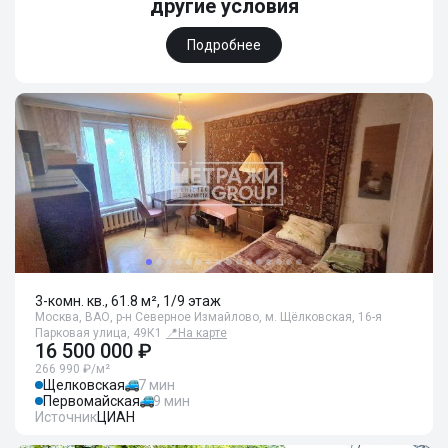
другие условия
Подробнее
3-комн. кв., 61.8 м², 1/9 этаж
Москва, ВАО, р-н Северное Измайлово, м. Щёлковская, 16-я
Парковая улица, 49К1
📍
На карте
16 500 000 ₽
266 990 ₽/м²
Щелковская
7 мин
Первомайская
9 мин
Источник
ЦИАН