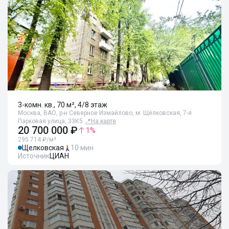
3-комн. кв., 70 м², 4/8 этаж
Москва, ВАО, р-н Северное Измайлово, м. Щёлковская, 7-я
Парковая улица, 33К5
📍
На карте
20 700 000 ₽
1
%
295 714 ₽/м²
Щелковская
10 мин
Источник
ЦИАН