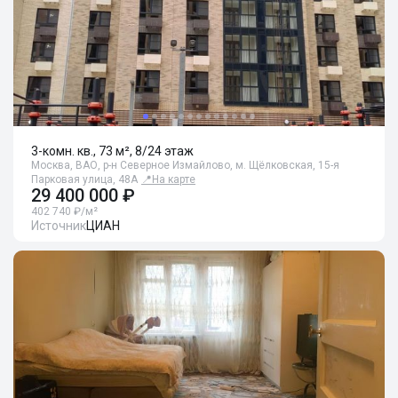
3-комн. кв., 73 м², 8/24 этаж
Москва, ВАО, р-н Северное Измайлово, м. Щёлковская, 15-я
Парковая улица, 48А
📍
На карте
29 400 000 ₽
402 740 ₽/м²
Источник
ЦИАН