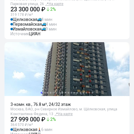
Парковая улица, 26
📍
На карте
23 300 000 ₽
2
%
319 178 ₽/м²
Щелковская
4 мин
Первомайская
4 мин
Измайловская
9 мин
Источник
ЦИАН
3-комн. кв., 76.8 м², 24/32 этаж
Москва, ВАО, р-н Северное Измайлово, м. Щёлковская, улица
Константина Федина, 13
📍
На карте
27 999 000 ₽
2
%
364 570 ₽/м²
Щелковская
6 мин