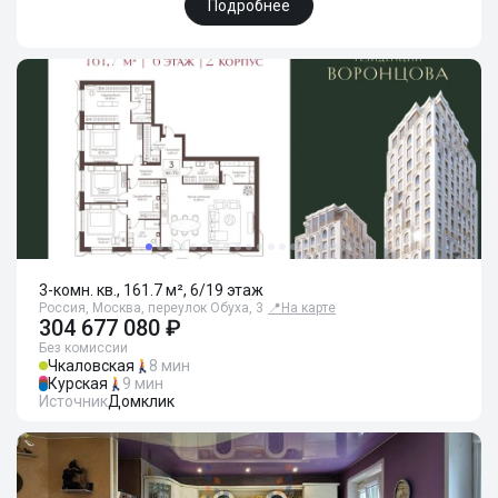
Подробнее
3-комн. кв., 161.7 м², 6/19 этаж
Россия, Москва, переулок Обуха, 3
📍
На карте
304 677 080 ₽
Без комиссии
Чкаловская
8 мин
Курская
9 мин
Источник
Домклик