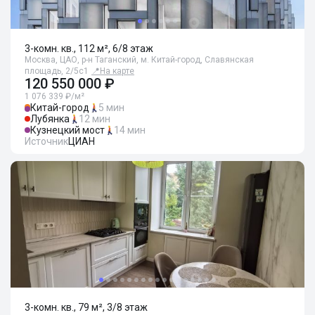
3-комн. кв., 112 м², 6/8 этаж
Москва, ЦАО, р-н Таганский, м. Китай-город, Славянская
площадь, 2/5с1
📍
На карте
120 550 000 ₽
1 076 339 ₽/м²
Китай-город
5 мин
Лубянка
12 мин
Кузнецкий мост
14 мин
Источник
ЦИАН
3-комн. кв., 79 м², 3/8 этаж