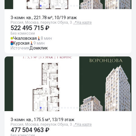
3-комн. кв., 221.78 м², 10/19 этаж
Россия, Москва, переулок Обуха, 3
📍
На карте
522 495 715 ₽
Без комиссии
Чкаловская
8 мин
Курская
9 мин
Источник
Домклик
3-комн. кв., 175.5 м², 13/19 этаж
Россия, Москва, переулок Обуха, 3
📍
На карте
477 504 963 ₽
Без комиссии