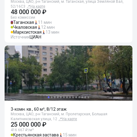
Москва, ЦАО, р-н Таганский, м. Таганская, улица Земляной Вал,
52/16С3
📍
На карте
48 000 000 ₽
Без комиссии
Таганская
11 мин
Чкаловская
12 мин
Марксистская
13 мин
Источник
ЦИАН
3-комн. кв., 60 м², 8/12 этаж
Москва, ЦАО, р-н Таганский, м. Пролетарская, Большая
Калитниковская улица, 12
📍
На карте
25 000 000 ₽
416 667 ₽/м²
Крестьянская застава
15 мин