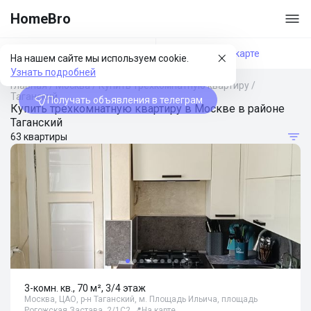
HomeBro
Фильтры
На карте
На нашем сайте мы используем cookie.
Узнать подробней
Главная
/
Москва
/
Купить трехкомнатную квартиру
/
Таганский
Получать объявления в телеграм
Купить трехкомнатную квартиру в Москве в районе
Таганский
63 квартиры
3-комн. кв., 70 м², 3/4 этаж
Москва, ЦАО, р-н Таганский, м. Площадь Ильича, площадь
Рогожская Застава, 2/1С2
📍
На карте