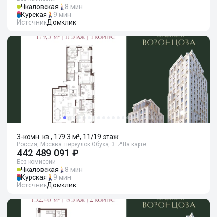
Чкаловская
8 мин
Курская
9 мин
Источник
Домклик
3-комн. кв., 179.3 м², 11/19 этаж
Россия, Москва, переулок Обуха, 3
📍
На карте
442 489 091 ₽
Без комиссии
Чкаловская
8 мин
Курская
9 мин
Источник
Домклик