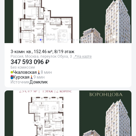
3-комн. кв., 152.46 м², 8/19 этаж
Россия, Москва, переулок Обуха, 3
📍
На карте
347 593 096 ₽
Без комиссии
Чкаловская
8 мин
Курская
9 мин
Источник
Домклик