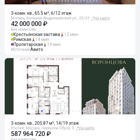
3-комн. кв., 65.5 м², 6/12 этаж
Москва, Большая Андроньевская ул., 25/33
📍
На карте
42 000 000 ₽
Без комиссии
Крестьянская застава
12 мин
Римская
14 мин
Пролетарская
14 мин
Источник
Авито
3-комн. кв., 205.87 м², 14/19 этаж
Россия, Москва, переулок Обуха, 3
📍
На карте
587 964 720 ₽
Без комиссии