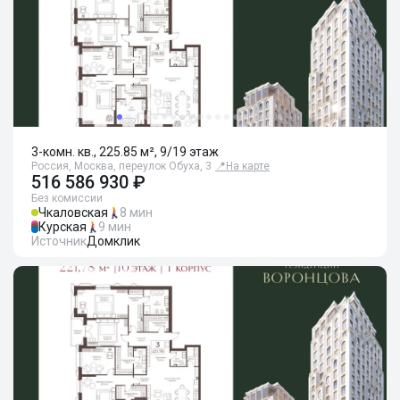
3-комн. кв., 225.85 м², 9/19 этаж
Россия, Москва, переулок Обуха, 3
📍
На карте
516 586 930 ₽
Без комиссии
Чкаловская
8 мин
Курская
9 мин
Источник
Домклик