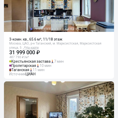
3-комн. кв., 65.6 м², 11/18 этаж
Москва, ЦАО, р-н Таганский, м. Марксистская, Марксистская
улица, 5
📍
На карте
31 999 000 ₽
487 790 ₽/м²
Крестьянская застава
7 мин
Пролетарская
10 мин
Таганская
11 мин
Источник
ЦИАН