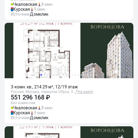
Чкаловская
8 мин
Курская
9 мин
Источник
Домклик
3-комн. кв., 214.29 м², 12/19 этаж
Россия, Москва, переулок Обуха, 3
📍
На карте
551 296 168 ₽
Без комиссии
Чкаловская
8 мин
Курская
9 мин
Источник
Домклик