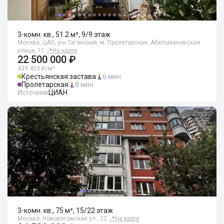
3-комн. кв., 51.2 м², 9/9 этаж
Москва, ЦАО, р-н Таганский, м. Пролетарская, Абельмановская
улица, 11
📍
На карте
22 500 000 ₽
439 453 ₽/м²
Крестьянская застава
6 мин
Пролетарская
8 мин
Источник
ЦИАН
3-комн. кв., 75 м², 15/22 этаж
Москва, Новорогожская ул., 22
📍
На карте