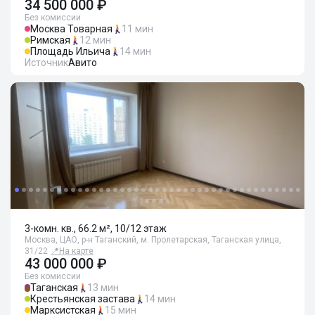
34 500 000 ₽
Без комиссии
Москва Товарная
11 мин
Римская
12 мин
Площадь Ильича
14 мин
Источник
Авито
3-комн. кв., 66.2 м², 10/12 этаж
Москва, ЦАО, р-н Таганский, м. Пролетарская, Таганская улица,
31/22
📍
На карте
43 000 000 ₽
Без комиссии
Таганская
13 мин
Крестьянская застава
14 мин
Марксистская
15 мин