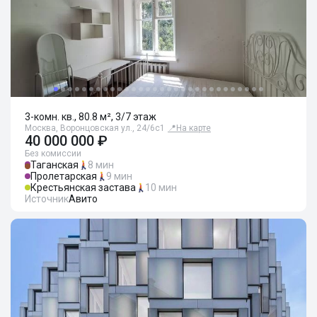
3-комн. кв., 80.8 м², 3/7 этаж
Москва, Воронцовская ул., 24/6с1
📍
На карте
40 000 000 ₽
Без комиссии
Таганская
8 мин
Пролетарская
9 мин
Крестьянская застава
10 мин
Источник
Авито