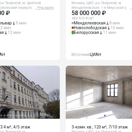
р-н Тверской, м. Цветной
Москва, ЦАО, р-н Тверской, м.
Волконский переуло…
📍
На карте
Менделеевская, 1-я Миусская у…
00 ₽
58 000 000 ₽
483 333 ₽/м²
ульвар
9 мин
Менделеевская
8 мин
12 мин
Новослободская
10 мин
ая
12 мин
Белорусская
11 мин
АН
Источник
ЦИАН
63.4 м², 4/5 этаж
3-комн. кв., 120 м², 7/10 этаж
-н Тверской, м.
Москва, ЦАО, р-н Тверской, м.