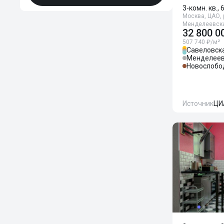
3-комн. кв., 
Москва, ЦАО, р
Менделеевска
32 800 0
507 740 ₽/м²
Савеловск
Менделеев
Новослобо
Источник
ЦИ