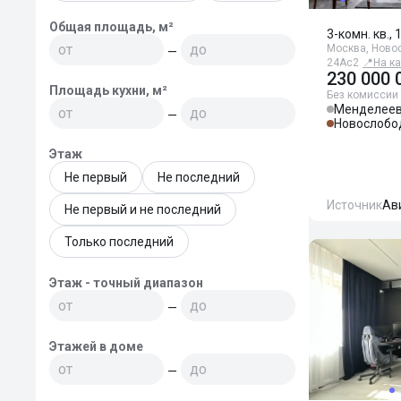
Общая площадь, м²
3-комн. кв., 
Москва, Новос
—
24Ас2
📍
На ка
230 000 
Площадь кухни, м²
Без комиссии
Менделеев
—
Новослобо
Этаж
Не первый
Не последний
Источник
Ав
Не первый и не последний
Только последний
Этаж - точный диапазон
—
Этажей в доме
—