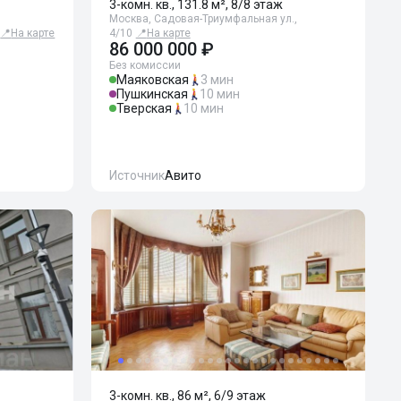
3-комн. кв., 131.8 м², 8/8 этаж
Москва, Садовая-Триумфальная ул.,
📍
На карте
4/10
📍
На карте
86 000 000 ₽
Без комиссии
Маяковская
3 мин
Пушкинская
10 мин
Тверская
10 мин
Источник
Авито
3-комн. кв., 86 м², 6/9 этаж