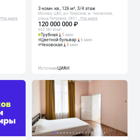
3-комн. кв., 126 м², 3/4 этаж
Москва, ЦАО, р-н Тверской, м. Чеховская,
📍
На карте
улица Петровка, 28С1
📍
На карте
120 000 000 ₽
952 381 ₽/м²
Трубная
5 мин
Цветной бульвар
6 мин
Чеховская
8 мин
Источник
ЦИАН