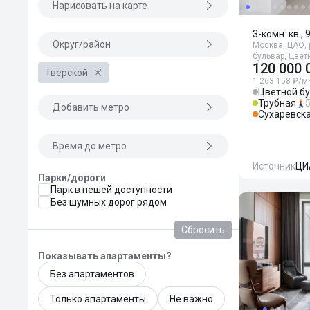
Нарисовать на карте
3-комн. кв., 
Округ/район
Москва, ЦАО, 
бульвар, Цвет
120 000 
Тверской
1 263 158 ₽/м
Цветной б
Трубная
Добавить метро
Сухаревск
Время до метро
Источник
ЦИ
Парки/дороги
Парк в пешей доступности
Без шумных дорог рядом
Сбросить
Показывать апартаменты?
Без апартаментов
Только апартаменты
Не важно