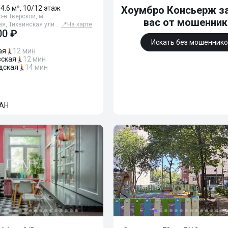
64.6 м², 10/12 этаж
Хоумбро Консьерж з
-н Тверской, м.
вас от мошенни
я, Тихвинская ули…
📍
На карте
00 ₽
Искать без мошенник
ая
12 мин
ская
12 мин
дская
14 мин
АН