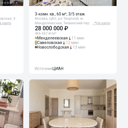
3-комн. кв., 60 м², 3/5 этаж
овская, 3-
Москва, ЦАО, р-н Тверской, м.
а карте
Менделеевская, Тихвинский пер…
📍
На карте
28 000 000 ₽
466 667 ₽/м²
Менделеевская
11 мин
Савеловская
12 мин
Новослободская
13 мин
Источник
ЦИАН