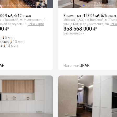
100.9 м², 4/12 этаж
3-комн. кв., 128.06 м², 5/5 этаж
р-н Тверской, м. Маяковская, 1-
Москва, ЦАО, р-н Тверской, м. Теат
ской переулок, 11
📍
На карте
улица Большая Дмитровка, 9А
📍
На
00 ₽
358 568 000 ₽
Без комиссии
я
5 мин
дская
13 мин
ая
14 мин
АН
Источник
ЦИАН