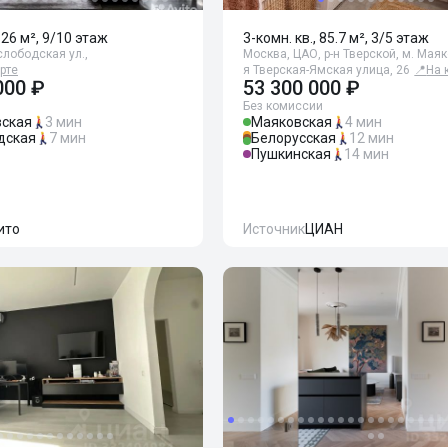
126 м², 9/10 этаж
3-комн. кв., 85.7 м², 3/5 этаж
лободская ул.,
Москва, ЦАО, р-н Тверской, м. Маяк
рте
я Тверская-Ямская улица, 26
📍
На 
000 ₽
53 300 000 ₽
Без комиссии
ская
3 мин
Маяковская
4 мин
дская
7 мин
Белорусская
12 мин
Пушкинская
14 мин
ито
Источник
ЦИАН