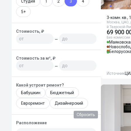
Студия
1
2
3
4
5+
3-комн. кв., 
Москва, ЦАО, 
й Тверской-Ям
69 900 0
Стоимость, ₽
Без комиссии
—
Маяковска
Новослобо
Белорусск
Стоимость за м², ₽
—
Источник
ЦИ
Какой устроит ремонт?
Бабушкин
Бюджетный
Евроремонт
Дизайнерский
Сбросить
Расположение