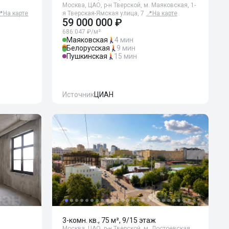
Москва, ЦАО, р-н Тверской, м. Маяковская, 1-
📍
На карте
я Тверская-Ямская улица, 7
📍
На карте
59 000 000 ₽
686 047 ₽/м²
Маяковская
4 мин
Белорусская
9 мин
Пушкинская
15 мин
Источник
ЦИАН
3-комн. кв., 75 м², 9/15 этаж
Москва, ЦАО, р-н Тверской, м. Достоевская,