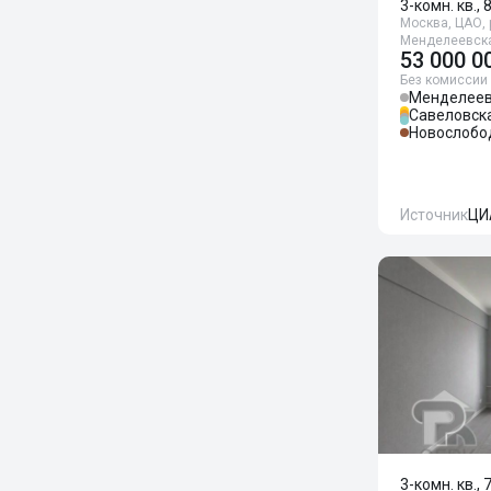
3-комн. кв., 
Москва, ЦАО, р
Менделеевска
53 000 0
Без комиссии
Менделеев
Савеловск
Новослобо
Источник
ЦИ
3-комн. кв., 