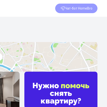
Чат-бот HomeBro