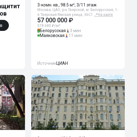
ащитит
3-комн. кв., 98.5 м², 3/11 этаж
Москва, ЦАО, р-н Тверской, м. Белорусская, 1-
ков
я Тверская-Ямская улица, 36С1
📍
На карте
57 000 000 ₽
ов
578 680 ₽/м²
Белорусская
3 мин
Маяковская
11 мин
Источник
ЦИАН