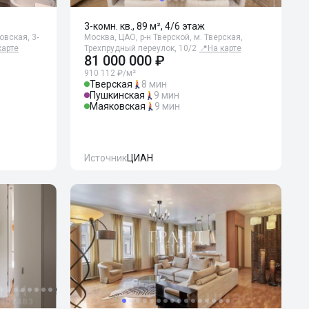
3-комн. кв., 89 м², 4/6 этаж
овская, 3-
Москва, ЦАО, р-н Тверской, м. Тверская,
карте
Трехпрудный переулок, 10/2
📍
На карте
81 000 000 ₽
910 112 ₽/м²
Тверская
8 мин
Пушкинская
9 мин
Маяковская
9 мин
Источник
ЦИАН