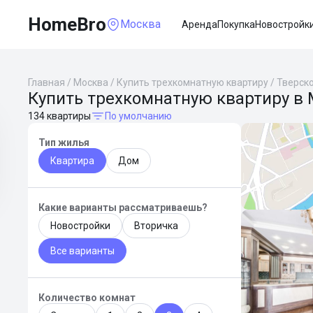
HomeBro
Москва
Аренда
Покупка
Новостройк
Главная
/
Москва
/
Купить трехкомнатную квартиру
/
Тверск
Купить трехкомнатную квартиру в 
134 квартиры
По умолчанию
Тип жилья
Квартира
Дом
Какие варианты рассматриваешь?
Новостройки
Вторичка
Все варианты
Количество комнат