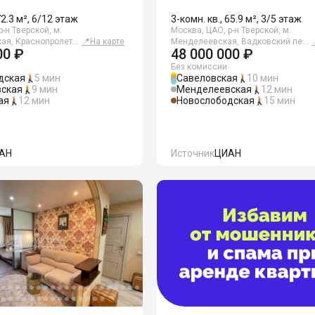
72.3 м², 6/12 этаж
3-комн. кв., 65.9 м², 3/5 этаж
-н Тверской, м.
Москва, ЦАО, р-н Тверской, м.
ая, Краснопролет…
📍
На карте
Менделеевская, Вадковский пе…
00 ₽
48 000 000 ₽
Без комиссии
дская
5 мин
Савеловская
10 мин
ская
9 мин
Менделеевская
12 мин
ая
12 мин
Новослободская
15 мин
АН
Источник
ЦИАН