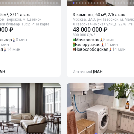
95 м², 3/11 этаж
3-комн. кв., 60 м², 2/5 этаж
р-н Тверской, м. Цветной
Москва, ЦАО, р-н Тверской, м. Маяк
ной бульвар, 13с2
📍
На карте
я Тверская-Ямская улица, 29/6
📍
Н
000 ₽
48 000 000 ₽
²
800 000 ₽/м²
ульвар
0 мин
Маяковская
5 мин
5 мин
Белорусская
11 мин
ая
14 мин
Новослободская
14 мин
АН
Источник
ЦИАН