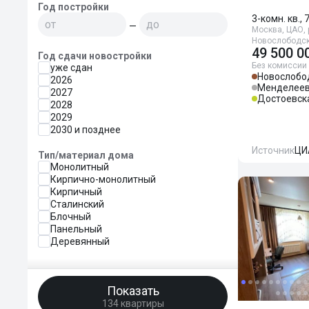
Год постройки
3-комн. кв., 
—
Москва, ЦАО, р
Новослободск
49 500 0
Год сдачи новостройки
Без комиссии
уже сдан
Новослобо
2026
Менделеев
2027
Достоевск
2028
2029
2030 и позднее
Источник
ЦИ
Тип/материал дома
Монолитный
Кирпично-монолитный
Кирпичный
Сталинский
Блочный
Панельный
Деревянный
Показать
134 квартиры