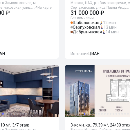
р-н Замоскворечье, м.
Москва, ЦАО, р-н Замоскворечье, м
Летниковская улиц…
📍
На карте
Серпуховская, улица Павла Андр…
00 ₽
31 000 000 ₽
Без комиссии
Шаболовская
12 мин
Серпуховская
13 мин
Добрынинская
14 мин
АН
Источник
ЦИАН
110 м², 3/7 этаж
3-комн. кв., 79.39 м², 24/30 эта
р-н Замоскворечье, м.
Россия, Москва, Дубининская улиц