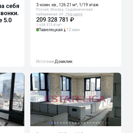
а себя
3-комн. кв., 126.21 м², 1/19 этаж
Россия, Москва, Садовническая
звонки.
набережная, 69
📍
На карте
209 328 781 ₽
 5.0
1 658 575 ₽/м²
Павелецкая
12 мин
Источник
Домклик