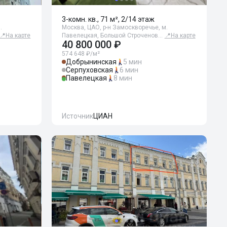
3-комн. кв., 71 м², 2/14 этаж
.
Москва, ЦАО, р-н Замоскворечье, м.
📍
На карте
Павелецкая, Большой Строченов…
📍
На карте
40 800 000 ₽
574 648 ₽/м²
Добрынинская
5 мин
Серпуховская
6 мин
Павелецкая
8 мин
Источник
ЦИАН