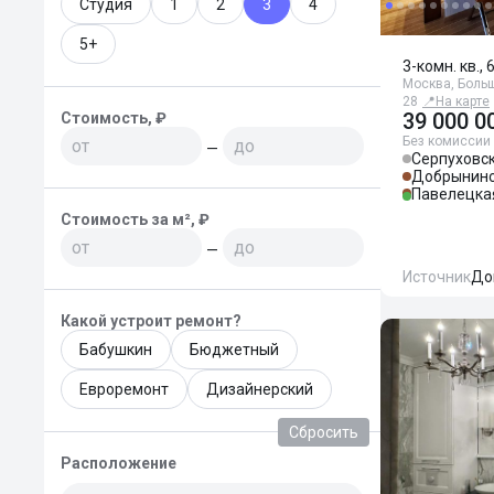
Студия
1
2
3
4
5+
3-комн. кв., 
Москва, Боль
28
📍
На карте
39 000 0
Стоимость, ₽
Без комиссии
—
Серпуховс
Добрынинс
Павелецка
Стоимость за м², ₽
—
Источник
До
Какой устроит ремонт?
Бабушкин
Бюджетный
Евроремонт
Дизайнерский
Сбросить
Расположение