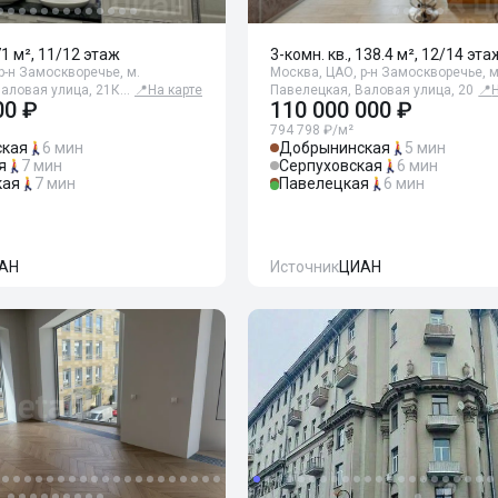
71 м², 11/12 этаж
3-комн. кв., 138.4 м², 12/14 эта
р-н Замоскворечье, м.
Москва, ЦАО, р-н Замоскворечье, м
Валовая улица, 21К…
📍
На карте
Павелецкая, Валовая улица, 20
📍
00 ₽
110 000 000 ₽
794 798 ₽/м²
кая
6 мин
Добрынинская
5 мин
я
7 мин
Серпуховская
6 мин
кая
7 мин
Павелецкая
6 мин
АН
Источник
ЦИАН