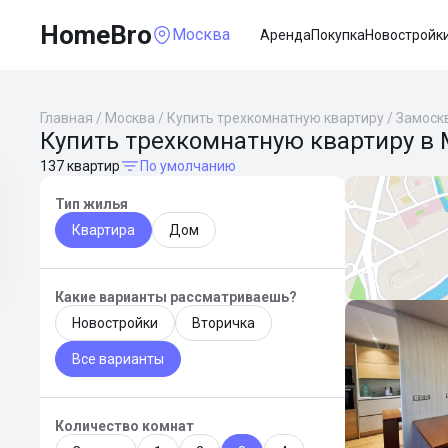
HomeBro
Москва
Аренда
Покупка
Новостройк
Главная
/
Москва
/
Купить трехкомнатную квартиру
/
Замоск
Купить трехкомнатную квартиру в 
137 квартир
По умолчанию
Тип жилья
Квартира
Дом
Какие варианты рассматриваешь?
Новостройки
Вторичка
Все варианты
Количество комнат