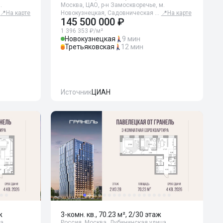
.
Москва, ЦАО, р-н Замоскворечье, м.
📍
На карте
Новокузнецкая, Садовническая …
📍
На карте
145 500 000 ₽
1 396 353 ₽/м²
Новокузнецкая
9 мин
Третьяковская
12 мин
Источник
ЦИАН
ж
3-комн. кв., 70.23 м², 2/30 этаж
а,
Россия, Москва, Дубининская улица,