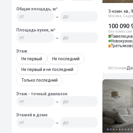
Общая площадь, м²
3-комн. кв., 
Москва, Садо
—
100 090 
Площадь кухни, м²
Без комиссии
Павелецка
—
Новокузне
Третьяков
Этаж
Не первый
Не последний
Источник
До
Не первый и не последний
Только последний
Этаж - точный диапазон
—
Этажей в доме
—