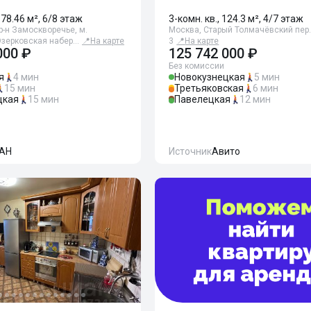
178.46 м², 6/8 этаж
3-комн. кв., 124.3 м², 4/7 этаж
р-н Замоскворечье, м.
Москва, Старый Толмачёвский пер.
Озерковская набер…
📍
На карте
3
📍
На карте
000 ₽
125 742 000 ₽
Без комиссии
я
4 мин
Новокузнецкая
5 мин
15 мин
Третьяковская
6 мин
цкая
15 мин
Павелецкая
12 мин
АН
Источник
Авито