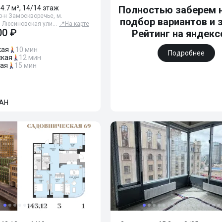
64.7 м², 14/14 этаж
Полностью заберем н
р-н Замоскворечье, м.
подбор вариантов и 
, Люсиновская ули…
📍
На карте
00 ₽
Рейтинг на яндексе
кая
10 мин
Подробнее
кая
12 мин
ая
15 мин
АН