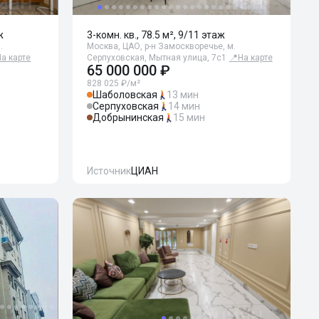
ж
3-комн. кв., 78.5 м², 9/11 этаж
.
Москва, ЦАО, р-н Замоскворечье, м.
На карте
Серпуховская, Мытная улица, 7с1
📍
На карте
65 000 000 ₽
828 025 ₽/м²
Шаболовская
13 мин
Серпуховская
14 мин
Добрынинская
15 мин
Источник
ЦИАН