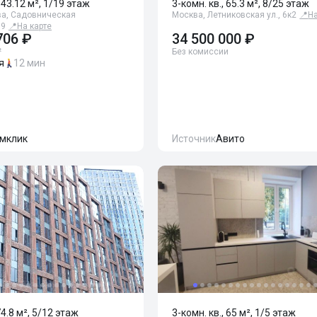
143.12 м², 1/19 этаж
3-комн. кв., 65.3 м², 8/25 этаж
ва, Садовническая
Москва, Летниковская ул., 6к2
📍
На
69
📍
На карте
706 ₽
34 500 000 ₽
²
Без комиссии
я
12 мин
мклик
Источник
Авито
74.8 м², 5/12 этаж
3-комн. кв., 65 м², 1/5 этаж