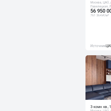
Москва, ЦАО, 
Павелецкая, 
56 950 0
761 364 ₽/м²
Источник
ЦИ
3-комн. кв., 
Москва, ЦАО, 