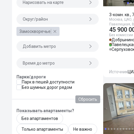
Нарисовать на карте
3-комн. кв., 
Округ/район
Москва, ЦАО, 
Павелецкая, 
45 900 0
Замоскворечье
Без комиссии
Добрынинс
Павелецка
Добавить метро
Серпуховс
Время до метро
Источник
ЦИ
Парки/дороги
Парк в пешей доступности
Без шумных дорог рядом
Сбросить
Показывать апартаменты?
Без апартаментов
Только апартаменты
Не важно