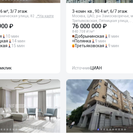
96 м², 3/7 этаж
3-комн. кв., 90.4 м², 6/7 этаж
вническая улица, 82
📍
На карте
Москва, ЦАО, р-н Замоскворечье, м
Третьяковская, Пятницкая улица,…
900 ₽
76 000 000 ₽
840 708 ₽/м²
я
10 мин
Добрынинская
8 мин
цкая
14 мин
Полянка
9 мин
ская
15 мин
Третьяковская
9 мин
мклик
Источник
ЦИАН