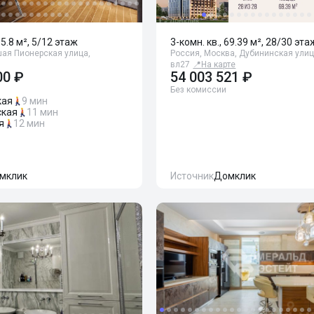
65.8 м², 5/12 этаж
3-комн. кв., 69.39 м², 28/30 эта
шая Пионерская улица,
Россия, Москва, Дубининская улиц
вл27
📍
На карте
00 ₽
54 003 521 ₽
Без комиссии
кая
9 мин
кая
11 мин
я
12 мин
мклик
Источник
Домклик