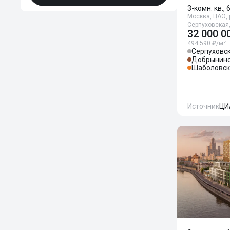
3-комн. кв., 
Москва, ЦАО, 
Серпуховская
32 000 0
494 590 ₽/м²
Серпуховс
Добрынинс
Шаболовск
Источник
ЦИ