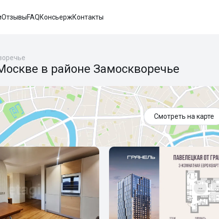
и
Отзывы
FAQ
Консьерж
Контакты
воречье
Москве в районе Замоскворечье
Смотреть на карте