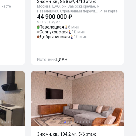
3-комн. кв., 86.8 м², 4/10 этаж
 карте
Москва, ЦАО, р-н Замоскворечье, м.
Павелецкая, Стремянный переул…
📍
На карте
44 900 000 ₽
517 281 ₽/м²
Павелецкая
6 мин
Серпуховская
10 мин
Добрынинская
10 мин
Источник
ЦИАН
3-комн. кв., 104.2 м², 5/6 этаж