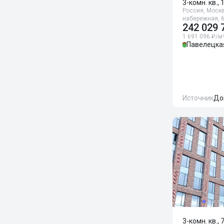
3-комн. кв., 
Россия, Моск
набережная, 
242 029 
1 691 096 ₽/м
Павелецка
Источник
До
3-комн. кв., 