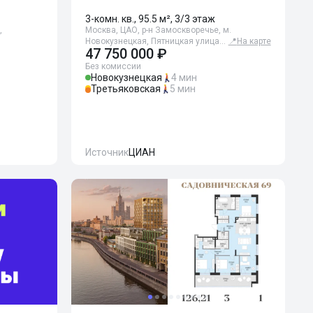
3-комн. кв., 95.5 м², 3/3 этаж
,
Москва, ЦАО, р-н Замоскворечье, м.
Новокузнецкая, Пятницкая улица…
📍
На карте
47 750 000 ₽
Без комиссии
Новокузнецкая
4 мин
Третьяковская
5 мин
Источник
ЦИАН