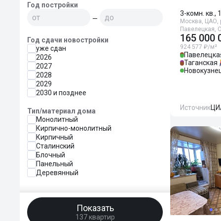
Год постройки
3-комн. кв., 
—
Москва, ЦАО, 
Павелецкая, 
165 000 
Год сдачи новостройки
924 577 ₽/м²
уже сдан
Павелецка
2026
Таганская
2027
Новокузне
2028
2029
2030 и позднее
Источник
ЦИ
Тип/материал дома
Монолитный
Кирпично-монолитный
Кирпичный
Сталинский
Блочный
Панельный
Деревянный
Показать
137 квартир