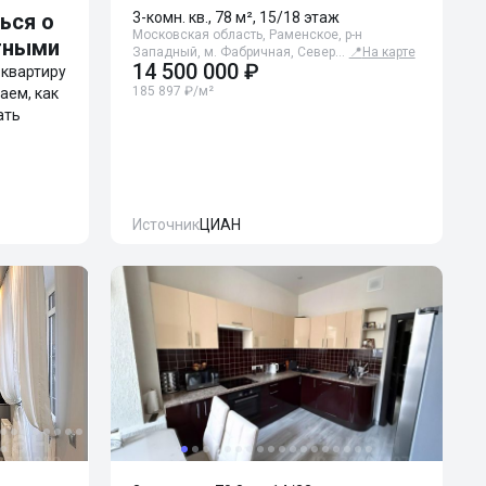
ься о
3-комн. кв., 78 м², 15/18 этаж
Московская область, Раменское, р-н
тными
Западный, м. Фабричная, Север…
📍
На карте
14 500 000 ₽
ь квартиру
185 897 ₽/м²
аем, как
ать
Источник
ЦИАН