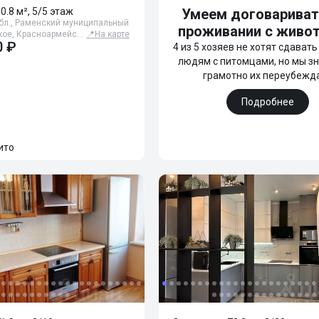
60.8 м², 5/5 этаж
Умеем договариват
бл., Раменский муниципальный
проживании с живо
ское, Красноармейс…
📍
На карте
0 ₽
4 из 5 хозяев не хотят сдават
людям с питомцами, но мы зн
грамотно их переубежд
Подробнее
ито