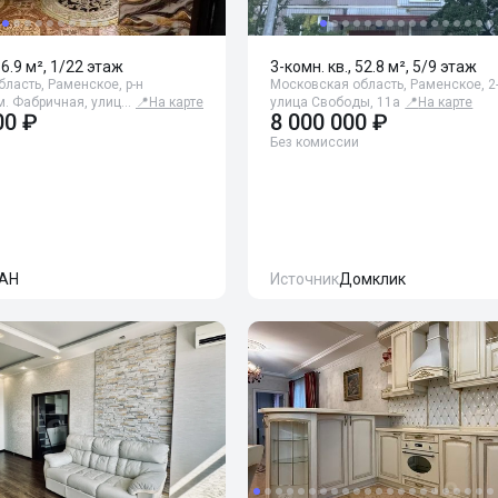
86.9 м², 1/22 этаж
3-комн. кв., 52.8 м², 5/9 этаж
ласть, Раменское, р-н
Московская область, Раменское, 2-
м. Фабричная, улиц…
📍
На карте
улица Свободы, 11а
📍
На карте
00 ₽
8 000 000 ₽
Без комиссии
АН
Источник
Домклик