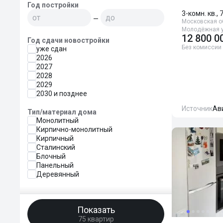
Год постройки
3-комн. кв., 
—
Московская об
Молодёжная у
12 800 0
Год сдачи новостройки
Без комиссии
уже сдан
2026
2027
2028
2029
2030 и позднее
Источник
Ав
Тип/материал дома
Монолитный
Кирпично-монолитный
Кирпичный
Сталинский
Блочный
Панельный
Деревянный
Показать
75 квартир