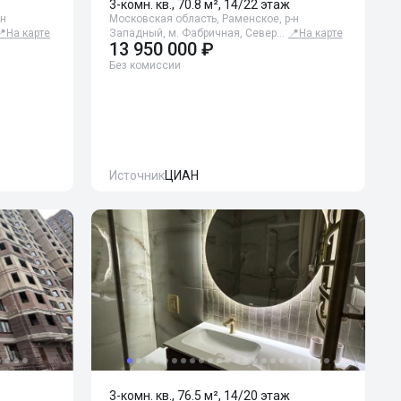
3-комн. кв., 70.8 м², 14/22 этаж
-н
Московская область, Раменское, р-н
📍
На карте
Западный, м. Фабричная, Север…
📍
На карте
13 950 000 ₽
Без комиссии
Источник
ЦИАН
3-комн. кв., 76.5 м², 14/20 этаж