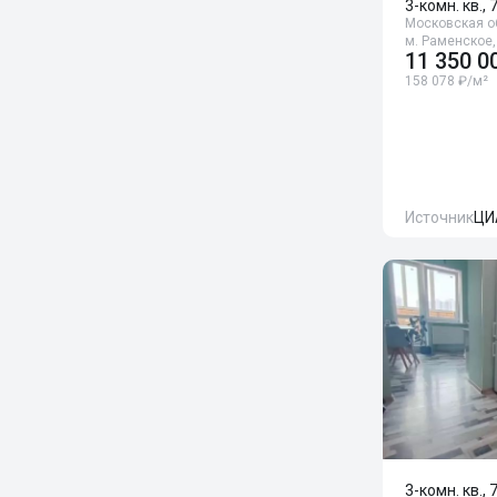
3-комн. кв., 
Московская об
м. Раменское
11 350 0
158 078 ₽/м²
Источник
ЦИ
3-комн. кв., 