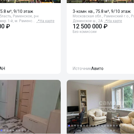
75.8 м², 9/10 этаж
3-комн. кв., 75.8 м², 9/10 этаж
ласть, Раменское, р-н
Московская обл., Раменский г.о., 
мкр. 1-й, м. Раменс…
📍
На карте
Донинское ш., 2А
📍
На карте
00 ₽
12 500 000 ₽
Без комиссии
АН
Источник
Авито