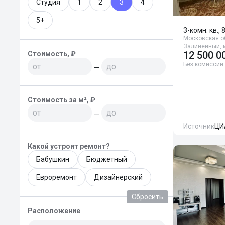
Студия
1
2
3
4
5+
3-комн. кв., 
Московская об
Залинейный, 
12 500 0
Стоимость, ₽
Без комиссии
—
Стоимость за м², ₽
—
Источник
ЦИ
Какой устроит ремонт?
Бабушкин
Бюджетный
Евроремонт
Дизайнерский
Сбросить
Расположение