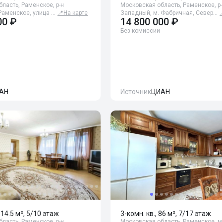
ласть, Раменское, р-н
Московская область, Раменское, р
Раменское, улица …
📍
На карте
Западный, м. Фабричная, Север…
00 ₽
14 800 000 ₽
Без комиссии
АН
Источник
ЦИАН
114.5 м², 5/10 этаж
3-комн. кв., 86 м², 7/17 этаж
ласть, Раменское, р-н
Московская область, Раменское, м