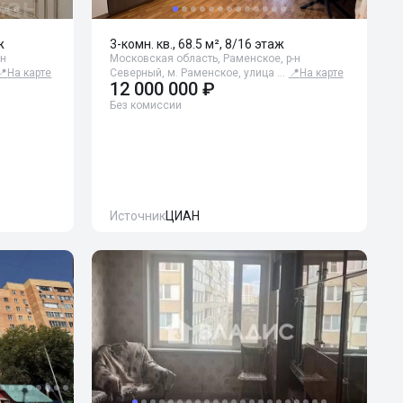
ж
3-комн. кв., 68.5 м², 8/16 этаж
-н
Московская область, Раменское, р-н
📍
На карте
Северный, м. Раменское, улица …
📍
На карте
12 000 000 ₽
Без комиссии
Источник
ЦИАН