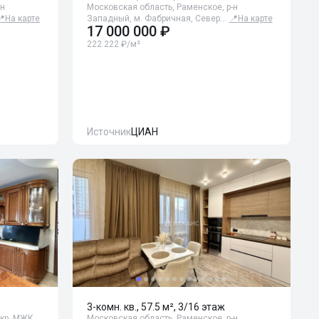
-н
Московская область, Раменское, р-н
📍
На карте
Западный, м. Фабричная, Север…
📍
На карте
17 000 000 ₽
222 222 ₽/м²
Источник
ЦИАН
3-комн. кв., 57.5 м², 3/16 этаж
кр. МЖК,
Московская область, Раменское, р-н