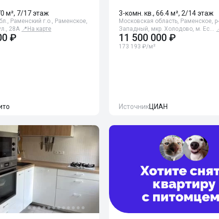
70 м², 7/17 этаж
3-комн. кв., 66.4 м², 2/14 этаж
л., Раменский г.о., Раменское,
Московская область, Раменское, р
л., 28А
📍
На карте
Западный, мкр. Холодово, м. Ес…
00 ₽
11 500 000 ₽
173 193 ₽/м²
ито
Источник
ЦИАН