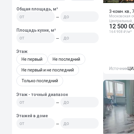
Общая площадь, м²
3-комн. кв., 
Московская об
—
Центральный, 
12 500 0
Площадь кухни, м²
164 908 ₽/м²
—
Этаж
Не первый
Не последний
Источник
ЦИ
Не первый и не последний
Только последний
Этаж - точный диапазон
—
Этажей в доме
—