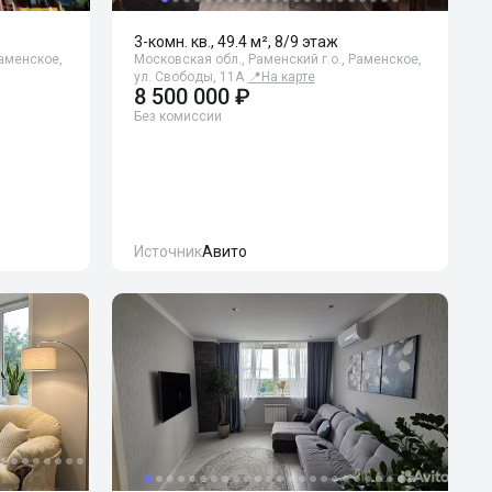
3-комн. кв., 49.4 м², 8/9 этаж
Раменское,
Московская обл., Раменский г.о., Раменское,
ул. Свободы, 11А
📍
На карте
8 500 000 ₽
Без комиссии
Источник
Авито