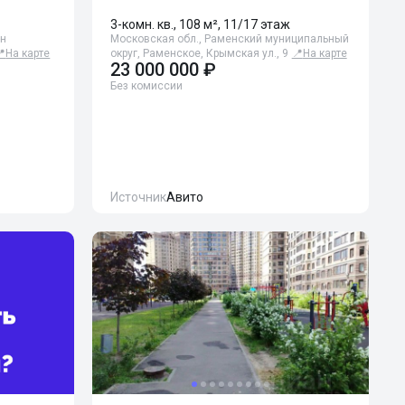
3-комн. кв., 108 м², 11/17 этаж
-н
Московская обл., Раменский муниципальный
📍
На карте
округ, Раменское, Крымская ул., 9
📍
На карте
23 000 000 ₽
Без комиссии
Источник
Авито