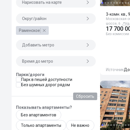
Нарисовать на карте
3-комн. кв., 
Округ/район
Московская о
шоссе, 6
📍
На
17 700 0
Раменское
Без комиссии
Добавить метро
Время до метро
Источник
До
Парки/дороги
Парк в пешей доступности
Без шумных дорог рядом
Сбросить
Показывать апартаменты?
Без апартаментов
Только апартаменты
Не важно