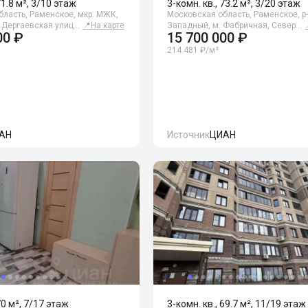
71.8 м², 3/10 этаж
3-комн. кв., 73.2 м², 3/20 этаж
ласть, Раменское, мкр. МЖК,
Московская область, Раменское, р
, Дергаевская улиц…
📍
На карте
Западный, м. Фабричная, Север…
00 ₽
15 700 000 ₽
214 481 ₽/м²
АН
Источник
ЦИАН
70 м², 7/17 этаж
3-комн. кв., 69.7 м², 11/19 этаж