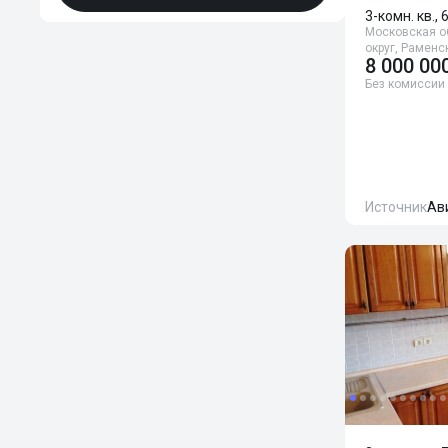
3-комн. кв., 
Московская о
округ, Рамен
8 000 00
Без комиссии
Источник
Ав