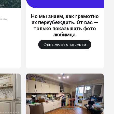
Но мы знаем, как грамотно
й м-н,
их переубеждать. От вас —
только показывать фото
любимца.
Снять жилье с питомцем