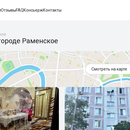
и
Отзывы
FAQ
Консьерж
Контакты
кое
городе Раменское
Смотреть на карте