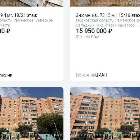
99.4 м², 18/21 этаж
3-комн. кв., 73.15 м², 15/16 эта
бласть, Раменское, Северное
Московская область, Раменское, р
 карте
Западный, мкр. Фабричный горо…
00 ₽
15 950 000 ₽
218 045 ₽/м²
мклик
Источник
ЦИАН