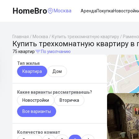
HomeBro
Москва
Аренда
Покупка
Новостройк
Главная
/
Москва
/
Купить трехкомнатную квартиру
/
Раменс
Купить трехкомнатную квартиру в 
75 квартир
По умолчанию
Тип жилья
Квартира
Дом
Какие варианты рассматриваешь?
Новостройки
Вторичка
Все варианты
Количество комнат