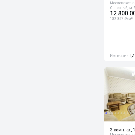
Московская об
Северный, м. 
12 800 0
182 857 ₽/м²
Источник
ЦИ
3-комн. кв., 
Московская об