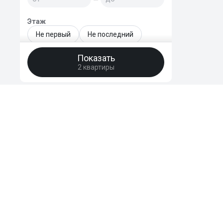
Этаж
Не первый
Не последний
Не первый и не последний
Показать
2 квартиры
Только последний
Этаж - точный диапазон
—
Этажей в доме
HomeBro
—
Преимущества
Отзывы
Год сдачи новостройки
FAQ
Поддержать
уже сдан
2026
2027
2028
© 2020-2026 HomeBro. Использование материалов HomeBro возможно т
2029
на первоисточник. Использование сайта, в том числе подача объявлен
2030 и позднее
пользовательским соглашением
и
политикой конфиденциальности
.