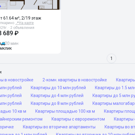
от 61.64 м², 2/19 этаж
ткарино
📍
На карте
029г. · 2 объявления
8 689 ₽
и
20 мин
мклик
1
и
ры в новостройке
2-комн. квартиры в новостройке
Квартир
млн рублей
Квартиры до 10 млн рублей
Квартиры до 1.5 мл
млн рублей
Квартиры до 4 млн рублей
Квартиры до 5 млн р
млн рублей
Квартиры до 8 млн рублей
Квартиры малогаба
адью 10 кв м
Квартиры площадью 100 кв м
Квартиры площ
зайнерским ремонтом
Квартиры с евроремонтом
Квартиры 
торичке
Квартиры во вторичке апартаменты
Квартиры во в
оричке до 1 млн рублей
Квартиры во вторичке до 10 млн рубле