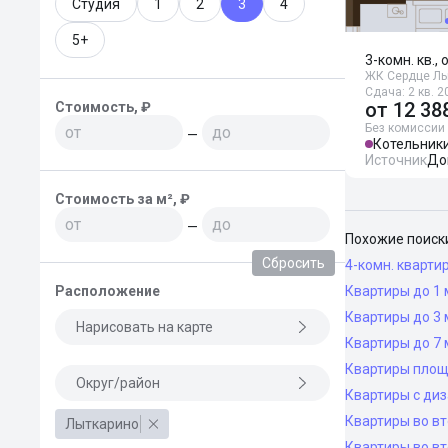
Студия
1
2
3
4
5+
3-комн. кв., 
ЖК Сердце Лы
Сдача: 2 кв. 2
от
12 38
Стоимость, ₽
Без комиссии
—
Котельник
Источник
До
Стоимость за м², ₽
—
Похожие поиск
Сбросить
4-комн. кварти
Расположение
Квартиры до 1 
Квартиры до 3 
Нарисовать на карте
Квартиры до 7 
Квартиры площ
Округ/район
Квартиры с ди
Квартиры во в
Лыткарино
Квартиры во вт