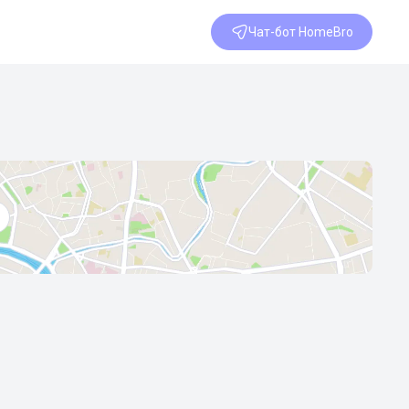
Чат-бот HomeBro