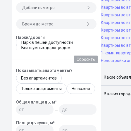
Квартиры во вт
Добавить метро
Квартиры во вт
Квартиры во вт
Время до метро
Квартиры во в
Парки/дороги
Квартиры во в
Парк в пешей доступности
Квартиры во в
Без шумных дорог рядом
1-комн. кварти
Сбросить
Новостройки а
Показывать апартаменты?
Какие объявл
Без апартаментов
Я отслежива
Только апартаменты
Не важно
В каких горо
Общая площадь, м²
Поиск жилья
Краснодар, 
—
Площадь кухни, м²
—