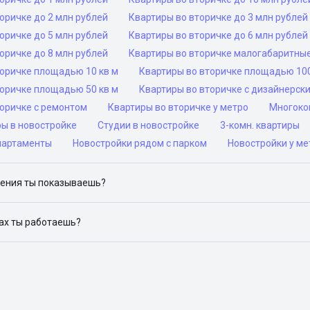
оричке до 2 млн рублей
Квартиры во вторичке до 3 млн рублей
оричке до 5 млн рублей
Квартиры во вторичке до 6 млн рублей
оричке до 8 млн рублей
Квартиры во вторичке малогабаритны
торичке площадью 10 кв м
Квартиры во вторичке площадью 100
торичке площадью 50 кв м
Квартиры во вторичке с дизайнерск
торичке с ремонтом
Квартиры во вторичке у метро
Многоком
ры в новостройке
Студии в новостройке
3-комн. квартиры
партаменты
Новостройки рядом с парком
Новостройки у ме
ения ты показываешь?
ю объявления на популярных сайтах объявлений: ЦИАН, Домклик, 
дах ты работаешь?
 доступен в следующих городах: Москва, Санкт-Петербург, Архангел
Красноярск, Нижний Новгород, Новосибирск, Омск, Пермь, Ростов-н