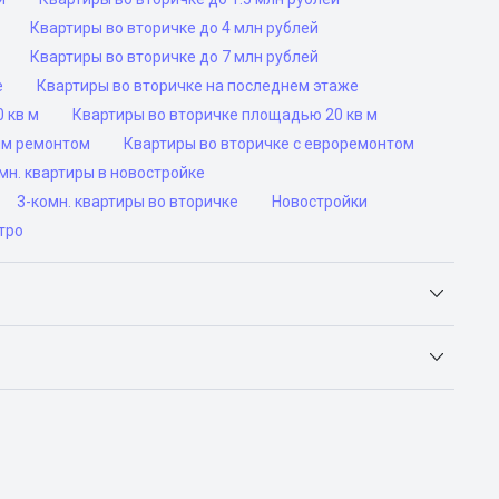
Квартиры во вторичке до 4 млн рублей
Квартиры во вторичке до 7 млн рублей
е
Квартиры во вторичке на последнем этаже
 кв м
Квартиры во вторичке площадью 20 кв м
им ремонтом
Квартиры во вторичке с евроремонтом
н. квартиры в новостройке
3-комн. квартиры во вторичке
Новостройки
тро
Яндекс.Недвижимость, Авито, Самолет.Плюс.
ьск, Сочи, Волгоград, Воронеж, Екатеринбург, Казань,
а-Дону, Самара, Уфа и Челябинск.