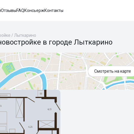
и
Отзывы
FAQ
Консьерж
Контакты
ройке
/
Лыткарино
новостройке в городе Лыткарино
Смотреть на карте