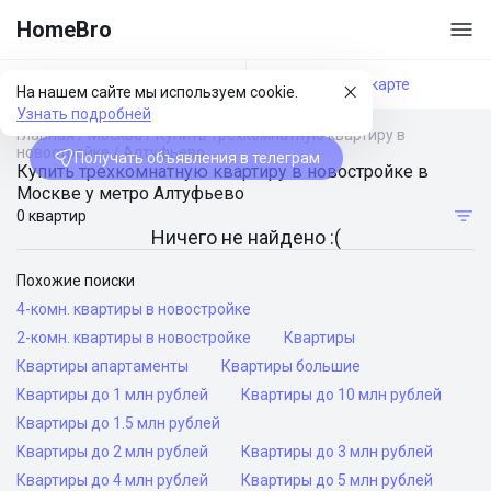
HomeBro
Фильтры
На карте
На нашем сайте мы используем cookie.
Узнать подробней
Главная
/
Москва
/
Купить трехкомнатную квартиру в
новостройке
/
Алтуфьево
Получать объявления в телеграм
Купить трехкомнатную квартиру в новостройке в
Москве у метро Алтуфьево
0 квартир
Ничего не найдено :(
Похожие поиски
4-комн. квартиры в новостройке
2-комн. квартиры в новостройке
Квартиры
Квартиры апартаменты
Квартиры большие
Квартиры до 1 млн рублей
Квартиры до 10 млн рублей
Квартиры до 1.5 млн рублей
Квартиры до 2 млн рублей
Квартиры до 3 млн рублей
Квартиры до 4 млн рублей
Квартиры до 5 млн рублей