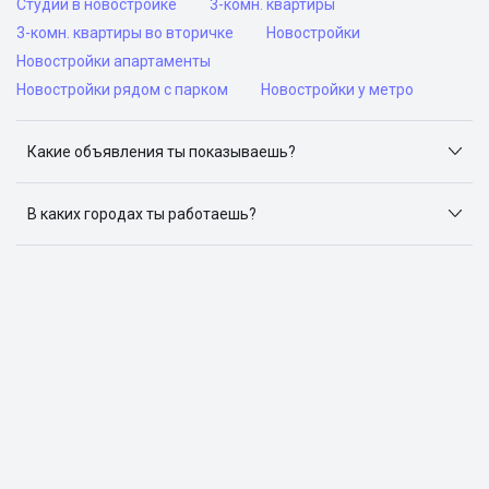
Студии в новостройке
3-комн. квартиры
3-комн. квартиры во вторичке
Новостройки
Новостройки апартаменты
Новостройки рядом с парком
Новостройки у метро
Какие объявления ты показываешь?
Я отслеживаю объявления на популярных сайтах
объявлений: ЦИАН, Домклик, Яндекс.Недвижимость,
В каких городах ты работаешь?
Авито, Самолет.Плюс.
Поиск жилья доступен в следующих городах: Москва,
Санкт-Петербург, Архангельск, Сочи, Волгоград,
Воронеж, Екатеринбург, Казань, Краснодар, Красноярск,
Нижний Новгород, Новосибирск, Омск, Пермь, Ростов-
на-Дону, Самара, Уфа и Челябинск.