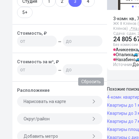
Студия
1
2
3
4
5+
3-комн. кв., 
ЖК 8 Клёнов 
Клёнов)
📍
На 
Стоимость, ₽
Сдача: сдан, 2
24 805 6
—
Без комиссии
Аникеевка
Опалиха
Нахабино
Стоимость за м², ₽
Источник
До
—
Сбросить
Похожие поиск
Расположение
4-комн. кварти
Нарисовать на карте
Квартиры до 1 
Квартиры до 3 
Округ/район
Квартиры до 7 
Квартиры площ
Добавить метро
Квартиры с ди