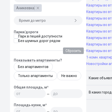
Квартиры во в
Аникеевка
Квартиры во вт
Квартиры во вт
Время до метро
Квартиры во вт
Квартиры во вт
Парки/дороги
Парк в пешей доступности
Квартиры во в
Без шумных дорог рядом
Квартиры во в
Сбросить
Квартиры во в
1-комн. кварти
Показывать апартаменты?
Новостройки а
Без апартаментов
Только апартаменты
Не важно
Какие объявл
Я отслежива
Общая площадь, м²
В каких горо
—
Поиск жилья
Площадь кухни, м²
Краснодар, 
—