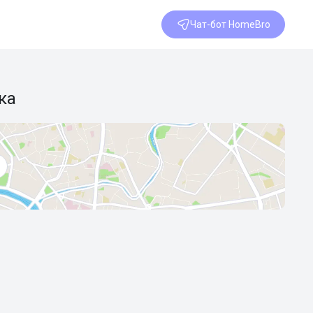
Чат-бот HomeBro
ка