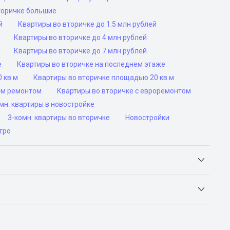
торичке большие
й
Квартиры во вторичке до 1.5 млн рублей
Квартиры во вторичке до 4 млн рублей
Квартиры во вторичке до 7 млн рублей
е
Квартиры во вторичке на последнем этаже
 кв м
Квартиры во вторичке площадью 20 кв м
им ремонтом
Квартиры во вторичке с евроремонтом
н. квартиры в новостройке
3-комн. квартиры во вторичке
Новостройки
тро
Яндекс.Недвижимость, Авито, Самолет.Плюс.
ьск, Сочи, Волгоград, Воронеж, Екатеринбург, Казань,
а-Дону, Самара, Уфа и Челябинск.