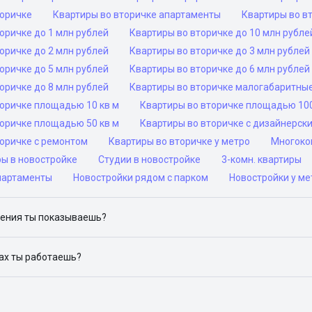
торичке
Квартиры во вторичке апартаменты
Квартиры во в
оричке до 1 млн рублей
Квартиры во вторичке до 10 млн рубле
оричке до 2 млн рублей
Квартиры во вторичке до 3 млн рублей
оричке до 5 млн рублей
Квартиры во вторичке до 6 млн рублей
оричке до 8 млн рублей
Квартиры во вторичке малогабаритны
торичке площадью 10 кв м
Квартиры во вторичке площадью 100
торичке площадью 50 кв м
Квартиры во вторичке с дизайнерск
торичке с ремонтом
Квартиры во вторичке у метро
Многоком
ры в новостройке
Студии в новостройке
3-комн. квартиры
партаменты
Новостройки рядом с парком
Новостройки у ме
ения ты показываешь?
ю объявления на популярных сайтах объявлений: ЦИАН, Домклик, 
дах ты работаешь?
 доступен в следующих городах: Москва, Санкт-Петербург, Архангел
Красноярск, Нижний Новгород, Новосибирск, Омск, Пермь, Ростов-н