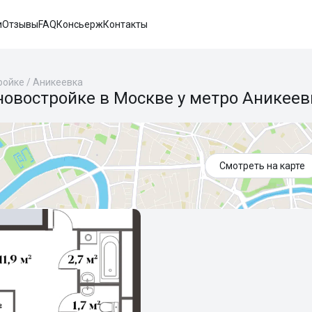
и
Отзывы
FAQ
Консьерж
Контакты
ройке
/
Аникеевка
новостройке в Москве у метро Аникеев
Смотреть на карте